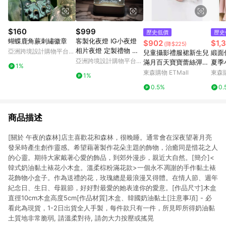
$160
$999
歷史低價
歷史
蝴蝶鹿角蕨刺繡徽章
客製化夜燈 IG小夜燈
$902
$1,
(降$225)
相片夜燈 定製禮物 星
亞洲跨境設計購物平台
兒童攝影禮服裙新生兒
緞面
星小夜燈
Pinkoi
亞洲跨境設計購物平台
滿月百天寶寶蕾絲彈力
夏季
1%
Pinkoi
禮服套裝影樓攝影道具
裙女
東森購物 ETMall
東森購
1%
袍
0.5%
0.
商品描述
[關於 午夜的森林]店主喜歡花和森林，很晚睡。通常會在深夜望著月亮
發呆時產生創作靈感。希望藉著製作花朵主題的飾物，治癒同是惜花之人
的心靈。期待大家戴著心愛的飾品，到郊外漫步，親近大自然。[簡介]<
韓式奶油黏土裱花小木盒。溫柔棕粉滿花款>一個永不凋謝的手作黏土裱
花飾物小盒子。作為送禮的花，玫瑰總是最浪漫又得體。在情人節、週年
紀念日、生日、母親節，好好對最愛的她表達你的愛意。[作品尺寸]木盒
直徑10cm木盒高度5cm[作品材質]木盒、韓國奶油黏土[注意事項] - 必
看此為現貨，1-2日出貨全人手製，每件款只有一件，所見即所得奶油黏
土質地非常脆弱, 請溫柔對待, 請勿大力按壓或搖晃