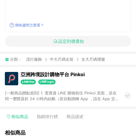
價格趨勢怎麼看？
設定到價通知
分類：
流行服飾
中大尺碼女裝
女大尺碼禮服
亞洲跨境設計購物平台 Pinkoi
[一般商品贈點規則] 1. 需透過 LINE 購物前往 Pinkoi 頁面，並在
同一瀏覽器於 24 小時內結帳（若自動跳轉 App ，請在 App 交
易），才具點數回饋資格。 2. 點數回饋計算將扣除訂單金額中的
運費與金流手續費與手動輸入之優惠碼折扣。 3. LINE 購物點數
回饋訂單不得享有 Pinkoi 站方優惠，例如首購優惠，P coins，
相似商品
熱銷排行榜
商品描述
全站(不包含手動輸入之優惠碼)。 4. 透過 LINE 購物連結到
Pinkoi 以外之網站購買之商品不具贈點資格。 5. 取消訂單或退貨
相似商品
行為，不具贈點資格，部分退款不在此限。 6. APP 請更新至