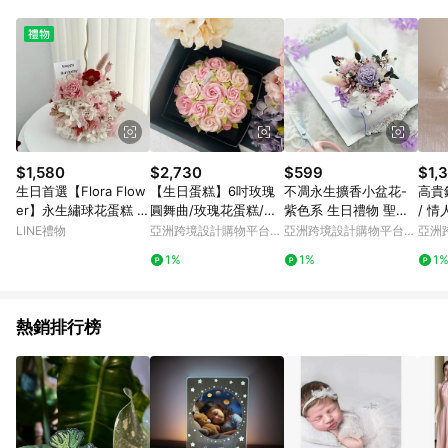
Android v4.6.0 / iOS v4.1.5 以上才具贈點資格。 7. 點數將於出
貨後 45 天後發送。 8. 群眾募資商品，禮物卡，開館保證金，補
運費，攤位費等不具贈點資格。 9. LINE 購物站上之商品規格、
顏色、價位、贈品如與 Pinkoi 商品資訊頁及購物車不符，以
Pinkoi 購物商品資訊頁及購物車標示為準。 10. 點數紅包使用規
則請以點數紅包活動說明為準。 11. 若於 LINE 購物前往 Pinkoi
頁面後才首次下載 Pinkoi APP 並完成訂單，不符合導購資格；承
上，首次下載 Pinkoi APP 後，需透過 LINE 購物前往 Pinkoi 頁
面，方享導購資格。
$1,580
$2,730
$599
$1,
生日首選【Flora Flow
【生日蛋糕】6吋玫瑰
不凋永生擴香小盆花-
高貴
er】永生繡球花蛋糕 -
圓舞曲/玫瑰花蛋糕/生
紫色系 生日禮物 聖誕
/ 
初荷紅 (僅觀賞,不可食
日蛋糕/5天後發/免運
禮物
LINE禮物
亞洲跨境設計購物平台
亞洲跨境設計購物平台
亞洲
用) 生日 禮物 永生花
Pinkoi
Pinkoi
Pinko
1%
1%
1
乾燥花 開幕
熱銷排行榜