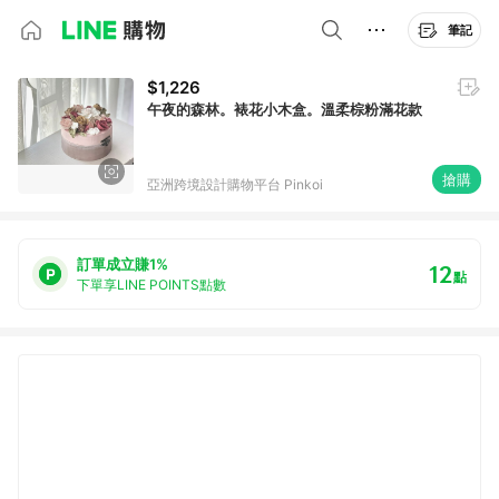
筆記
$1,226
午夜的森林。裱花小木盒。溫柔棕粉滿花款
搶購
亞洲跨境設計購物平台 Pinkoi
訂單成立賺1%
12
點
下單享LINE POINTS點數