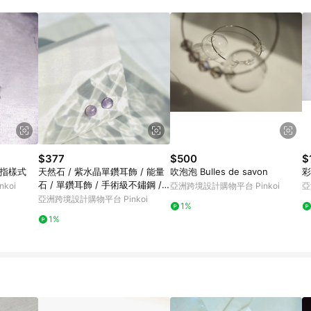
載 Pinkoi APP 後，需透過 LINE 購物前往 Pinkoi 頁面，方享導購資格
$377
$500
$
戒指樣式
天然石 / 紫水晶單鑽耳飾 / 能量
吹泡泡 Bulles de savon
彩
石 / 單鑽耳飾 / 手術級不鏽鋼 /
koi
亞洲跨境設計購物平台 Pinkoi
亞
單顆 / 簡約 / 過敏友善 / 紫水晶
亞洲跨境設計購物平台 Pinkoi
1%
/ 無耳洞耳夾 / 生辰石
1%