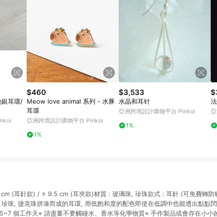
$460
$3,533
$
純銀耳環/
Meow love animal 系列 - 水豚
水晶和耳针
法
耳環
亞洲跨境設計購物平台 Pinkoi
亞
koi
亞洲跨境設計購物平台 Pinkoi
1%
1%
9 cm (耳針款) / ± 9.5 cm (耳夾款)材質 : 玻璃珠, 珍珠款式 : 耳針 (可免費轉防
 珍珠, 捷克珠拼湊而成的耳環, 用低飽和度的配色即使在低調中也能透出點點閃爍»
5~7 個工作天⋄ 請盡量不要觸碰水、香水等化學物質⋄ 手作製品或會存在小