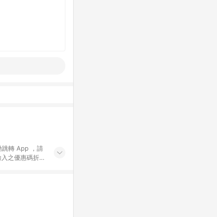
動跳轉 App ，請
輸入之優惠碼折
手動輸入之優惠
行為，不具贈點資
數將於出貨後 45 天
站上之商品規格、
 10. 點數紅包
PP 並完成訂單，不