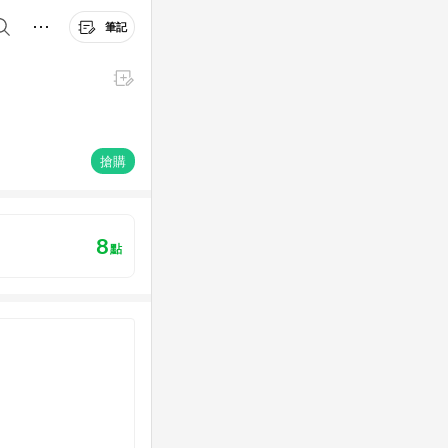
筆記
搶購
8
點