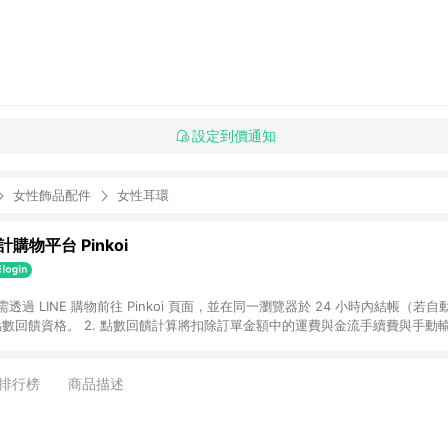
設定到價通知
女性飾品配件
女性耳環
購物平台 Pinkoi
 需透過 LINE 購物前往 Pinkoi 頁面，並在同一瀏覽器於 24 小時內結帳（若自
具點數回饋資格。 2. 點數回饋計算將扣除訂單金額中的運費與金流手續費與手動
點數回饋訂單不得享有 Pinkoi 站方優惠，例如首購優惠，P coins，全站(不包含
E 購物連結到 Pinkoi 以外之網站購買之商品不具贈點資格。 5. 取消訂單或退貨
APP 請更新至Android v4.6.0 / iOS v4.1.5 以上才具贈點資格。 7. 點
排行榜
商品描述
資商品，禮物卡，開館保證金，補運費，攤位費等不具贈點資格。 9. LINE 購物
inkoi 商品資訊頁及購物車不符，以 Pinkoi 購物商品資訊頁及購物車標示為準。
明為準。 11. 若於 LINE 購物前往 Pinkoi 頁面後才首次下載 Pinkoi A