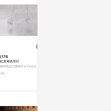
。
1,178
$2,274
$4,146
虹黃褐色耳针
PERLA DICHORIC - 彩虹 幻彩表
Ete
層玻璃球 頸鏈
洲跨境設計購物平台 Pinkoi
亞洲跨境設計購物
亞洲跨境設計購物平台 Pinkoi
1%
1%
1%