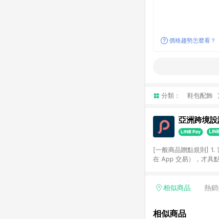
價格趨勢怎麼看？
分類：
鞋包配飾
亞洲跨境設計
[一般商品贈點規則] 1.
在 App 交易），才
扣。 3. LINE 購物
碼)。 4. 透過 LIN
格，部分退款不在此限。 6. 
相似商品
熱銷
後發送。 8. 群眾募
顏色、價位、贈品如與 P
相似商品
使用規則請以點數紅包活動說