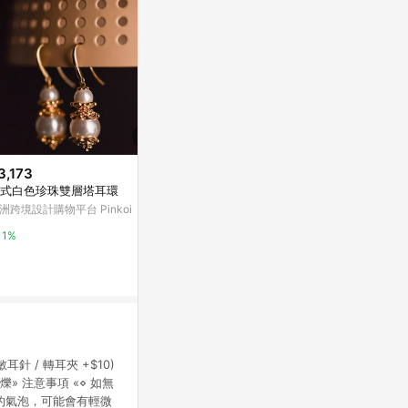
3,173
$1,508
$480
式白色珍珠雙層塔耳環
tatting蕾絲葉片與棉珠耳環・米
星月養耳棒・
白色
盒」
洲跨境設計購物平台 Pinkoi
亞洲跨境設計購物平台 Pinkoi
vacanza acce
1%
1%
2%
敏耳針 / 轉耳夾 +$10)
 注意事項 «⋄ 如無
小的氣泡，可能會有輕微