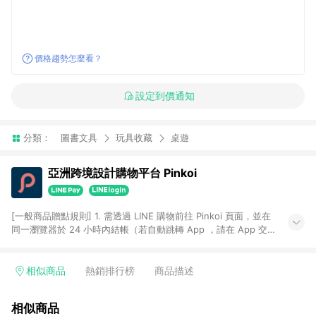
價格趨勢怎麼看？
設定到價通知
分類：
圖書文具
玩具收藏
桌遊
亞洲跨境設計購物平台 Pinkoi
[一般商品贈點規則] 1. 需透過 LINE 購物前往 Pinkoi 頁面，並在
同一瀏覽器於 24 小時內結帳（若自動跳轉 App ，請在 App 交
易），才具點數回饋資格。 2. 點數回饋計算將扣除訂單金額中的
運費與金流手續費與手動輸入之優惠碼折扣。 3. LINE 購物點數
回饋訂單不得享有 Pinkoi 站方優惠，例如首購優惠，P coins，
相似商品
熱銷排行榜
商品描述
全站(不包含手動輸入之優惠碼)。 4. 透過 LINE 購物連結到
Pinkoi 以外之網站購買之商品不具贈點資格。 5. 取消訂單或退貨
相似商品
行為，不具贈點資格，部分退款不在此限。 6. APP 請更新至