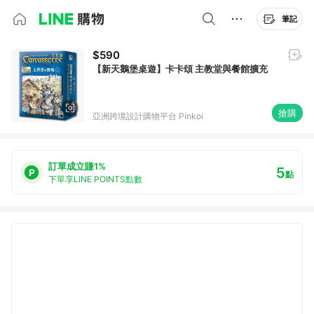
筆記
$590
【新天鵝堡桌遊】卡卡頌 主教堂與餐館擴充
搶購
亞洲跨境設計購物平台 Pinkoi
訂單成立賺1%
5
點
下單享LINE POINTS點數