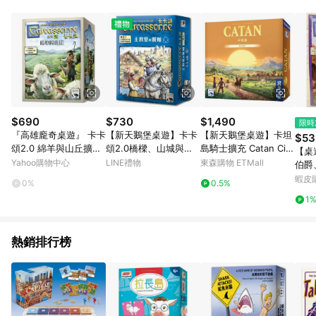
Android v4.6.0 / iOS v4.1.5 以上才具贈點資格。 7. 點數將於出
貨後 45 天後發送。 8. 群眾募資商品，禮物卡，開館保證金，補
運費，攤位費等不具贈點資格。 9. LINE 購物站上之商品規格、
顏色、價位、贈品如與 Pinkoi 商品資訊頁及購物車不符，以
Pinkoi 購物商品資訊頁及購物車標示為準。 10. 點數紅包使用規
則請以點數紅包活動說明為準。 11. 若於 LINE 購物前往 Pinkoi
頁面後才首次下載 Pinkoi APP 並完成訂單，不符合導購資格；承
上，首次下載 Pinkoi APP 後，需透過 LINE 購物前往 Pinkoi 頁
面，方享導購資格。
$690
$730
$1,490
限時
『高雄龐奇桌遊』 卡卡
【新天鵝堡桌遊】卡卡
【新天鵝堡桌遊】卡坦
$53
頌2.0 綿羊與山丘擴充
頌2.0橋樑、山城與市
島騎士擴充 Catan Citi
【桌
CARCASSONNE HILL
集擴充 Carcassonne
es Knights Ex.(玩家跑
Yahoo購物中心
LINE禮物
東森購物 ETMall
伯爵
S & SHEEP 繁體中文
2.0 Bridges Castles
團讚)
正版
蝦皮
0%
0.5%
版 正版桌上遊戲專賣店
＆ Bazaars EX.【墊腳
《免
1
石】
擴充
遊
熱銷排行榜