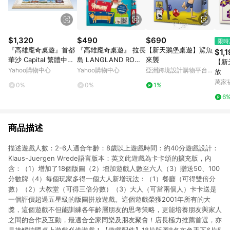
$1,320
$490
$690
限時
『高雄龐奇桌遊』首都
『高雄龐奇桌遊』 拉長
【新天鵝堡桌遊】鯊魚
$1,
華沙 Capital 繁體中文
島 LANGLAND ROM
來襲
【新
版 正版桌上遊戲專賣店
ME 繁體中文版 正版桌
Yahoo購物中心
Yahoo購物中心
亞洲跨境設計購物平台
放
上遊戲專賣店
Pinkoi
萬家
0%
0%
1%
6
商品描述
描述遊戲人數：2-6人適合年齡：8歲以上遊戲時間：約40分遊戲設計：
Klaus-Juergen Wrede語言版本：英文此遊戲為卡卡頌的擴充版，內
含：（1）增加了18個版圖（2）增加遊戲人數至六人（3）贈送50、100
分數牌（4）每個玩家多得一個大人新增玩法：（1）餐廳（可得雙倍分
數）（2）大教堂（可得三倍分數）（3）大人（可當兩個人）卡卡送是
一個評價超過五星級的版圖拼放遊戲。這個遊戲榮獲2001年所有的大
獎，這個遊戲不但能訓練各年齡層朋友的思考策略，更能培養朋友與家人
之間的合作及互動，最適合全家同樂及朋友聚會！店長極力推薦首選，亦