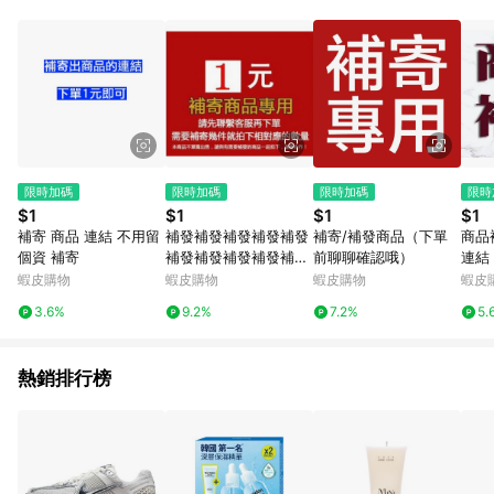
Android v4.6.0 / iOS v4.1.5 以上才具贈點資格。 7. 點數將於出
貨後 45 天後發送。 8. 群眾募資商品，禮物卡，開館保證金，補
運費，攤位費等不具贈點資格。 9. LINE 購物站上之商品規格、
顏色、價位、贈品如與 Pinkoi 商品資訊頁及購物車不符，以
Pinkoi 購物商品資訊頁及購物車標示為準。 10. 點數紅包使用規
則請以點數紅包活動說明為準。 11. 若於 LINE 購物前往 Pinkoi
頁面後才首次下載 Pinkoi APP 並完成訂單，不符合導購資格；承
上，首次下載 Pinkoi APP 後，需透過 LINE 購物前往 Pinkoi 頁
面，方享導購資格。
限時加碼
限時加碼
限時加碼
限時
$1
$1
$1
$1
補寄 商品 連結 不用留
補發補發補發補發補發
補寄/補發商品（下單
商品
個資 補寄
補發補發補發補發補發
前聊聊確認哦）
連結
補發補發補發補發補發
蝦皮購物
蝦皮購物
蝦皮購物
蝦皮
補發補發補發補發補發
3.6%
9.2%
7.2%
5.
熱銷排行榜