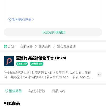
價格趨勢怎麼看？
設定到價通知
分類：
美妝保養
醫美品牌
醫美凝膠凝凍
亞洲跨境設計購物平台 Pinkoi
[一般商品贈點規則] 1. 需透過 LINE 購物前往 Pinkoi 頁面，並在
同一瀏覽器於 24 小時內結帳（若自動跳轉 App ，請在 App 交
易），才具點數回饋資格。 2. 點數回饋計算將扣除訂單金額中的
運費與金流手續費與手動輸入之優惠碼折扣。 3. LINE 購物點數
回饋訂單不得享有 Pinkoi 站方優惠，例如首購優惠，P coins，
相似商品
熱銷排行榜
商品描述
全站(不包含手動輸入之優惠碼)。 4. 透過 LINE 購物連結到
Pinkoi 以外之網站購買之商品不具贈點資格。 5. 取消訂單或退貨
相似商品
行為，不具贈點資格，部分退款不在此限。 6. APP 請更新至