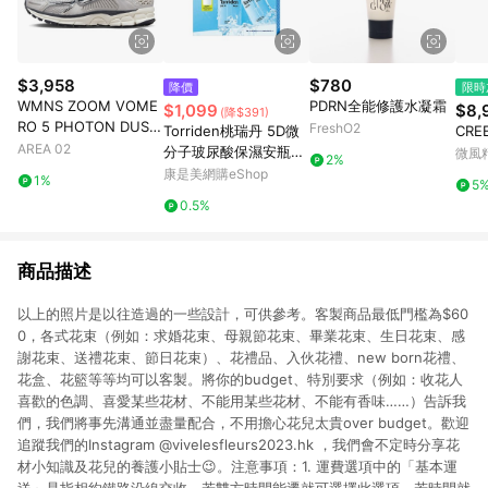
$3,958
$780
降價
限時
WMNS ZOOM VOME
PDRN全能修護水凝霜
$1,099
$8,
(降$391)
RO 5 PHOTON DUST
FreshO2
Torriden桃瑞丹 5D微
CRE
METALLIC SILVER
AREA 02
分子玻尿酸保濕安瓶精
微風
2%
華限量套裝-精華50ML
康是美網購eShop
1%
5
*2、凝霜20ML*1
0.5%
商品描述
以上的照片是以往造過的一些設計，可供參考。客製商品最低門檻為$60
0，各式花束（例如：求婚花束、母親節花束、畢業花束、生日花束、感
謝花束、送禮花束、節日花束）、花禮品、入伙花禮、new born花禮、
花盒、花籃等等均可以客製。將你的budget、特別要求（例如：收花人
喜歡的色調、喜愛某些花材、不能用某些花材、不能有香味……）告訴我
們，我們將事先溝通並盡量配合，不用擔心花兒太貴over budget。歡迎
追蹤我們的Instagram @vivelesfleurs2023.hk ，我們會不定時分享花
材小知識及花兒的養護小貼士😉。注意事項：1. 運費選項中的「基本運