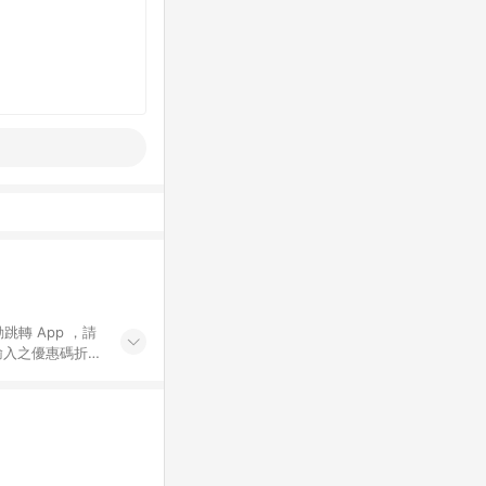
動跳轉 App ，請
輸入之優惠碼折
手動輸入之優惠
行為，不具贈點資
數將於出貨後 45 天
站上之商品規格、
 10. 點數紅包
PP 並完成訂單，不