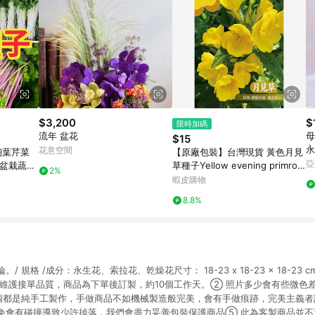
$3,200
$
限時加碼
流年 盆花
母
$15
永
花意空間
細葉芹菜
【原廠包裝】台灣現貨 黃色月見
亞
園盆栽蔬菜
草種子Yellow evening primros
2%
菜全年可種
e夜來香 耐旱好養 開花不斷 蜜源
蝦皮購物
香草
植物
8.8%
 規格 /成分：永生花、索拉花、乾燥花尺寸： 18-23 x 18-23 x 18-2
 為維護接單品質，商品為下單後訂製，約10個工作天。➁ 照片多少會有些微色
個都是純手工製作，手做商品不如機械製造般完美，會有手做痕跡，完美主義者
免會有碰撞導致少許掉落，我們會盡力妥善包裝保護商品➄ 此為客製商品並