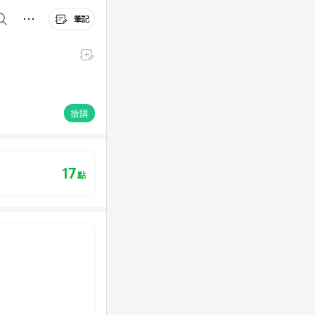
筆記
搶購
17
點