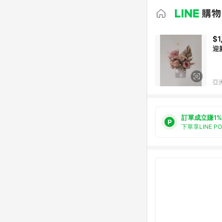
$1
迎
亞洲
訂單成立賺1%
下單享LINE P