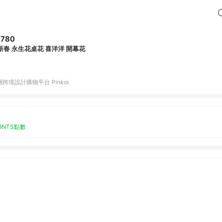
,780
新春 永生花桌花 喜洋洋 開幕花
跨境設計購物平台 Pinkoi
OINTS點數