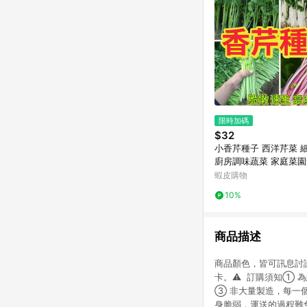
限時加碼
$32
小香芹種子 西洋芹菜 
廚房調味蔬菜 家庭菜
室內快速採收 切葉芹
蝦皮購物
陽台盆栽迷你蔬菜有機
10%
商品描述
商品顏色，皆可訊息討論。/
卡。⚠ ️ 訂購須知➀
➂ 非大量製造，每一
身脆弱，運送的過程難