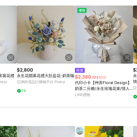
載 Pinkoi APP 後，需透過 LINE 購物前往 Pinkoi 頁面，方享導購資格
$2,800
$
降價
客製花禮
永生花開幕花禮大肚盆花-奶茶咖
永
$2,380
(降$300)
情
koi
亞洲跨境設計購物平台 Pinkoi
代印小卡【艸弄Floral Design】
亞
奶茶二分糖/永生玫瑰花束/情人
1%
節花束 告白花束 週年紀念 永生
LINE禮物
花 乾燥花