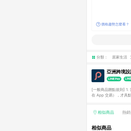
價格趨勢怎麼看？
分類：
居家生活
亞洲跨境設計
[一般商品贈點規則] 1.
在 App 交易），才
扣。 3. LINE 購物
碼)。 4. 透過 LIN
格，部分退款不在此限。 6. 
相似商品
熱銷
後發送。 8. 群眾募
顏色、價位、贈品如與 P
相似商品
使用規則請以點數紅包活動說