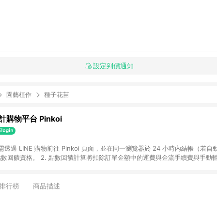
設定到價通知
園藝植作
種子花苗
購物平台 Pinkoi
 需透過 LINE 購物前往 Pinkoi 頁面，並在同一瀏覽器於 24 小時內結帳（若自
具點數回饋資格。 2. 點數回饋計算將扣除訂單金額中的運費與金流手續費與手動
點數回饋訂單不得享有 Pinkoi 站方優惠，例如首購優惠，P coins，全站(不包含
E 購物連結到 Pinkoi 以外之網站購買之商品不具贈點資格。 5. 取消訂單或退貨
APP 請更新至Android v4.6.0 / iOS v4.1.5 以上才具贈點資格。 7. 點
排行榜
商品描述
資商品，禮物卡，開館保證金，補運費，攤位費等不具贈點資格。 9. LINE 購物
inkoi 商品資訊頁及購物車不符，以 Pinkoi 購物商品資訊頁及購物車標示為準。
明為準。 11. 若於 LINE 購物前往 Pinkoi 頁面後才首次下載 Pinkoi A