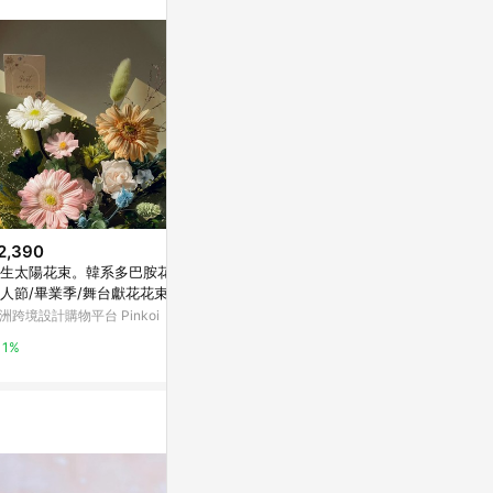
。
2,390
$5,580
$1,480
生太陽花束。韓系多巴胺花束/
【CNFlower】柔粉時光 Jellyca
| 母親節花束 |
人節/畢業季/舞台獻花花束
t 粉紅玫瑰兔子花禮(白粗棉繩籃
生花束 (雙色)
小)
洲跨境設計購物平台 Pinkoi
CNFlower - LINE禮物
亞洲跨境設計購物
1%
1%