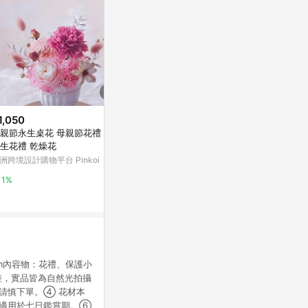
1,050
$15
$2,800
親節永生桌花 母親節花禮 盆花
【綠藝家】A21.波斯頓萵苣種子1
鮮花
生花禮 乾燥花
500顆
亞洲跨境設計購物
洲跨境設計購物平台 Pinkoi
Yahoo購物中心
1%
1%
0%
3 cm內容物：花禮、保護小
差，實品皆為自然光拍攝
請慎下單。➃ 花材本
不適用於七日鑑賞期。➅