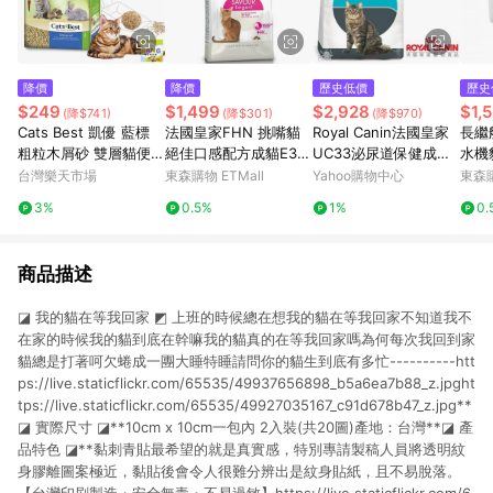
降價
降價
歷史低價
歷史
$249
$1,499
$2,928
$1,
(降$741)
(降$301)
(降$970)
Cats Best 凱優 藍標
法國皇家FHN 挑嘴貓
Royal Canin法國皇家
長繼
粗粒木屑砂 雙層貓便盆
絕佳口感配方成貓E35
UC33泌尿道保健成貓
水機
小動物單層便盆 貓砂
4KG
飼料 4kg 2包組
環過
台灣樂天市場
東森購物 ETMall
Yahoo購物中心
東森購
公司貨『🐶🐱Ayumi』
3%
0.5%
1%
0.
【 寵物用品 狂殺 ★ 滿
額現抵$480 】請注意
部分出貨時間較長
商品描述
◪ 我的貓在等我回家 ◩ 上班的時候總在想我的貓在等我回家不知道我不
在家的時候我的貓到底在幹嘛我的貓真的在等我回家嗎為何每次我回到家
貓總是打著呵欠蜷成一團大睡特睡請問你的貓生到底有多忙----------htt
ps://live.staticflickr.com/65535/49937656898_b5a6ea7b88_z.jpght
tps://live.staticflickr.com/65535/49927035167_c91d678b47_z.jpg**
◪ 實際尺寸 ◪**10cm x 10cm一包內 2入裝(共20圖)產地：台灣**◪ 產
品特色 ◪**黏刺青貼最希望的就是真實感，特別專請製稿人員將透明紋
身膠離圖案極近，黏貼後會令人很難分辨出是紋身貼紙，且不易脫落。