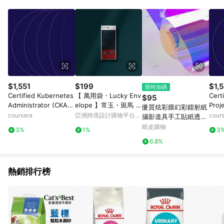
Android v4.6.0 / iOS v4.1.5 以上才具贈點資格。 7. 點數將於出
貨後 45 天後發送。 8. 群眾募資商品，禮物卡，開館保證金，補
運費，攤位費等不具贈點資格。 9. LINE 購物站上之商品規格、
顏色、價位、贈品如與 Pinkoi 商品資訊頁及購物車不符，以
Pinkoi 購物商品資訊頁及購物車標示為準。 10. 點數紅包使用規
則請以點數紅包活動說明為準。 11. 若於 LINE 購物前往 Pinkoi
頁面後才首次下載 Pinkoi APP 並完成訂單，不符合導購資格；承
上，首次下載 Pinkoi APP 後，需透過 LINE 購物前往 Pinkoi 頁
面，方享導購資格。
$1,551
$199
$1,5
限時加碼
Certified Kubernetes
【 萬用袋・Lucky Env
Cert
$95
Administrator (CKA):
elope 】常玉・斑馬 |
Proj
優質炫彩膜幻彩鐳射紙
Unit 3
6入
(CAP
coursera
亞洲跨境設計購物平台
cour
攝影道具手工貼紙透明
4
Pinkoi
裝飾膜彩色髮光玻璃紙
蝦皮購物
3%
1%
3
貼膜 珠光紙 鐳射彩虹
6.8%
透明七彩糖果紙 炫彩包
花花束材料
熱銷排行榜