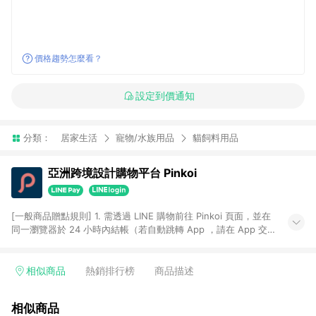
價格趨勢怎麼看？
設定到價通知
分類：
居家生活
寵物/水族用品
貓飼料用品
亞洲跨境設計購物平台 Pinkoi
[一般商品贈點規則] 1. 需透過 LINE 購物前往 Pinkoi 頁面，並在
同一瀏覽器於 24 小時內結帳（若自動跳轉 App ，請在 App 交
易），才具點數回饋資格。 2. 點數回饋計算將扣除訂單金額中的
運費與金流手續費與手動輸入之優惠碼折扣。 3. LINE 購物點數
回饋訂單不得享有 Pinkoi 站方優惠，例如首購優惠，P coins，
相似商品
熱銷排行榜
商品描述
全站(不包含手動輸入之優惠碼)。 4. 透過 LINE 購物連結到
Pinkoi 以外之網站購買之商品不具贈點資格。 5. 取消訂單或退貨
相似商品
行為，不具贈點資格，部分退款不在此限。 6. APP 請更新至