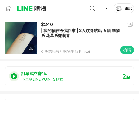
筆記
$240
| 我的貓在等我回家 | 2入紋身貼紙 五貓 動物
系 花草系微刺青
搶購
亞洲跨境設計購物平台 Pinkoi
訂單成立賺1%
2
點
下單享LINE POINTS點數