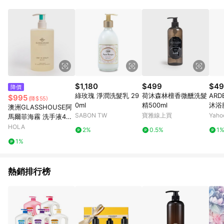
Android v4.6.0 / iOS v4.1.5 以上才具贈點資格。 7. 點數將於出
貨後 45 天後發送。 8. 群眾募資商品，禮物卡，開館保證金，補
運費，攤位費等不具贈點資格。 9. LINE 購物站上之商品規格、
顏色、價位、贈品如與 Pinkoi 商品資訊頁及購物車不符，以
Pinkoi 購物商品資訊頁及購物車標示為準。 10. 點數紅包使用規
則請以點數紅包活動說明為準。 11. 若於 LINE 購物前往 Pinkoi
頁面後才首次下載 Pinkoi APP 並完成訂單，不符合導購資格；承
上，首次下載 Pinkoi APP 後，需透過 LINE 購物前往 Pinkoi 頁
面，方享導購資格。
$1,180
$499
$49
降價
綠玫瑰 淨潤洗髮乳 29
荷沐森林檀香微醺洗髮
ARD
$995
(降$55)
0ml
精500ml
沐浴
澳洲GLASSHOUSE阿
空版
SABON TW
寶雅線上買
Yah
馬爾菲海霧 洗手液450
ml
HOLA
2%
0.5%
1
1%
熱銷排行榜