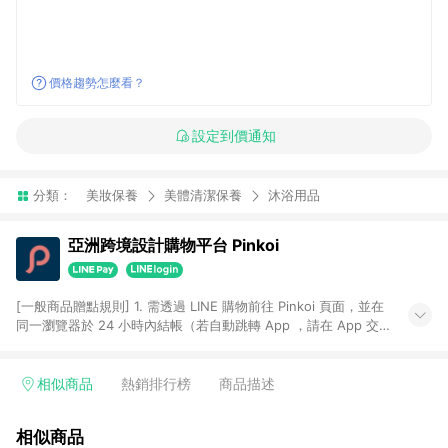
價格趨勢怎麼看？
設定到價通知
分類：
美妝保養
美體清潔保養
沐浴用品
亞洲跨境設計購物平台 Pinkoi
[一般商品贈點規則] 1. 需透過 LINE 購物前往 Pinkoi 頁面，並在
同一瀏覽器於 24 小時內結帳（若自動跳轉 App ，請在 App 交
易），才具點數回饋資格。 2. 點數回饋計算將扣除訂單金額中的
運費與金流手續費與手動輸入之優惠碼折扣。 3. LINE 購物點數
回饋訂單不得享有 Pinkoi 站方優惠，例如首購優惠，P coins，
相似商品
熱銷排行榜
商品描述
全站(不包含手動輸入之優惠碼)。 4. 透過 LINE 購物連結到
Pinkoi 以外之網站購買之商品不具贈點資格。 5. 取消訂單或退貨
相似商品
行為，不具贈點資格，部分退款不在此限。 6. APP 請更新至