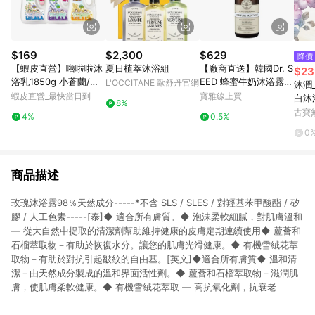
$169
$2,300
$629
降價
【蝦皮直營】嚕啦啦沐
夏日植萃沐浴組
【廠商直送】韓國Dr. S
$23
浴乳1850g 小蒼蘭/百
EED 蜂蜜牛奶沐浴露 1
L'OCCITANE 歐舒丹官網
沐潤
里香/玫瑰/鈴蘭/燕麥保
000ml-玫瑰
蝦皮直營_最快當日到
寶雅線上買
白沐
8%
濕 香氛
妳的
古寶
4%
0.5%
85
0
商品描述
玫瑰沐浴露98％天然成分-----*不含 SLS / SLES / 對羥基苯甲酸酯 / 矽
膠 / 人工色素-----[泰]◆ 適合所有膚質。◆ 泡沫柔軟細膩，對肌膚溫和
— 從大自然中提取的清潔劑幫助維持健康的皮膚定期連續使用◆ 蘆薈和
石榴萃取物－有助於恢復水分。讓您的肌膚光滑健康。◆ 有機雪絨花萃
取物－有助於對抗引起皺紋的自由基。[英文]◆適合所有膚質◆ 溫和清
潔－由天然成分製成的溫和界面活性劑。◆ 蘆薈和石榴萃取物－滋潤肌
膚，使肌膚柔軟健康。◆ 有機雪絨花萃取 — 高抗氧化劑，抗衰老