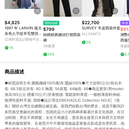
$4,825
$22,700
限時加碼
降價
1997 年 LANVIN 復古
SURVEY 羊皮西裝外套
$799
$91
灰色人字紋羊毛雙排扣
ALLSAINTS
純棉經典腰頭打褶西裝
洲艷
西裝外套 日本製造 S
亞洲跨境設計購物平台
褲
西服
2%
Pinkoi
休閑
OB嚴選
東森購
1%
10%
0.
商品描述
●材質說明主布:聚酯纖維100%配布:蠶絲100%●尺寸說明(公分)前右衣
長: 68.5前左衣長: 80.5 胸寬: 56肩寬: 44袖長: 66●商品實穿(男model:
身高185公分 體重70公斤)穿著體感: 寬鬆面料厚度: 一般輕薄面料伸縮:
無彈性面料手感: 滑順●設計理念ERICHAOLIC Collection NO.6│《母
島》關於台灣文化總難以被定義。當我們綜觀台灣的歷史，就是不斷與許
多民族交會融合的過程，也因此這小小的島嶼承載著許多文化痕跡。在日
治時期，男生不再辮髮，女生不再纏足，更容易去接受日本與西方文明所
帶來的服裝變革。在老照片中不難發現無論是家族合影或是街景民眾，他