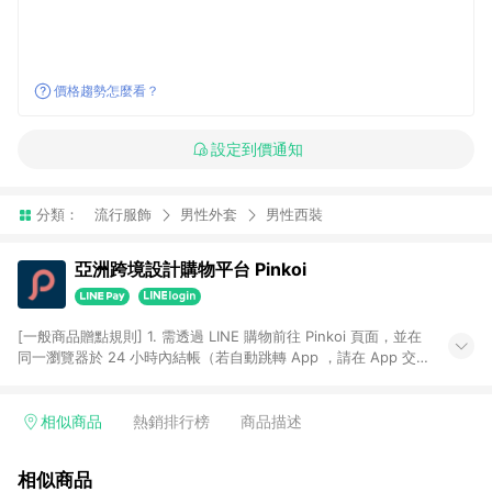
價格趨勢怎麼看？
設定到價通知
分類：
流行服飾
男性外套
男性西裝
亞洲跨境設計購物平台 Pinkoi
[一般商品贈點規則] 1. 需透過 LINE 購物前往 Pinkoi 頁面，並在
同一瀏覽器於 24 小時內結帳（若自動跳轉 App ，請在 App 交
易），才具點數回饋資格。 2. 點數回饋計算將扣除訂單金額中的
運費與金流手續費與手動輸入之優惠碼折扣。 3. LINE 購物點數
回饋訂單不得享有 Pinkoi 站方優惠，例如首購優惠，P coins，
相似商品
熱銷排行榜
商品描述
全站(不包含手動輸入之優惠碼)。 4. 透過 LINE 購物連結到
Pinkoi 以外之網站購買之商品不具贈點資格。 5. 取消訂單或退貨
相似商品
行為，不具贈點資格，部分退款不在此限。 6. APP 請更新至