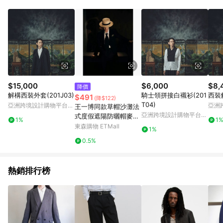
Android v4.6.0 / iOS v4.1.5 以上才具贈點資格。 7. 點數將於出
貨後 45 天後發送。 8. 群眾募資商品，禮物卡，開館保證金，補
運費，攤位費等不具贈點資格。 9. LINE 購物站上之商品規格、
顏色、價位、贈品如與 Pinkoi 商品資訊頁及購物車不符，以
Pinkoi 購物商品資訊頁及購物車標示為準。 10. 點數紅包使用規
則請以點數紅包活動說明為準。 11. 若於 LINE 購物前往 Pinkoi
頁面後才首次下載 Pinkoi APP 並完成訂單，不符合導購資格；承
上，首次下載 Pinkoi APP 後，需透過 LINE 購物前往 Pinkoi 頁
面，方享導購資格。
$15,000
$6,000
$8,
降價
解構西裝外套(201J03)
騎士領拼接白襯衫(201
西裝解
$491
(降$122)
T04)
亞洲跨境設計購物平台
亞洲
王一博同款草帽沙灘法
Pinkoi
Pinko
亞洲跨境設計購物平台
式度假遮陽防曬帽麥稈
1%
1
Pinkoi
草編織禮帽平沿帽子女
東森購物 ETMall
1%
0.5%
熱銷排行榜