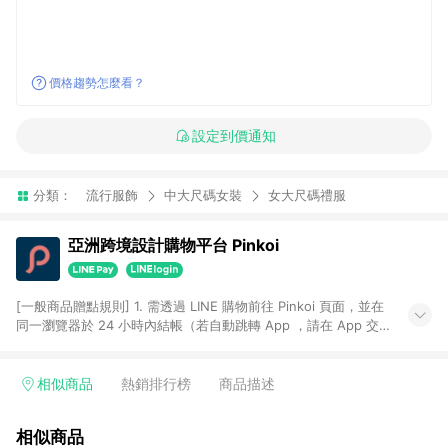
價格趨勢怎麼看？
設定到價通知
分類：
流行服飾
中大尺碼女裝
女大尺碼禮服
亞洲跨境設計購物平台 Pinkoi
[一般商品贈點規則] 1. 需透過 LINE 購物前往 Pinkoi 頁面，並在
同一瀏覽器於 24 小時內結帳（若自動跳轉 App ，請在 App 交
易），才具點數回饋資格。 2. 點數回饋計算將扣除訂單金額中的
運費與金流手續費與手動輸入之優惠碼折扣。 3. LINE 購物點數
回饋訂單不得享有 Pinkoi 站方優惠，例如首購優惠，P coins，
相似商品
熱銷排行榜
商品描述
全站(不包含手動輸入之優惠碼)。 4. 透過 LINE 購物連結到
Pinkoi 以外之網站購買之商品不具贈點資格。 5. 取消訂單或退貨
相似商品
行為，不具贈點資格，部分退款不在此限。 6. APP 請更新至