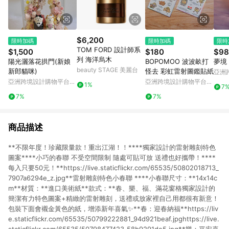
$6,200
限時加碼
限時加碼
限時
TOM FORD 設計師系
$1,500
$180
$98
列 海洋烏木
陽光灑落花拱門(新娘
BOPOMOO 波波畝打
夢境
beauty STAGE 美麗台
新郎貓咪)
怪去 彩虹雷射圖鑑貼紙
亞洲
Pinko
亞洲跨境設計購物平台
亞洲跨境設計購物平台
1%
7
Pinkoi
Pinkoi
7%
7%
商品描述
**不限年度！珍藏限量款！重出江湖！！****獨家設計的雷射雕刻特色
圖案****小巧的春聯 不受空間限制 隨處可貼可放 送禮也好攜帶！****
每入只要50元！**https://live.staticflickr.com/65535/50802018713_
7907a6294e_z.jpg**雷射雕刻特色小春聯 ****小春聯尺寸：**14x14c
m**材質：**進口美術紙**款式：**春、樂、福、滿花窗格獨家設計的
簡潔有力特色圖案+精緻的雷射雕刻，送禮或放家裡自己用都很有新意！
包裝下面會襯金黃色的紙，增添新年喜氣✨**春：迎春納福**https://liv
e.staticflickr.com/65535/50799222881_94d921beaf.jpghttps://live.