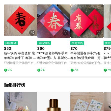
Android v4.6.0 / iOS v4.1.5 以上才具贈點資格。 7. 點數將於出
貨後 45 天後發送。 8. 群眾募資商品，禮物卡，開館保證金，補
運費，攤位費等不具贈點資格。 9. LINE 購物站上之商品規格、
顏色、價位、贈品如與 Pinkoi 商品資訊頁及購物車不符，以
Pinkoi 購物商品資訊頁及購物車標示為準。 10. 點數紅包使用規
則請以點數紅包活動說明為準。 11. 若於 LINE 購物前往 Pinkoi
頁面後才首次下載 Pinkoi APP 並完成訂單，不符合導購資格；承
上，首次下載 Pinkoi APP 後，需透過 LINE 購物前往 Pinkoi 頁
面，方享導購資格。
限時加碼
限時加碼
限時加碼
限時
$50
$60
$70
$79
新年快樂 恭喜發財 龍
2026蔡老師馬年手寫
羊年開運春聯斗方/有
20
年春聯 春來了 春聯_洛
春聯金墨斗方 客製化斗
春有餘/清代金農、趙
聯大
可可草莓 WELKIN
方 創意春聯組合字
之謙/15cm
亞洲跨境設計購物平台
亞洲跨境設計購物平台
亞洲跨境設計購物平台
亞洲
Pinkoi
Pinkoi
Pinkoi
Pinko
7%
7%
7%
7
熱銷排行榜