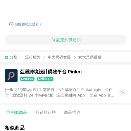
價格趨勢怎麼看？
設定到價通知
分類：
流行服飾
中大尺碼女裝
女大尺碼禮服
亞洲跨境設計購物平台 Pinkoi
[一般商品贈點規則] 1. 需透過 LINE 購物前往 Pinkoi 頁面，並在
同一瀏覽器於 24 小時內結帳（若自動跳轉 App ，請在 App 交
易），才具點數回饋資格。 2. 點數回饋計算將扣除訂單金額中的
運費與金流手續費與手動輸入之優惠碼折扣。 3. LINE 購物點數
回饋訂單不得享有 Pinkoi 站方優惠，例如首購優惠，P coins，
相似商品
熱銷排行榜
商品描述
全站(不包含手動輸入之優惠碼)。 4. 透過 LINE 購物連結到
Pinkoi 以外之網站購買之商品不具贈點資格。 5. 取消訂單或退貨
相似商品
行為，不具贈點資格，部分退款不在此限。 6. APP 請更新至