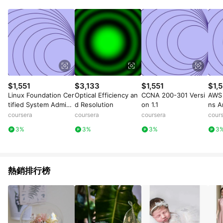
Android v4.6.0 / iOS v4.1.5 以上才具贈點資格。 7. 點數將於出
貨後 45 天後發送。 8. 群眾募資商品，禮物卡，開館保證金，補
運費，攤位費等不具贈點資格。 9. LINE 購物站上之商品規格、
顏色、價位、贈品如與 Pinkoi 商品資訊頁及購物車不符，以
Pinkoi 購物商品資訊頁及購物車標示為準。 10. 點數紅包使用規
則請以點數紅包活動說明為準。 11. 若於 LINE 購物前往 Pinkoi
頁面後才首次下載 Pinkoi APP 並完成訂單，不符合導購資格；承
上，首次下載 Pinkoi APP 後，需透過 LINE 購物前往 Pinkoi 頁
面，方享導購資格。
$1,551
$3,133
$1,551
$1,5
Linux Foundation Cer
Optical Efficiency an
CCNA 200-301 Versi
AWS 
tified System Admini
d Resolution
on 1.1
ns A
strator (LFCS): Unit 3
sion
coursera
coursera
coursera
cour
3%
3%
3%
3
熱銷排行榜