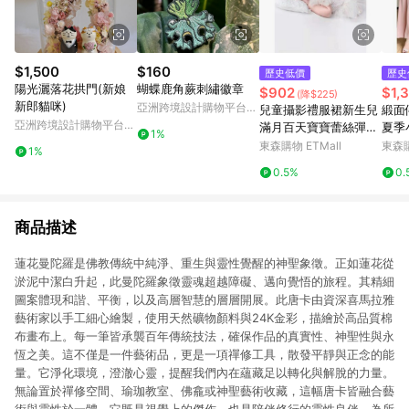
$1,500
$160
歷史低價
歷史
陽光灑落花拱門(新娘
蝴蝶鹿角蕨刺繡徽章
$902
$1,
(降$225)
新郎貓咪)
亞洲跨境設計購物平台
兒童攝影禮服裙新生兒
緞面
Pinkoi
亞洲跨境設計購物平台
滿月百天寶寶蕾絲彈力
夏季
1%
Pinkoi
禮服套裝影樓攝影道具
裙女
東森購物 ETMall
東森購
1%
袍
0.5%
0.
商品描述
蓮花曼陀羅是佛教傳統中純淨、重生與靈性覺醒的神聖象徵。正如蓮花從
淤泥中潔白升起，此曼陀羅象徵靈魂超越障礙、邁向覺悟的旅程。其精細
圖案體現和諧、平衡，以及高層智慧的層層開展。此唐卡由資深喜馬拉雅
藝術家以手工細心繪製，使用天然礦物顏料與24K金彩，描繪於高品質棉
布畫布上。每一筆皆承襲百年傳統技法，確保作品的真實性、神聖性與永
恆之美。這不僅是一件藝術品，更是一項禪修工具，散發平靜與正念的能
量。它淨化環境，澄澈心靈，提醒我們內在蘊藏足以轉化與解脫的力量。
無論置於禪修空間、瑜珈教室、佛龕或神聖藝術收藏，這幅唐卡皆融合藝