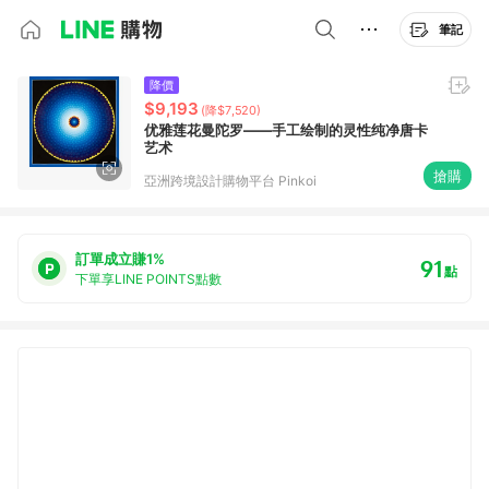
筆記
降價
$9,193
(降$7,520)
优雅莲花曼陀罗——手工绘制的灵性纯净唐卡
艺术
搶購
亞洲跨境設計購物平台 Pinkoi
訂單成立賺1%
91
點
下單享LINE POINTS點數