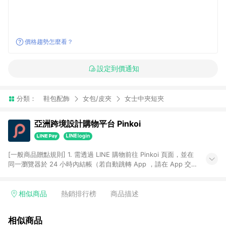
價格趨勢怎麼看？
設定到價通知
分類：
鞋包配飾
女包/皮夾
女士中夾短夾
亞洲跨境設計購物平台 Pinkoi
[一般商品贈點規則] 1. 需透過 LINE 購物前往 Pinkoi 頁面，並在
同一瀏覽器於 24 小時內結帳（若自動跳轉 App ，請在 App 交
易），才具點數回饋資格。 2. 點數回饋計算將扣除訂單金額中的
運費與金流手續費與手動輸入之優惠碼折扣。 3. LINE 購物點數
回饋訂單不得享有 Pinkoi 站方優惠，例如首購優惠，P coins，
相似商品
熱銷排行榜
商品描述
全站(不包含手動輸入之優惠碼)。 4. 透過 LINE 購物連結到
Pinkoi 以外之網站購買之商品不具贈點資格。 5. 取消訂單或退貨
相似商品
行為，不具贈點資格，部分退款不在此限。 6. APP 請更新至