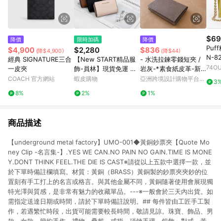
$69
降價
限時加碼
降價
Puf
$4,900
$2,280
$836
(降$4,900)
(降$44)
N-8
經典 SIGNATURE三合
【New START精品服
- 水洗拉鍊零錢短夾 /
74O
一皮夾
飾-員林】現貨免運 Mi
岩灰-*素食紙皮革-新
chael Kors MK 零錢袋
品
COACH 官方網站
蝦皮購物
亞洲跨境設計購物平台
3
中夾 短夾 女生短夾 母
Pinkoi
8%
2%
1%
親節
商品描述
【underground metal factory】UMO-001◆黃銅鈔票夾【Quote Mo
ney Clip -名言集-】.YES WE CAN.NO PAIN NO GAIN.TIME IS MONE
Y.DONT THINK FEEL.THE DIE IS CAST※請從以上五款中選擇一款，並
於下單時備註欄填寫。材質：黃銅（BRASS）黃銅製的鈔票夾夾鈔的位
置刻有手工打上的名言或格言。與其他金屬不同，黃銅隨著使用會展現獨
特光澤與質感，是非常有魅力的收藏單品。---※一般會於三天內出貨。如
需指定送達日期或時間，請於下單時備註說明。## 每件皆由工匠手工製
作，若遇繁忙時段，出貨可能需要較長時間，敬請見諒。珠寶、飾品、男