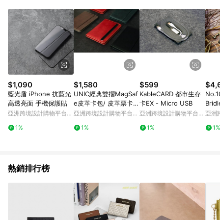
Android v4.6.0 / iOS v4.1.5 以上才具贈點資格。 7. 點數將於出
貨後 45 天後發送。 8. 群眾募資商品，禮物卡，開館保證金，補
運費，攤位費等不具贈點資格。 9. LINE 購物站上之商品規格、
顏色、價位、贈品如與 Pinkoi 商品資訊頁及購物車不符，以
Pinkoi 購物商品資訊頁及購物車標示為準。 10. 點數紅包使用規
則請以點數紅包活動說明為準。 11. 若於 LINE 購物前往 Pinkoi
頁面後才首次下載 Pinkoi APP 並完成訂單，不符合導購資格；承
上，首次下載 Pinkoi APP 後，需透過 LINE 購物前往 Pinkoi 頁
面，方享導購資格。
$1,090
$1,580
$599
$4,
藍光盾 iPhone 抗藍光
UNIC經典雙摺MagSaf
KableCARD 都市生存
No.
高透亮面 手機保護貼
e皮革卡包/ 皮革票卡
卡EX - Micro USB
Brid
夾/ 短夾【可客製化】
亞洲跨境設計購物平台
亞洲跨境設計購物平台
亞洲跨境設計購物平台
亞洲
Pinkoi
Pinkoi
Pinkoi
Pinko
1%
1%
1%
1
熱銷排行榜