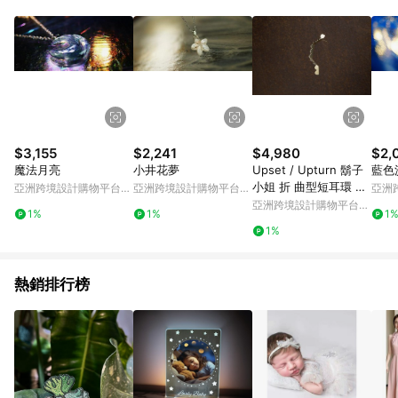
Android v4.6.0 / iOS v4.1.5 以上才具贈點資格。 7. 點數將於出
貨後 45 天後發送。 8. 群眾募資商品，禮物卡，開館保證金，補
運費，攤位費等不具贈點資格。 9. LINE 購物站上之商品規格、
顏色、價位、贈品如與 Pinkoi 商品資訊頁及購物車不符，以
Pinkoi 購物商品資訊頁及購物車標示為準。 10. 點數紅包使用規
則請以點數紅包活動說明為準。 11. 若於 LINE 購物前往 Pinkoi
頁面後才首次下載 Pinkoi APP 並完成訂單，不符合導購資格；承
上，首次下載 Pinkoi APP 後，需透過 LINE 購物前往 Pinkoi 頁
面，方享導購資格。
$3,155
$2,241
$4,980
$2,
魔法月亮
小井花夢
Upset / Upturn 鬍子
藍色
小姐 折 曲型短耳環 Cu
亞洲跨境設計購物平台
亞洲跨境設計購物平台
亞洲
rved Short Earring
Pinkoi
Pinkoi
Pinko
亞洲跨境設計購物平台
1%
1%
1
Pinkoi
1%
熱銷排行榜