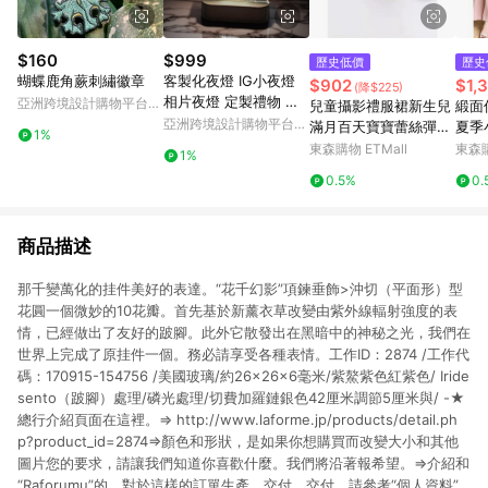
$160
$999
歷史低價
歷史
蝴蝶鹿角蕨刺繡徽章
客製化夜燈 IG小夜燈
$902
$1,
(降$225)
相片夜燈 定製禮物 星
亞洲跨境設計購物平台
兒童攝影禮服裙新生兒
緞面
星小夜燈
Pinkoi
亞洲跨境設計購物平台
滿月百天寶寶蕾絲彈力
夏季
1%
Pinkoi
禮服套裝影樓攝影道具
裙女
東森購物 ETMall
東森購
1%
袍
0.5%
0.
商品描述
那千變萬化的挂件美好的表達。“花千幻影”項鍊垂飾>沖切（平面形）型
花圓一個微妙的10花瓣。首先基於新薰衣草改變由紫外線輻射強度的表
情，已經做出了友好的跛腳。此外它散發出在黑暗中的神秘之光，我們在
世界上完成了原挂件一個。務必請享受各種表情。工作ID：2874 /工作代
碼：170915-154756 /美國玻璃/約26×26×6毫米/紫鰲紫色紅紫色/ Iride
sento（跛腳）處理/磷光處理/切費加羅鏈銀色42厘米調節5厘米與/ -★
總行介紹頁面在這裡。⇒ http://www.laforme.jp/products/detail.ph
p?product_id=2874⇒顏色和形狀，是如果你想購買而改變大小和其他
圖片您的要求，請讓我們知道你喜歡什麼。我們將沿著報希望。⇒介紹和
“Raforumu”的，對於這樣的訂單生產，交付，交付，請參考“個人資料”