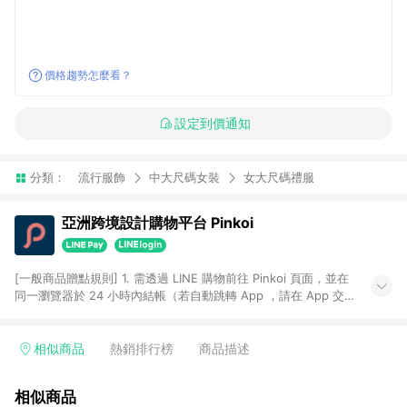
價格趨勢怎麼看？
設定到價通知
分類：
流行服飾
中大尺碼女裝
女大尺碼禮服
亞洲跨境設計購物平台 Pinkoi
[一般商品贈點規則] 1. 需透過 LINE 購物前往 Pinkoi 頁面，並在
同一瀏覽器於 24 小時內結帳（若自動跳轉 App ，請在 App 交
易），才具點數回饋資格。 2. 點數回饋計算將扣除訂單金額中的
運費與金流手續費與手動輸入之優惠碼折扣。 3. LINE 購物點數
回饋訂單不得享有 Pinkoi 站方優惠，例如首購優惠，P coins，
相似商品
熱銷排行榜
商品描述
全站(不包含手動輸入之優惠碼)。 4. 透過 LINE 購物連結到
Pinkoi 以外之網站購買之商品不具贈點資格。 5. 取消訂單或退貨
相似商品
行為，不具贈點資格，部分退款不在此限。 6. APP 請更新至