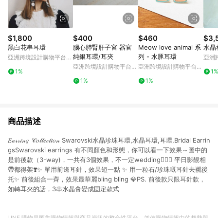
$1,800
$400
$460
$3,
黑白花串耳環
腦心肺腎肝子宮 器官
Meow love animal 系
水晶
純銀耳環/耳夾
列 - 水豚耳環
亞洲跨境設計購物平台
亞洲
Pinkoi
Pinko
亞洲跨境設計購物平台
亞洲跨境設計購物平台
1%
1
Pinkoi
Pinkoi
1%
1%
商品描述
𝐸𝒶𝓇𝓇𝒾𝓃𝑔 𝒞𝑜𝓁𝓁𝑒𝒸𝓉𝒾𝑜𝓃 Swarovski水晶珍珠耳環,水晶耳環,耳環,Bridal Earrin
gsSwarovski earrings 有不同顏色和形態，你可以看一下效果～圖中的
是前後款（3-way)，一共有3個效果，不一定wedding👰🏻‍♀️ 平日影靚相
帶都得架❣️✨ 單用前邊耳針，效果短一點 ✨ 用一粒石/珍珠嘅耳針去襯後
托✨ 前後組合一齊，效果最華麗bling bling 💎PS. 前後款只限耳針款，
如轉耳夾的話，3串水晶會變成固定款式
LINE 購物是匯集購物情報與商品資訊的整合性平台，並依購物情報中的趨勢與