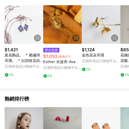
Android v4.6.0 / iOS v4.1.5 以上才具贈點資格。 7. 點數將於出
貨後 45 天後發送。 8. 群眾募資商品，禮物卡，開館保證金，補
運費，攤位費等不具贈點資格。 9. LINE 購物站上之商品規格、
顏色、價位、贈品如與 Pinkoi 商品資訊頁及購物車不符，以
Pinkoi 購物商品資訊頁及購物車標示為準。 10. 點數紅包使用規
則請以點數紅包活動說明為準。 11. 若於 LINE 購物前往 Pinkoi
頁面後才首次下載 Pinkoi APP 並完成訂單，不符合導購資格；承
上，首次下載 Pinkoi APP 後，需透過 LINE 購物前往 Pinkoi 頁
面，方享導購資格。
$1,421
$1,124
$65
歷史低價
真花飾品。. * 紫繡球
金色花朵耳環
花織
$1,053
(降$617)
耳環。. * 以回收花自
花藝
亞洲跨境設計購物平台
Esther 水波夾-Ava
家製作 可轉夾式
物
Pinkoi
亞洲跨境設計購物平台
亞洲
亞洲跨境設計購物平台
1%
Pinkoi
Pinko
Pinkoi
1%
1
1%
熱銷排行榜