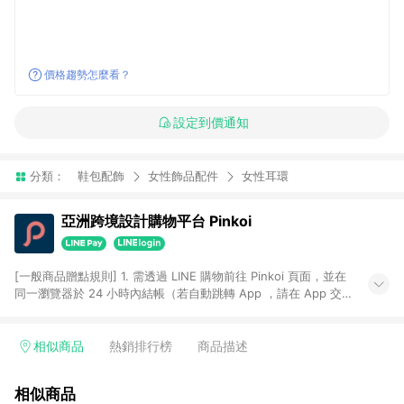
價格趨勢怎麼看？
設定到價通知
分類：
鞋包配飾
女性飾品配件
女性耳環
亞洲跨境設計購物平台 Pinkoi
[一般商品贈點規則] 1. 需透過 LINE 購物前往 Pinkoi 頁面，並在
同一瀏覽器於 24 小時內結帳（若自動跳轉 App ，請在 App 交
易），才具點數回饋資格。 2. 點數回饋計算將扣除訂單金額中的
運費與金流手續費與手動輸入之優惠碼折扣。 3. LINE 購物點數
回饋訂單不得享有 Pinkoi 站方優惠，例如首購優惠，P coins，
相似商品
熱銷排行榜
商品描述
全站(不包含手動輸入之優惠碼)。 4. 透過 LINE 購物連結到
Pinkoi 以外之網站購買之商品不具贈點資格。 5. 取消訂單或退貨
相似商品
行為，不具贈點資格，部分退款不在此限。 6. APP 請更新至