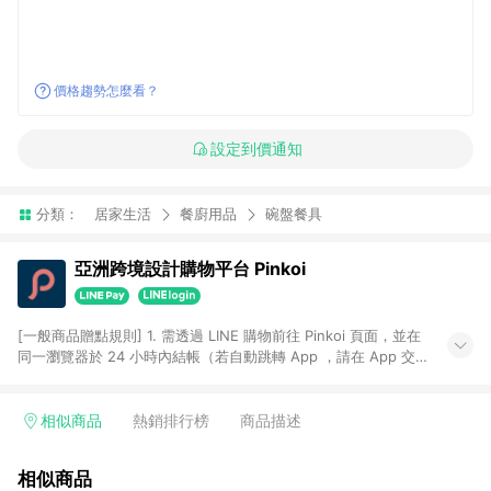
價格趨勢怎麼看？
設定到價通知
分類：
居家生活
餐廚用品
碗盤餐具
亞洲跨境設計購物平台 Pinkoi
[一般商品贈點規則] 1. 需透過 LINE 購物前往 Pinkoi 頁面，並在
同一瀏覽器於 24 小時內結帳（若自動跳轉 App ，請在 App 交
易），才具點數回饋資格。 2. 點數回饋計算將扣除訂單金額中的
運費與金流手續費與手動輸入之優惠碼折扣。 3. LINE 購物點數
回饋訂單不得享有 Pinkoi 站方優惠，例如首購優惠，P coins，
相似商品
熱銷排行榜
商品描述
全站(不包含手動輸入之優惠碼)。 4. 透過 LINE 購物連結到
Pinkoi 以外之網站購買之商品不具贈點資格。 5. 取消訂單或退貨
相似商品
行為，不具贈點資格，部分退款不在此限。 6. APP 請更新至