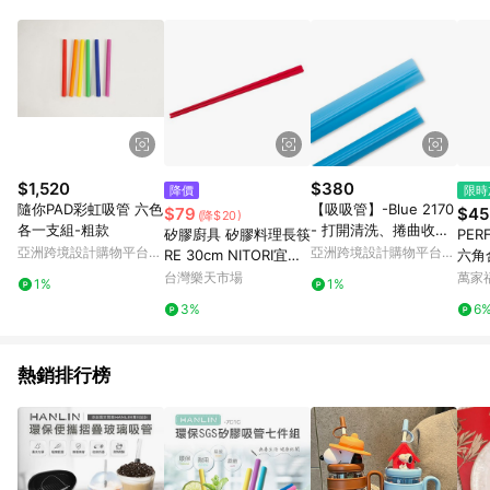
Android v4.6.0 / iOS v4.1.5 以上才具贈點資格。 7. 點數將於出
貨後 45 天後發送。 8. 群眾募資商品，禮物卡，開館保證金，補
運費，攤位費等不具贈點資格。 9. LINE 購物站上之商品規格、
顏色、價位、贈品如與 Pinkoi 商品資訊頁及購物車不符，以
Pinkoi 購物商品資訊頁及購物車標示為準。 10. 點數紅包使用規
則請以點數紅包活動說明為準。 11. 若於 LINE 購物前往 Pinkoi
頁面後才首次下載 Pinkoi APP 並完成訂單，不符合導購資格；承
上，首次下載 Pinkoi APP 後，需透過 LINE 購物前往 Pinkoi 頁
面，方享導購資格。
$1,520
$380
降價
限時
隨你PAD彩虹吸管 六色
【吸吸管】-Blue 2170
$79
$45
(降$20)
各一支組-粗款
- 打開清洗、捲曲收
矽膠廚具 矽膠料理長筷
PER
納、直接戳膜好方便
亞洲跨境設計購物平台
亞洲跨境設計購物平台
RE 30cm NITORI宜得
六角
Pinkoi
Pinkoi
利家居
龍筷
台灣樂天市場
萬家
1%
1%
筷 彩
3%
6
熱銷排行榜