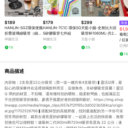
$189
$179
$299
降價
HANLIN-SGZ環保便攜
HANLIN-7C1C 環保SG
天藍小舖-史努比大頭
$1,
折疊玻璃細吸管（細
S矽膠吸管七件組
吸管杯1060ML-共2
葡萄牙
管）
色-$299【A1111544
神腦生活
神腦生活
天藍小舖
/ 
3】
叉四
亞洲
1%
1%
3%
Pinko
1
商品描述
內容物：2支長度22公分吸管（買一送一總共有4支吸管)▍靈活Q彈，最
貼心的環保夥伴在這裡就喝飲料而言，這個角色，非矽膠吸管莫屬！靈活
Q 彈的的材質，不刮嘴、還有種特別的嚼勁，能柔軟彎曲，也能滿足忍
不住想咬吸管的衝動。參透手搖愛好者的煩惱和癖好。https://img.shop
lineapp.com/media/image_clips/657a7f2ff95c3d0023b584ca/origin
al.jpg?1702526766▍搭配杯型的高矮胖瘦，找到最速配的另一半你可依
照常用的杯型，裁剪合適長度的矽膠吸管，一起跟上生活的快節奏，無塑
切換也可以很輕鬆！速吸杯二代900ml和720ml吸管長度為 22 公分；速