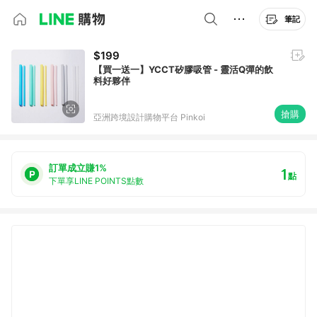
筆記
$199
【買一送一】YCCT矽膠吸管 - 靈活Q彈的飲
料好夥伴
搶購
亞洲跨境設計購物平台 Pinkoi
訂單成立賺1%
1
點
下單享LINE POINTS點數