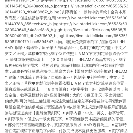
amy-tw?tag=LA...( 刻字字型 )https://live.staticflickr.com/65535/53
081145454_8643acc0aa_b.jpghttps://live.staticflickr.com/65535/53
081445123_dfa463867c_b.jpg( 刻字實拍 : 照片中的筆款非全為本系
列商品／僅提供當刻字實拍用)https://live.staticflickr.com/65535/530
81449788_855eccb4ee_b.jpghttps://live.staticflickr.com/65535/53
080949646_54a3acf8a8_b.jpghttps://live.staticflickr.com/65535/5
3080949061_db2c3f6692_b.jpghttps://live.staticflickr.com/65535/
53081150179_bac8894547_b.jpg《關於免費雷雕刻字 /禮物包裝》●L
AMY 鋼筆 / 鋼珠筆 / 原子筆 / 自動鉛筆--可以刻字●刻字字型：中文／
英文／正楷／草楷●客製化刻字位置依照ＬＡＭＹ官方判定筆款適合位置
＝ 筆身或筆夾或筆蓋上 （８０％筆身） ●LAMY 商品客製化 - 刻字
服務※如有刻字需求，請務必在訂單備註欄位上填寫內容※※如有刻字需
求，請務必在訂單備註欄位上填寫內容※【雷雕客製化刻字規範】●LAM
Y 鋼筆 / 鋼珠筆 / 原子筆 / 自動鉛筆--可以刻字 ●刻字字型：中文／英
文／正楷／草楷●客製化刻字位置依照ＬＡＭＹ官方判定筆款適合位置＝
筆身或筆夾或筆蓋上 （８０％筆身）※刻字字數 : 8~12個字數以內，包
含空格、數字及標點符號※客製化時間 : 大約5-8個工作天 ,不含例假日
(如急用-可於備註上備註喔)※請注意備註確定刻字內容後無法再變動※賣
場組合圖片僅供參考請以實際品為準※依照消保法規定刻字屬客戶訂製品
無法辦理退換貨【雷雕免費刻字】￭ 刻字內容：中文、英文、數字皆可。
￭ 刻字限制：僅提供一版免費刻字。￭ 字體僅接受本設計館提供的字體。
￭ 部分商品可雷雕範圍較小，實際字數限制以LAMY規範為主。￭ 訂購時
請在備註欄留下正確刻字內容，付款完成後不提供更改服務。￭ 刻字商品