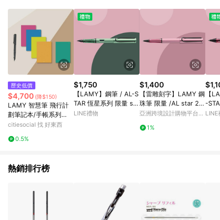
Android v4.6.0 / iOS v4.1.5 以上才具贈點資格。 7. 點數將於出
貨後 45 天後發送。 8. 群眾募資商品，禮物卡，開館保證金，補
運費，攤位費等不具贈點資格。 9. LINE 購物站上之商品規格、
顏色、價位、贈品如與 Pinkoi 商品資訊頁及購物車不符，以
Pinkoi 購物商品資訊頁及購物車標示為準。 10. 點數紅包使用規
則請以點數紅包活動說明為準。 11. 若於 LINE 購物前往 Pinkoi
頁面後才首次下載 Pinkoi APP 並完成訂單，不符合導購資格；承
上，首次下載 Pinkoi APP 後，需透過 LINE 購物前往 Pinkoi 頁
面，方享導購資格。
$1,750
$1,400
$1,
歷史低價
【LAMY】鋼筆 / AL-S
【雷雕刻字】LAMY 鋼
【LA
$4,700
(降$150)
TAR 恆星系列 限量 sa
珠筆 限量 /AL star 20
-ST
LAMY 智慧筆 飛行計
ge - 秋日綠色 - 官方
24 -秋日紅
aut
LINE禮物
亞洲跨境設計購物平台
LIN
劃筆記本/手帳系列
直營旗艦館
- 
Pinkoi
【買就送會議紀錄】
citiesocial 找 好東西
1%
(淘氣粉，空白)x(琉璃
0.5%
綠，週)
熱銷排行榜