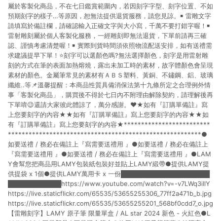
屬於客製化商品，不在七日鑑賞範圍內，若因刻字字型、刻字位置、不如
預期刻字的樣子…等原因，恕無法提供退貨服務，請您見諒。￭ 雷雕文字
請填寫於備註欄，請確認輸入正確文字與大小寫，千萬不要打錯字喔！￭
雷射雕刻屬於個人客製化服務，一經雕刻即無法退貨，下單前請再三確
認、謹慎考慮清楚喔！￭ 實際到貨時間須依照物流配送安排，如有送禮需
求建議提早下單！⭐刻字可以選顏色嗎?無法選擇顏色，刻字是用雷射雕
刻的方式在筆的表面加熱熔燒，露出未加工時的素材，故字體顏色會呈現
素材的顏色。金屬筆常見的素材有ＡＢＳ塑料、黃銅、不鏽鋼、鋁、玻璃
纖維..等📌溫馨提醒：本商品性質具備消保法第十九條所定之合理例外情
事「客製化商品」，購買後不得於七日內不附理由解除契約，請理解後再
下單唷😉還請大家彼此體諒了，萬分感謝。❤️★如有『訂購單備註』寫
上您要刻字的內容★★如有『訂購單備註』寫上您要刻字的內容★★如
有『訂購單備註』寫上您要刻字的內容★*************************
********************************************************●
如要送禮 / 務必在備註上『寫需要送禮用 』●如要送禮 / 務必在備註上
『寫需要送禮用 』●如要送禮 / 務必在備註上『寫需要送禮用 』●LAM
Y會幫您把商品用LAMY包裝紙包裝好並貼上LAMY緞帶●提供LAMY提
供提袋 x 1個●提供LAMY萬用卡 x 一份████████████████████
████████████https://www.youtube.com/watch?v=-v7LWq3iIlY
https://live.staticflickr.com/65535/53655255306_77ff2a471b_b.jpg
https://live.staticflickr.com/65535/53655255201_568bf0cdd7_o.jpg
【雷雕刻字】LAMY 原子筆 限量單盒 / AL star 2024 新色 - 火紅色●L