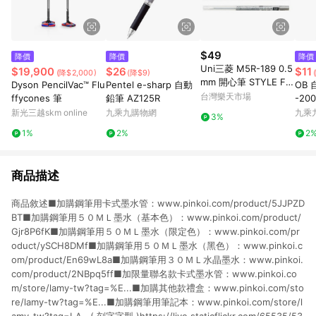
$49
降價
降價
降價
Uni三菱 M5R-189 0.5
$19,900
$26
$11
(降$2,000)
(降$9)
mm 開心筆 STYLE FIT
Dyson PencilVac™ Flu
Pentel e-sharp 自動
OB 
自動鉛筆筆芯 自動筆芯
台灣樂天市場
ffycones 筆
鉛筆 AZ125R
-20
開心筆用筆芯【APP滿
新光三越skm online
九乘九購物網
九乘
3%
額下單10%點數(單一帳
1%
2%
2
號最高1500點)】8/31
止
商品描述
商品敘述■加購鋼筆用卡式墨水管：www.pinkoi.com/product/5JJPZD
BT■加購鋼筆用５０ＭＬ墨水（基本色）：www.pinkoi.com/product/
Gjr8P6fK■加購鋼筆用５０ＭＬ墨水（限定色）：www.pinkoi.com/pr
oduct/ySCH8DMf■加購鋼筆用５０ＭＬ墨水（黑色）：www.pinkoi.c
om/product/En69wL8a■加購鋼筆用３０ＭＬ水晶墨水：www.pinkoi.
com/product/2NBpq5ff■加限量聯名款卡式墨水管：www.pinkoi.co
m/store/lamy-tw?tag=%E...■加購其他款禮盒：www.pinkoi.com/sto
re/lamy-tw?tag=%E...■加購鋼筆用筆記本：www.pinkoi.com/store/l