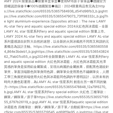
AMY 2024 限量新品●限量單盒筆盒●使用M16原子筆筆蕊●德國官方
授權認證保修卡●100%德國製造●備註 : 2024限量商品售完為主http
s://live.staticflickr.com/65535/53657584936_d541d96fb3_b.jpghtt
ps://live.staticflickr.com/65535/53655479073_73ff98332c_b.jpgTh
e light aluminium-experience.Opposites attract：The new LAMY
AL-star fiery and aquatic special edition 2024火紅色與冰霜藍－全新
LAMY AL star 恆星系列fiery and aquatic special edition 限量上市。
LAMY 2024 AL-star fiery and aquatic special edition LAMY AL-star
系列靈感源自於對大自然的迷戀，以全新的火與冰截然不同而又和諧的元
素概念為設計主軸。https://live.staticflickr.com/65535/5365560558
4_864e3bdeb1_b.jpghttps://live.staticflickr.com/65535/536543824
62_7fab07cd55_o.jpg2024年全新限量的 LAMY AL star 恆星系列fiery
and aquatic special edition 火紅色與冰霜藍，火紅色與冰霜藍其光澤
質感的筆身是採用鋁金屬製成，呈現出絢麗的金屬效果，搭配黑色迴紋針
筆夾，筆蓋頂端顏色與筆身同色調，鋼筆筆尖使用黑色不鏽鋼筆尖，人體
工學三角握把前端使用火紅色與冰霜藍同色調的半透明設計，以所未有的
時尚大膽色彩運用，為LAMY AL star 恆星系列 創造出另一種不同的魅
力~https://live.staticflickr.com/65535/53655478848_12a79f6270_
b.jpgLAMY AL star 恆星系列fiery special edition 火紅色 三種筆款：
鋼筆／鋼珠筆／原子筆https://live.staticflickr.com/65535/536557195
55_6797b26119_o.jpgLAMY AL star 恆星系列aquatic special edition
冰霜藍色 四種筆款：鋼筆／鋼珠筆／原子筆／自動鉛筆https://live.stati
cflickr.com/65535/53655719545_ed69ff9e95_o.jpghttps://live.stat