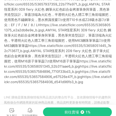
icflickr.com/65535/53657937359_22b77fe971_b.jpgLAMYAL STAR
恆星系列 0D9 fiery 火紅色 鋼筆火紅色鋁合金烤漆筆身與筆蓋，黑色筆
夾造型設計，筆蓋頂端為火紅色，半透明火紅色人體工學三角前端握把，
使用黑色不鏽鋼筆尖，墨水辨識視窗\t使用T10卡水或Z28吸水器\t筆
尖：EF / F / M / Ｂ/ LHhttps://live.staticflickr.com/65535/5365805
1375_e2a2db8e9e_b.jpgLAMYAL STAR恆星系列 3D9 fiery 火紅色 鋼
珠筆火紅色鋁合金烤漆筆身與筆蓋，黑色筆夾造型設計，筆蓋頂端為火紅
色，半透明火紅色人體工學三角前端握把，使用M63鋼珠筆筆蕊\t使用
M63鋼珠筆筆蕊https://live.staticflickr.com/65535/53658051445_7e
2c713677_b.jpgLAMYAL STAR恆星系列 2D9 fiery 火紅色 原子筆火紅
色鋁合金烤漆筆身，黑色筆夾造型設計，半透明火紅色人體工學三角前端
握把，使用M16原子筆筆蕊\t使用M16原子筆筆蕊https://live.staticflic
kr.com/65535/53658051345_52b311aae6_b.jpghttps://live.staticflic
kr.com/65535/53657584896_7710f33bd3_b.jpghttps://live.staticfli
ckr.com/65535/53657584906_e67526e47f_b.jpghttps://live.staticfl
ickr.com/65535/53657584936_d541d96fb3_b.jpg
LINE 購物是匯集購物情報與商品資訊的整合性平台，並依購物情報中的趨勢與
風格做合作網路商家的延伸商品推薦，商品資料更新會有時間差，請務必點擊
商品至各合作網路商家，確認現售價與購物條件，一切資訊以合作廠商網頁為
前往賣場
1%
準。
加入筆記
設定到價通知