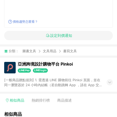
價格趨勢怎麼看？
設定到價通知
分類：
圖書文具
文具用品
書寫文具
亞洲跨境設計購物平台 Pinkoi
[一般商品贈點規則] 1. 需透過 LINE 購物前往 Pinkoi 頁面，並在
同一瀏覽器於 24 小時內結帳（若自動跳轉 App ，請在 App 交
易），才具點數回饋資格。 2. 點數回饋計算將扣除訂單金額中的
運費與金流手續費與手動輸入之優惠碼折扣。 3. LINE 購物點數
回饋訂單不得享有 Pinkoi 站方優惠，例如首購優惠，P coins，
相似商品
熱銷排行榜
商品描述
全站(不包含手動輸入之優惠碼)。 4. 透過 LINE 購物連結到
Pinkoi 以外之網站購買之商品不具贈點資格。 5. 取消訂單或退貨
相似商品
行為，不具贈點資格，部分退款不在此限。 6. APP 請更新至