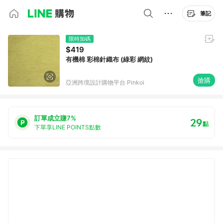
筆記
限時加碼
$419
有機棉 彩棉針織布 (綠彩 網紋)
搶購
亞洲跨境設計購物平台 Pinkoi
訂單成立賺7%
29
點
下單享LINE POINTS點數