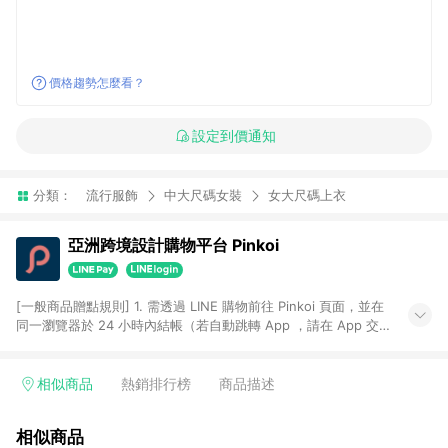
價格趨勢怎麼看？
設定到價通知
分類：
流行服飾
中大尺碼女裝
女大尺碼上衣
亞洲跨境設計購物平台 Pinkoi
[一般商品贈點規則] 1. 需透過 LINE 購物前往 Pinkoi 頁面，並在
同一瀏覽器於 24 小時內結帳（若自動跳轉 App ，請在 App 交
易），才具點數回饋資格。 2. 點數回饋計算將扣除訂單金額中的
運費與金流手續費與手動輸入之優惠碼折扣。 3. LINE 購物點數
回饋訂單不得享有 Pinkoi 站方優惠，例如首購優惠，P coins，
相似商品
熱銷排行榜
商品描述
全站(不包含手動輸入之優惠碼)。 4. 透過 LINE 購物連結到
Pinkoi 以外之網站購買之商品不具贈點資格。 5. 取消訂單或退貨
相似商品
行為，不具贈點資格，部分退款不在此限。 6. APP 請更新至