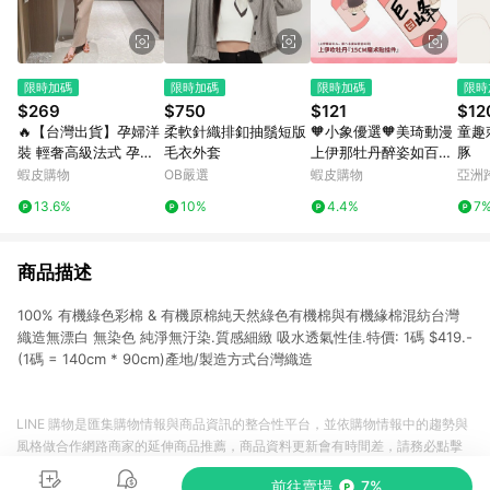
限時加碼
限時加碼
限時加碼
限時
$269
$750
$121
$12
🔥【台灣出貨】孕婦洋
柔軟針織排釦抽鬚短版
🧡小象優選🧡美琦動漫
童趣
裝 輕奢高級法式 孕婦
毛衣外套
上伊那牡丹醉姿如百合
豚
連衣裙 夏季新款 氣質
15CM棉花娃娃可愛酒
蝦皮購物
OB嚴選
蝦皮購物
亞洲
修身 潮媽遮肉 精緻針
瓶挂件醉姿百合男女禮
Pinko
13.6%
10%
4.4%
7
織長裙 修身孕婦長裙
物
無袖薄款裙
商品描述
100% 有機綠色彩棉 & 有機原棉純天然綠色有機棉與有機緣棉混紡台灣
織造無漂白 無染色 純淨無汙染.質感細緻 吸水透氣性佳.特價: 1碼 $419.-
(1碼 = 140cm * 90cm)產地/製造方式台灣織造
LINE 購物是匯集購物情報與商品資訊的整合性平台，並依購物情報中的趨勢與
風格做合作網路商家的延伸商品推薦，商品資料更新會有時間差，請務必點擊
商品至各合作網路商家，確認現售價與購物條件，一切資訊以合作廠商網頁為
前往賣場
7%
準。