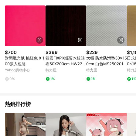
Android v4.6.0 / iOS v4.1.5 以上才具贈點資格。 7. 點數將於出
貨後 45 天後發送。 8. 群眾募資商品，禮物卡，開館保證金，補
運費，攤位費等不具贈點資格。 9. LINE 購物站上之商品規格、
顏色、價位、贈品如與 Pinkoi 商品資訊頁及購物車不符，以
Pinkoi 購物商品資訊頁及購物車標示為準。 10. 點數紅包使用規
則請以點數紅包活動說明為準。 11. 若於 LINE 購物前往 Pinkoi
頁面後才首次下載 Pinkoi APP 並完成訂單，不符合導購資格；承
上，首次下載 Pinkoi APP 後，需透過 LINE 購物前往 Pinkoi 頁
面，方享導購資格。
$700
$399
$229
$1,
對開蠟光紙 桃紅色 X 1
韓國FIXPIX優質木紋貼
大穩 防水防滑墊30x15
日式
00張入包裝
布50X200cm HW2217
0cm 白色MS250201
0x1
2
Yahoo購物中心
特力屋
特力屋
特力
0%
1%
1%
1
熱銷排行榜