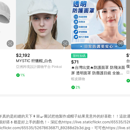
$2,192
$
限時加碼
MYSTIC 狩獵帽_白色
台
$71
復
亞洲跨境設計購物平台 Pinkoi
🔥台灣出貨🔥防護面罩 防飛沫面
例
亞
屏 透明面罩 防塵護目鏡 全臉防
1%
護罩 防霧面罩 工業防護面罩 防
蝦皮購物
油煙防護面罩
2%
年真的是絎縫的天下👩🏼‍🍳嘗試把他製作成帽子結果竟意外的好喜歡！！這
搭🌷都是好上手的顏色！- 深紅色https://live.staticflickr.com/65535/526
taticflickr.com/65535/52678636871_89288d2b3d.jpg - 可可色https://live.st