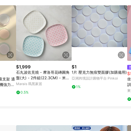
載 Pinkoi APP 後，需透過 LINE 購物前往 Pinkoi 頁面，方享導購資格
$1,999
$1
石丸波佐見燒 - 摩洛哥花磚圓角
1片 壓克力無痕雙面膠(加購備用)
$
盤(大) - 2件組(22.3CM) - 米白
亞洲跨境設計購物平台 Pinkoi
吸支架 適
坐
+粉紅
Marais 瑪黑家居
手機強力吸
訓
1%
墊
東
0.5%