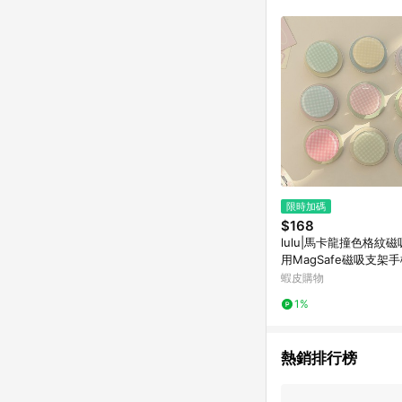
符合導購資格；承上，首次下
限時加碼
$168
lulu|馬卡龍撞色格紋磁
用MagSafe磁吸支架
附
蝦皮購物
1%
熱銷排行榜