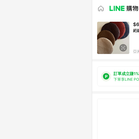
$
絎
亞洲
訂單成立賺1%
下單享LINE P