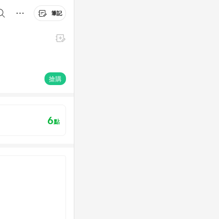
筆記
搶購
6
點