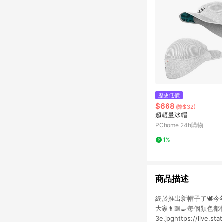
歷史低價
$668
(降$32)
超輕量冰帽
PChome 24h購物
1%
商品描述
終於推出新帽子了🕊今
大家👩🏼‍🍳每個顏色都很好
3e.jpghttps://live.s