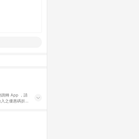
動跳轉 App ，請
輸入之優惠碼折
手動輸入之優惠
行為，不具贈點資
數將於出貨後 45 天
站上之商品規格、
 10. 點數紅包
PP 並完成訂單，不