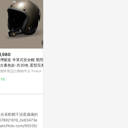
1,980
$1,980
降價
灣製造 半罩式安全帽 黑閃銀
台灣製造 半
$299
(降$291)
古素色款-共30色 蛋型完美比
復古素色款-共
度假風編織鐘型帽-卡【KT2734
例
洲跨境設計購物平台 Pinkoi
亞洲跨境設計購物
4】
IN' SHOP
1%
1%
3%
款適合喜歡帽子澎度滿滿的
78921619_2e83473e
aticflickr.com/65535/