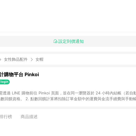
設定到價通知
女性飾品配件
女帽
購物平台 Pinkoi
 需透過 LINE 購物前往 Pinkoi 頁面，並在同一瀏覽器於 24 小時內結帳（若自
具點數回饋資格。 2. 點數回饋計算將扣除訂單金額中的運費與金流手續費與手動
點數回饋訂單不得享有 Pinkoi 站方優惠，例如首購優惠，P coins，全站(不包含
E 購物連結到 Pinkoi 以外之網站購買之商品不具贈點資格。 5. 取消訂單或退貨
APP 請更新至Android v4.6.0 / iOS v4.1.5 以上才具贈點資格。 7. 點
排行榜
商品描述
資商品，禮物卡，開館保證金，補運費，攤位費等不具贈點資格。 9. LINE 購物
inkoi 商品資訊頁及購物車不符，以 Pinkoi 購物商品資訊頁及購物車標示為準。
明為準。 11. 若於 LINE 購物前往 Pinkoi 頁面後才首次下載 Pinkoi A