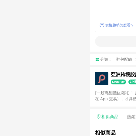
價格趨勢怎麼看？
分類：
鞋包配飾
亞洲跨境設計
[一般商品贈點規則] 1.
在 App 交易），才
扣。 3. LINE 購物
碼)。 4. 透過 LIN
格，部分退款不在此限。 6. 
相似商品
熱銷
後發送。 8. 群眾募
顏色、價位、贈品如與 P
相似商品
使用規則請以點數紅包活動說