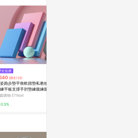
。
$1,421
$80
歷史低價
手造皮革MagSafe客製化真皮革
嬌點圓貼 | 
540
(降$135)
防摔手機殼磁吸支架
乳貼
姿跑步墊平衡軟踏墊私教核心
亞洲跨境設計購物平台 Pinkoi
亞洲跨境設計購物
練平板支撐手肘墊練腹練腿坐
森購物 ETMall
1%
1%
0.5%