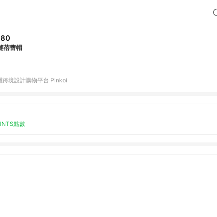
680
縫蓓蕾帽
跨境設計購物平台 Pinkoi
OINTS點數