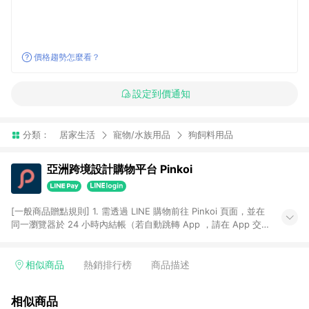
價格趨勢怎麼看？
設定到價通知
分類：
居家生活
寵物/水族用品
狗飼料用品
亞洲跨境設計購物平台 Pinkoi
[一般商品贈點規則] 1. 需透過 LINE 購物前往 Pinkoi 頁面，並在
同一瀏覽器於 24 小時內結帳（若自動跳轉 App ，請在 App 交
易），才具點數回饋資格。 2. 點數回饋計算將扣除訂單金額中的
運費與金流手續費與手動輸入之優惠碼折扣。 3. LINE 購物點數
回饋訂單不得享有 Pinkoi 站方優惠，例如首購優惠，P coins，
相似商品
熱銷排行榜
商品描述
全站(不包含手動輸入之優惠碼)。 4. 透過 LINE 購物連結到
Pinkoi 以外之網站購買之商品不具贈點資格。 5. 取消訂單或退貨
相似商品
行為，不具贈點資格，部分退款不在此限。 6. APP 請更新至