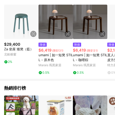
Android v4.6.0 / iOS v4.1.5 以上才具贈點資格。 7. 點數將於出
貨後 45 天後發送。 8. 群眾募資商品，禮物卡，開館保證金，補
運費，攤位費等不具贈點資格。 9. LINE 購物站上之商品規格、
顏色、價位、贈品如與 Pinkoi 商品資訊頁及購物車不符，以
Pinkoi 購物商品資訊頁及購物車標示為準。 10. 點數紅包使用規
則請以點數紅包活動說明為準。 11. 若於 LINE 購物前往 Pinkoi
頁面後才首次下載 Pinkoi APP 並完成訂單，不符合導購資格；承
上，首次下載 Pinkoi APP 後，需透過 LINE 購物前往 Pinkoi 頁
面，方享導購資格。
$29,400
降價
降價
降價
Za 坐座 矮凳（藍）
$6,419
$6,419
$2,
(降$131)
(降$131)
北歐櫥窗
umami | 如一短凳 STIL
umami | 如一短凳 STIL
直人
L - 原木色
L - 咖哩棕
皮方
2%
Marais 瑪黑家居
Marais 瑪黑家居
特力
0.5%
0.5%
0
熱銷排行榜