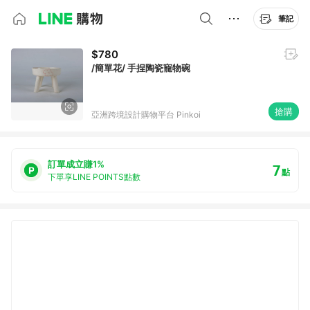
筆記
$780
/簡單花/ 手捏陶瓷寵物碗
搶購
亞洲跨境設計購物平台 Pinkoi
訂單成立賺1%
7
點
下單享LINE POINTS點數