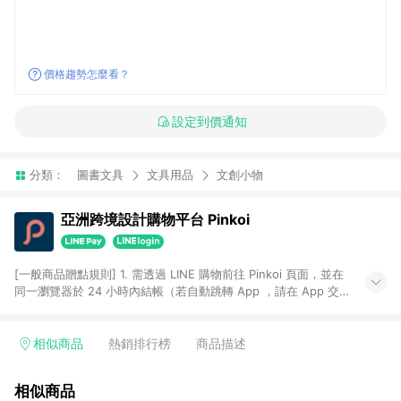
價格趨勢怎麼看？
設定到價通知
分類：
圖書文具
文具用品
文創小物
亞洲跨境設計購物平台 Pinkoi
[一般商品贈點規則] 1. 需透過 LINE 購物前往 Pinkoi 頁面，並在
同一瀏覽器於 24 小時內結帳（若自動跳轉 App ，請在 App 交
易），才具點數回饋資格。 2. 點數回饋計算將扣除訂單金額中的
運費與金流手續費與手動輸入之優惠碼折扣。 3. LINE 購物點數
回饋訂單不得享有 Pinkoi 站方優惠，例如首購優惠，P coins，
相似商品
熱銷排行榜
商品描述
全站(不包含手動輸入之優惠碼)。 4. 透過 LINE 購物連結到
Pinkoi 以外之網站購買之商品不具贈點資格。 5. 取消訂單或退貨
相似商品
行為，不具贈點資格，部分退款不在此限。 6. APP 請更新至