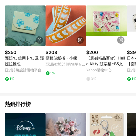
Android v4.6.0 / iOS v4.1.5 以上才具贈點資格。 7. 點數將於出
貨後 45 天後發送。 8. 群眾募資商品，禮物卡，開館保證金，補
運費，攤位費等不具贈點資格。 9. LINE 購物站上之商品規格、
顏色、價位、贈品如與 Pinkoi 商品資訊頁及購物車不符，以
Pinkoi 購物商品資訊頁及購物車標示為準。 10. 點數紅包使用規
則請以點數紅包活動說明為準。 11. 若於 LINE 購物前往 Pinkoi
頁面後才首次下載 Pinkoi APP 並完成訂單，不符合導購資格；承
上，首次下載 Pinkoi APP 後，需透過 LINE 購物前往 Pinkoi 頁
面，方享導購資格。
$250
$208
$200
$39
護照包 信用卡包 及 護
標籤貼紙捲・小熊
【震撼精品百貨】Hell
日本
照拉鍊包
o Kitty 凱蒂貓~B5文件
【面
亞洲跨境設計購物平台
袋~英文【共1款】
釦可
Pinkoi
亞洲跨境設計購物平台
Yahoo購物中心
亞洲
1%
紙套
Pinkoi
Pinko
1%
0%
1
熱銷排行榜