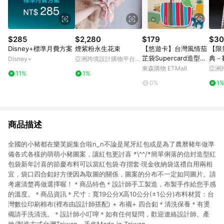
$285
$2,280
$179
$30
Disney+標準月費方案
煙紫粉永生花束
【悠遊卡】台灣風情茄
【限
芷袋Supercard造型悠
典－
Disney+
亞洲跨境設計購物平台
遊卡-台灣(裁型)-受託
Pinkoi
東森購物 ETMall
亞洲
11%
1%
代銷
Pinko
0%
1
商品描述
全國的小豬都在樂芙妮集合啦n_n不論是尾牙紅包或是為了農曆豬年做準
備各式各樣的萌萌小豬圖案，讓紅包更討喜 *\^^/*簡單俐落的信封造型紅
包袋新年討喜的節慶布料可以當紅包袋‧存摺套‧現金收納袋送禮自用兩相
宜，袋口四合釦好方便因為取圖的關係，圖案的分布不一定如同圖片。請
考慮清楚再做選擇喔！＊商品特色＊設計師手工製造，布製手作給您手感
的溫度。＊商品資訊＊尺寸：寬19公分X高10公分(±1公分)布料材質：台
灣數位印刷棉布(裡布由設計師搭配) + 布襯+ 四合釦＊清洗保養＊有燙
襯請手洗清洗。＊設計師小叮嚀＊如有任何疑問，歡迎連絡設計師。產