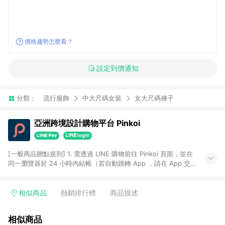
價格趨勢怎麼看？
設定到價通知
分類：
流行服飾
中大尺碼女裝
女大尺碼褲子
亞洲跨境設計購物平台 Pinkoi
[一般商品贈點規則] 1. 需透過 LINE 購物前往 Pinkoi 頁面，並在
同一瀏覽器於 24 小時內結帳（若自動跳轉 App ，請在 App 交
易），才具點數回饋資格。 2. 點數回饋計算將扣除訂單金額中的
運費與金流手續費與手動輸入之優惠碼折扣。 3. LINE 購物點數
回饋訂單不得享有 Pinkoi 站方優惠，例如首購優惠，P coins，
相似商品
熱銷排行榜
商品描述
全站(不包含手動輸入之優惠碼)。 4. 透過 LINE 購物連結到
Pinkoi 以外之網站購買之商品不具贈點資格。 5. 取消訂單或退貨
相似商品
行為，不具贈點資格，部分退款不在此限。 6. APP 請更新至