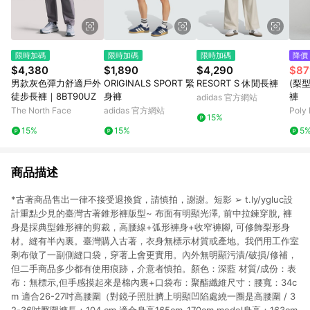
限時加碼
限時加碼
限時加碼
降價
$4,380
$1,890
$4,290
$87
男款灰色彈力舒適戶外
ORIGINALS SPORT 緊
RESORT S 休閒長褲
(梨
徒步長褲｜8BT90UZ
身褲
褲
adidas 官方網站
The North Face
adidas 官方網站
Poly 
15%
15%
15%
5
商品描述
*古著商品售出一律不接受退換貨，請慎拍，謝謝。短影 ➢ t.ly/ygluc設
計重點少見的臺灣古著錐形褲版型~ 布面有明顯光澤, 前中拉鍊穿脫, 褲
身是採典型錐形褲的剪裁，高腰線+弧形褲身+收窄褲腳, 可修飾梨形身
材。縫有半內裏。臺灣購入古著，衣身無標示材質或產地。我們用工作室
剩布做了一副側縫口袋，穿著上會更實用。內外無明顯污漬/破損/修補，
但二手商品多少都有使用痕跡，介意者慎拍。顏色：深藍 材質/成份：表
布：無標示,但手感摸起來是棉內裏+口袋布：聚酯纖維尺寸：腰寬：34c
m 適合26-27吋高腰圍（對鏡子照肚臍上明顯凹陷處繞一圈是高腰圍 / 3