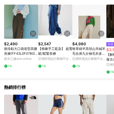
Android v4.6.0 / iOS v4.1.5 以上才具贈點資格。 7. 點數將於出
貨後 45 天後發送。 8. 群眾募資商品，禮物卡，開館保證金，補
運費，攤位費等不具贈點資格。 9. LINE 購物站上之商品規格、
顏色、價位、贈品如與 Pinkoi 商品資訊頁及購物車不符，以
Pinkoi 購物商品資訊頁及購物車標示為準。 10. 點數紅包使用規
則請以點數紅包活動說明為準。 11. 若於 LINE 購物前往 Pinkoi
頁面後才首次下載 Pinkoi APP 並完成訂單，不符合導購資格；承
上，首次下載 Pinkoi APP 後，需透過 LINE 購物前往 Pinkoi 頁
面，方享導購資格。
$2,490
$2,547
$4,980
降價
側排釦大口袋造型高腰
【棉麻手工藍染】 超寬
牧草綠半高領山羊絨羊
$3,
長褲(FF43L0F0780) -
鬆/鬆緊長褲
毛合身九分袖毛衣多色
【解
ehka sopo
訂做
新光三越skm online
亞洲跨境設計購物平台
亞洲跨境設計購物平台
復古
Pinkoi
Pinkoi
亞洲
1%
1%
1%
Pinko
1
熱銷排行榜