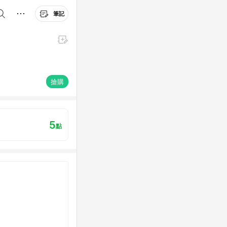
筆記
搶購
5
點