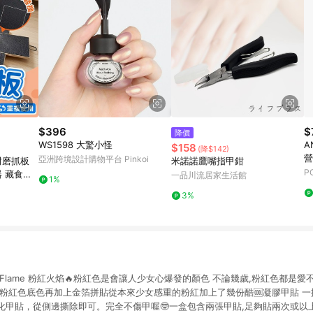
$396
$
降價
WS1598 大驚小怪
A
$158
(降$142)
營
亞洲跨境設計購物平台 Pinkoi
 耐磨抓板
米諾諾鷹嘴指甲鉗
P
器 藏食互
一品川流居家生活館
1%
狗抓板 指
3%
Pink Flame 粉紅火焰🔥粉紅色是會讓人少女心爆發的顏色 不論幾歲,粉紅色都是
粉紅色底色再加上金箔拼貼從本來少女感重的粉紅加上了幾份酷🆒凝膠甲貼 一
化甲貼，從側邊撕除即可。完全不傷甲喔🤓一盒包含兩張甲貼,足夠貼兩次或以