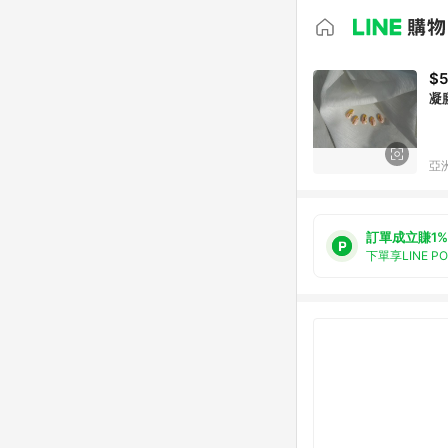
$5
凝
亞洲
訂單成立賺1%
下單享LINE P