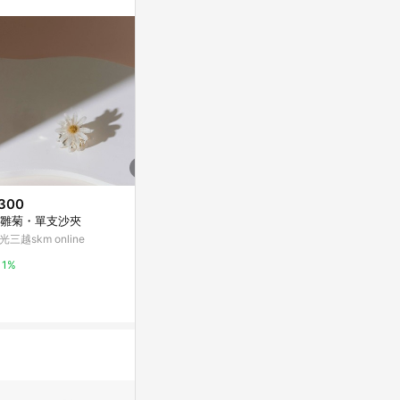
。
300
$588
$246
雛菊・單支沙夾
【閃靈鑽原石】 - SHD097
房思琪的初戀樂
光三越skm online
亞洲跨境設計購物平台 Pinkoi
Yahoo購物中
1%
1%
0%