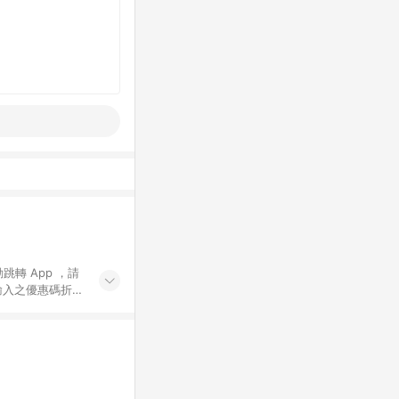
動跳轉 App ，請
輸入之優惠碼折
手動輸入之優惠
行為，不具贈點資
數將於出貨後 45 天
站上之商品規格、
 10. 點數紅包
PP 並完成訂單，不