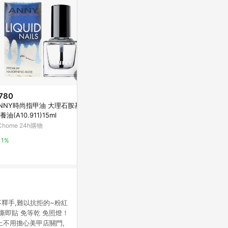
780
$199
降價
NNY時尚指甲油 大理石胺基酸
零基礎也OK
$555
(降$75)
養油(A10.911)15ml
甲術[二手書_
進口Vaseline美甲乳液(200ml)*
Chome 24h購物
Yahoo購物中
3
東森購物 ETMall
1%
0%
0.5%
愛不釋手,難以抗拒的~粉紅
撕即貼 免等乾 免照燈！
上不用擔心美甲店關門,