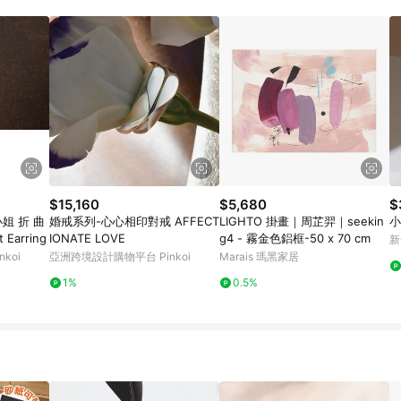
載 Pinkoi APP 後，需透過 LINE 購物前往 Pinkoi 頁面，方享導購資格
$15,160
$5,680
$
子小姐 折 曲
婚戒系列-心心相印對戒 AFFECT
LIGHTO 掛畫｜周芷羿｜seekin
小
Earring
IONATE LOVE
g4 - 霧金色鋁框-50 x 70 cm
新
koi
亞洲跨境設計購物平台 Pinkoi
Marais 瑪黑家居
1%
0.5%