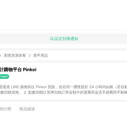
設定到價通知
美體清潔保養
美甲用品
購物平台 Pinkoi
 需透過 LINE 購物前往 Pinkoi 頁面，並在同一瀏覽器於 24 小時內結帳（若自
具點數回饋資格。 2. 點數回饋計算將扣除訂單金額中的運費與金流手續費與手動
點數回饋訂單不得享有 Pinkoi 站方優惠，例如首購優惠，P coins，全站(不包含
E 購物連結到 Pinkoi 以外之網站購買之商品不具贈點資格。 5. 取消訂單或退貨
APP 請更新至Android v4.6.0 / iOS v4.1.5 以上才具贈點資格。 7. 點
排行榜
商品描述
資商品，禮物卡，開館保證金，補運費，攤位費等不具贈點資格。 9. LINE 購物
inkoi 商品資訊頁及購物車不符，以 Pinkoi 購物商品資訊頁及購物車標示為準。
明為準。 11. 若於 LINE 購物前往 Pinkoi 頁面後才首次下載 Pinkoi A