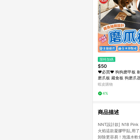
限時加碼
$50
❤️必買❤️ 狗狗磨甲板
磨爪板 藏食板 狗磨爪
動磨甲板 寵物指甲板 
蝦皮購物
甲護理用品 美容用品
4%
商品描述
NNT設計款] N18 
火焰這款凝膠甲貼,用了
卸除更容易！泡溫水軟