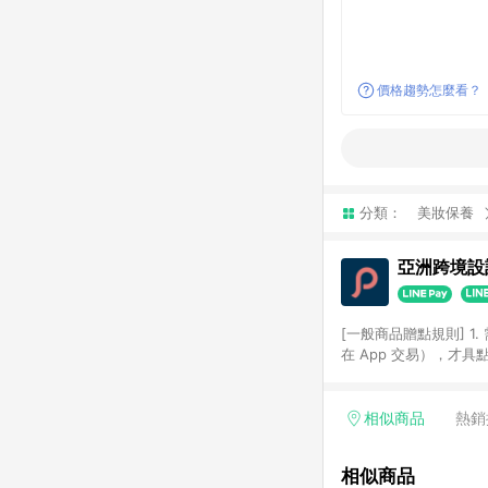
價格趨勢怎麼看？
分類：
美妝保養
亞洲跨境設計
[一般商品贈點規則] 1.
在 App 交易），才
扣。 3. LINE 購物
碼)。 4. 透過 LIN
格，部分退款不在此限。 6. 
相似商品
熱銷
後發送。 8. 群眾募
顏色、價位、贈品如與 P
相似商品
使用規則請以點數紅包活動說