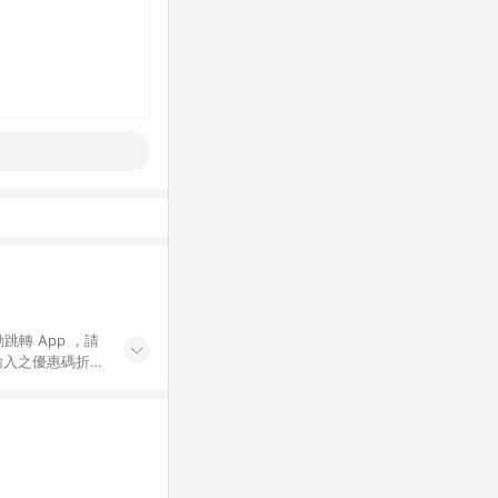
動跳轉 App ，請
輸入之優惠碼折
手動輸入之優惠
行為，不具贈點資
數將於出貨後 45 天
站上之商品規格、
 10. 點數紅包
PP 並完成訂單，不