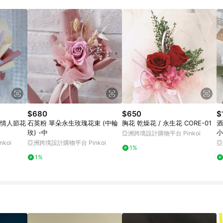
載 Pinkoi APP 後，需透過 LINE 購物前往 Pinkoi 頁面，方享導購資格
$680
$650
$
/情人節花
石英粉 單朵永生玫瑰花束 (中輪
胸花 乾燥花 / 永生花 CORE-01
酒
玫) -中
小
亞洲跨境設計購物平台 Pinkoi
koi
亞洲跨境設計購物平台 Pinkoi
亞
1%
1%