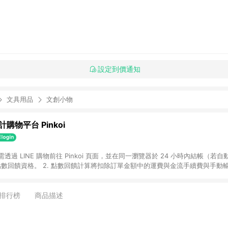
設定到價通知
文具用品
文創小物
購物平台 Pinkoi
 需透過 LINE 購物前往 Pinkoi 頁面，並在同一瀏覽器於 24 小時內結帳（若自
具點數回饋資格。 2. 點數回饋計算將扣除訂單金額中的運費與金流手續費與手動
點數回饋訂單不得享有 Pinkoi 站方優惠，例如首購優惠，P coins，全站(不包含
E 購物連結到 Pinkoi 以外之網站購買之商品不具贈點資格。 5. 取消訂單或退貨
APP 請更新至Android v4.6.0 / iOS v4.1.5 以上才具贈點資格。 7. 點
排行榜
商品描述
資商品，禮物卡，開館保證金，補運費，攤位費等不具贈點資格。 9. LINE 購物
inkoi 商品資訊頁及購物車不符，以 Pinkoi 購物商品資訊頁及購物車標示為準。
明為準。 11. 若於 LINE 購物前往 Pinkoi 頁面後才首次下載 Pinkoi A