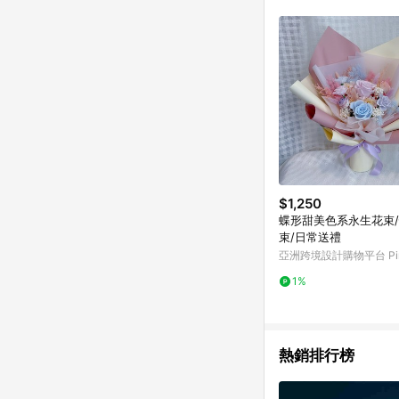
符合導購資格；承上，首次下
$1,250
蝶形甜美色系永生花束
束/日常送禮
亞洲跨境設計購物平台 Pin
1%
熱銷排行榜