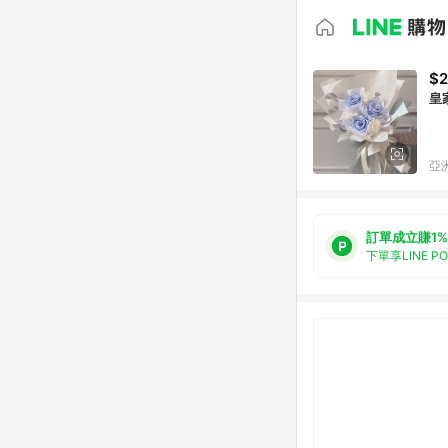
$2
皇
亞洲
訂單成立賺1%
下單享LINE P