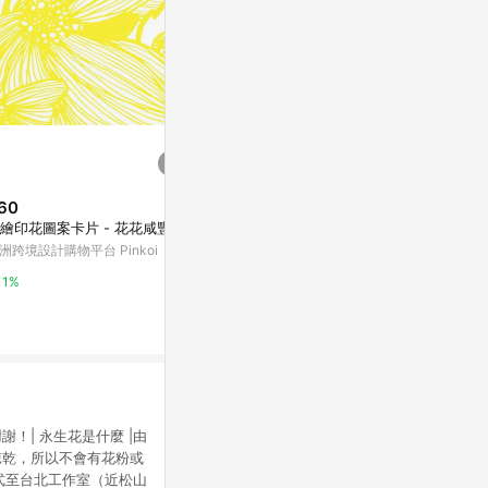
60
$2,000
$199
繪印花圖案卡片 - 花花咸豐草
氣球花束抽鈔票款(鬱金香花束)_
索拉康乃馨單
畢業禮/母親節禮物/生日禮/
洲跨境設計購物平台 Pinkoi
亞洲跨境設計購物
亞洲跨境設計購物平台 Pinkoi
1%
1%
1%
！| 永生花是什麼 |由
晾乾，所以不會有花粉或
式至台北工作室（近松山