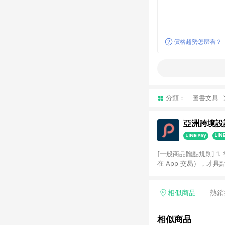
價格趨勢怎麼看？
分類：
圖書文具
亞洲跨境設計
[一般商品贈點規則] 1.
在 App 交易），才
扣。 3. LINE 購物
碼)。 4. 透過 LIN
格，部分退款不在此限。 6. 
相似商品
熱銷
後發送。 8. 群眾募
顏色、價位、贈品如與 P
相似商品
使用規則請以點數紅包活動說