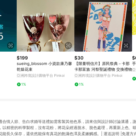
$199
$30
$
sueing_blossom 小資款康乃馨
【限量明信片】原民祭典－卡那
手
乾燥花束
卡那富族 河祭聖誕禮物 交換禮物
亞
亞洲跨境設計購物平台 Pinkoi
亞洲跨境設計購物平台 Pinkoi
1%
1%
適合情人節、告白求婚等送禮如需客製其他色系，請來信與設計師討論溝通，謝謝
，以精密的科學製程，沒有花粉，將花朵經過脫水、脫色處理，再重新上色、
花能長久保存，還依然能保有真花的飽滿色澤及柔嫰觸感。| 運送說明 |免運方