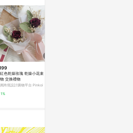
。
199
$700
$5,580
紅色乾燥玫瑰 乾燥小花束 婚禮
【Flora Flower】單支永生玫瑰-
【CNFlower
物 交換禮物
裸色
t 粉紅玫瑰兔
小)
洲跨境設計購物平台 Pinkoi
LINE禮物
CNFlower - 
1%