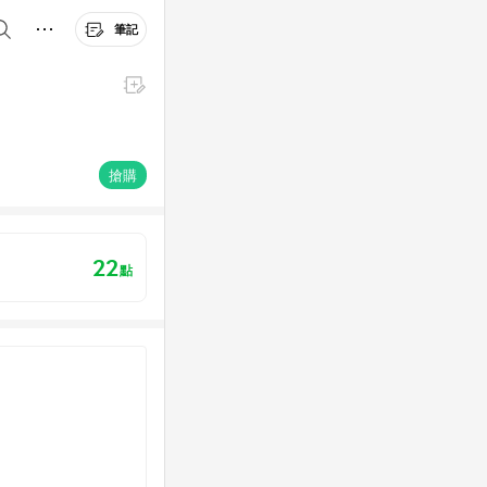
筆記
搶購
22
點