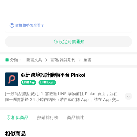
價格趨勢怎麼看？
設定到價通知
分類：
圖書文具
書籍/雜誌期刊
童書
亞洲跨境設計購物平台 Pinkoi
[一般商品贈點規則] 1. 需透過 LINE 購物前往 Pinkoi 頁面，並在
同一瀏覽器於 24 小時內結帳（若自動跳轉 App ，請在 App 交
易），才具點數回饋資格。 2. 點數回饋計算將扣除訂單金額中的
運費與金流手續費與手動輸入之優惠碼折扣。 3. LINE 購物點數
回饋訂單不得享有 Pinkoi 站方優惠，例如首購優惠，P coins，
相似商品
熱銷排行榜
商品描述
全站(不包含手動輸入之優惠碼)。 4. 透過 LINE 購物連結到
Pinkoi 以外之網站購買之商品不具贈點資格。 5. 取消訂單或退貨
相似商品
行為，不具贈點資格，部分退款不在此限。 6. APP 請更新至