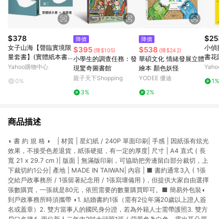
$378
$25
降價
降價
女子山海【聲臨實境限
小偵
$395
$538
(降$105)
(降$242)
量套書】(實體紙本書
書花
小學生的調查任務：發
華碩文化 情緒發展立體
＋有聲書)
Yahoo購物中心
Yah
現驚奇圖書館
繪本 顏色妖怪
親子天下Shopping
YODEE 優迪
0%
1
3%
2%
商品描述
◖ 書 約 規 格 ◗ | 材質 | 星幻紙 / 240P 單面印刷| 手感 | 因紙張有炫光
效果，不接受色差退貨，紙張硬挺，有一定的厚度| 尺寸 | A4 直式 ( 長
寬 21 x 29.7 cm )| 版面 | 無滿版印刷，可協助把旁邊留白部分裁切，上
下裁切約1公分| 產地 | MADE IN TAIWAN| 內容 | ■ 書約通常3入 ( 1張
交給戶政事務所 / 1張留著紀念用 / 1張寫壞備用 )，但提供大家自由選擇
張數購買，一張就是80元，依照需要的數量購買即可。■ 簡易外包裝◖
到戶政事務所時須攜帶 ◗1. 結婚書約1張（需有2位年滿20歲以上證人簽
名或蓋章）2. 雙方當事人的國民身分證，若為外籍人士需帶護照3. 雙方