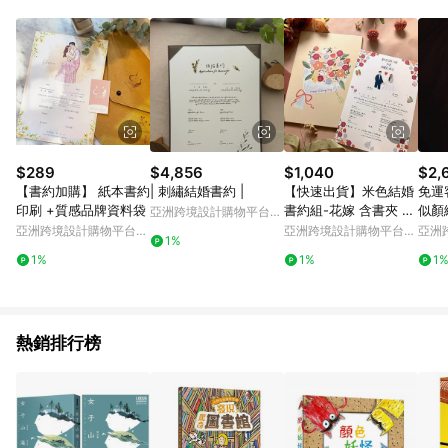
Android v4.6.0 / iOS v4.1.5 以上才具贈點資格。 7. 點數將於出
貨後 45 天後發送。 8. 群眾募資商品，禮物卡，開館保證金，補
運費，攤位費等不具贈點資格。 9. LINE 購物站上之商品規格、
顏色、價位、贈品如與 Pinkoi 商品資訊頁及購物車不符，以
Pinkoi 購物商品資訊頁及購物車標示為準。 10. 點數紅包使用規
則請以點數紅包活動說明為準。 11. 若於 LINE 購物前往 Pinkoi
頁面後才首次下載 Pinkoi APP 並完成訂單，不符合導購資格；承
上，首次下載 Pinkoi APP 後，需透過 LINE 購物前往 Pinkoi 頁
面，方享導購資格。
$289
$4,856
$1,040
$2,
【書約加購】 紙本書約
| 刺繡結婚書約 |
【快速出貨】米色結婚
免運
印刷 +質感品牌資料袋
書約組-花嫁 含書夾 可
似顏
亞洲跨境設計購物平台
愛插畫 異性
繪婚
Pinkoi
亞洲跨境設計購物平台
亞洲跨境設計購物平台
亞洲
1%
Pinkoi
Pinkoi
Pinko
1%
1%
1
熱銷排行榜