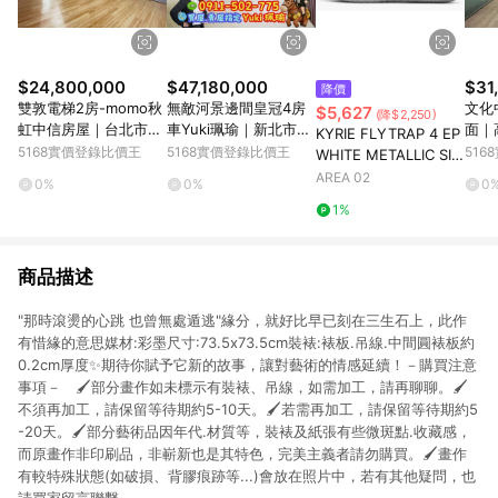
$24,800,000
$47,180,000
$31
降價
雙敦電梯2房-momo秋
無敵河景邊間皇冠4房
文化
$5,627
(降$2,250)
虹中信房屋｜台北市松
車Yuki珮瑜｜新北市板
面｜
KYRIE FLYTRAP 4 EP
山區長安東路二段
橋區中山路二段
一路
5168實價登錄比價王
5168實價登錄比價王
51
WHITE METALLIC SIL
VER
AREA 02
0%
0%
0
1%
商品描述
"那時滾燙的心跳 也曾無處遁逃"緣分，就好比早已刻在三生石上，此作
有惜緣的意思媒材:彩墨尺寸:73.5x73.5cm裝裱:裱板.吊線.中間圓裱板約
0.2cm厚度✨期待你賦予它新的故事，讓對藝術的情感延續！－購買注意
事項－ 🖌️部分畫作如未標示有裝裱、吊線，如需加工，請再聊聊。🖌️
不須再加工，請保留等待期約5-10天。🖌️若需再加工，請保留等待期約5
-20天。🖌️部分藝術品因年代.材質等，裝裱及紙張有些微斑點.收藏感，
而原畫作非印刷品，非嶄新也是其特色，完美主義者請勿購買。🖌️畫作
有較特殊狀態(如破損、背膠痕跡等...)會放在照片中，若有其他疑問，也