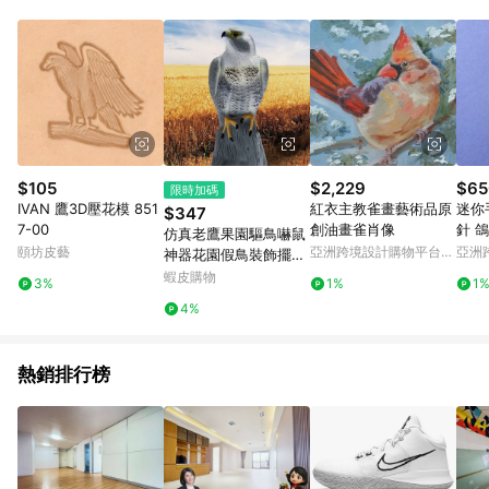
Android v4.6.0 / iOS v4.1.5 以上才具贈點資格。 7. 點數將於出
貨後 45 天後發送。 8. 群眾募資商品，禮物卡，開館保證金，補
運費，攤位費等不具贈點資格。 9. LINE 購物站上之商品規格、
顏色、價位、贈品如與 Pinkoi 商品資訊頁及購物車不符，以
Pinkoi 購物商品資訊頁及購物車標示為準。 10. 點數紅包使用規
則請以點數紅包活動說明為準。 11. 若於 LINE 購物前往 Pinkoi
頁面後才首次下載 Pinkoi APP 並完成訂單，不符合導購資格；承
上，首次下載 Pinkoi APP 後，需透過 LINE 購物前往 Pinkoi 頁
面，方享導購資格。
$105
$2,229
$65
限時加碼
IVAN 鷹3D壓花模 851
紅衣主教雀畫藝術品原
迷你
$347
7-00
創油畫雀肖像
針 鴿
仿真老鷹果園驅鳥嚇鼠
頤坊皮藝
亞洲跨境設計購物平台
亞洲
神器花園假鳥裝飾擺件
Pinkoi
Pinko
戶外田園動物模型
蝦皮購物
3%
1%
1
4%
熱銷排行榜