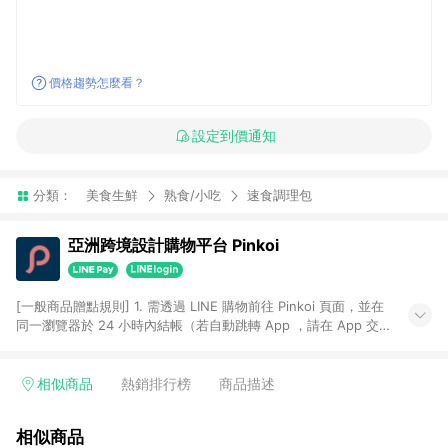
價格趨勢怎麼看？
設定到價通知
分類：
美食生鮮
熟食/小吃
速食調理包
亞洲跨境設計購物平台 Pinkoi
[一般商品贈點規則] 1. 需透過 LINE 購物前往 Pinkoi 頁面，並在
同一瀏覽器於 24 小時內結帳（若自動跳轉 App ，請在 App 交
易），才具點數回饋資格。 2. 點數回饋計算將扣除訂單金額中的
運費與金流手續費與手動輸入之優惠碼折扣。 3. LINE 購物點數
回饋訂單不得享有 Pinkoi 站方優惠，例如首購優惠，P coins，
相似商品
熱銷排行榜
商品描述
全站(不包含手動輸入之優惠碼)。 4. 透過 LINE 購物連結到
Pinkoi 以外之網站購買之商品不具贈點資格。 5. 取消訂單或退貨
相似商品
行為，不具贈點資格，部分退款不在此限。 6. APP 請更新至