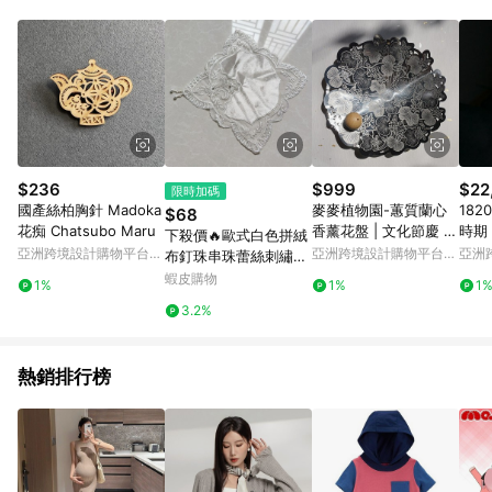
Android v4.6.0 / iOS v4.1.5 以上才具贈點資格。 7. 點數將於出
貨後 45 天後發送。 8. 群眾募資商品，禮物卡，開館保證金，補
運費，攤位費等不具贈點資格。 9. LINE 購物站上之商品規格、
顏色、價位、贈品如與 Pinkoi 商品資訊頁及購物車不符，以
Pinkoi 購物商品資訊頁及購物車標示為準。 10. 點數紅包使用規
則請以點數紅包活動說明為準。 11. 若於 LINE 購物前往 Pinkoi
頁面後才首次下載 Pinkoi APP 並完成訂單，不符合導購資格；承
上，首次下載 Pinkoi APP 後，需透過 LINE 購物前往 Pinkoi 頁
面，方享導購資格。
$236
$999
$22
限時加碼
國產絲柏胸針 Madoka
麥麥植物園-蕙質蘭心
182
$68
花痴 Chatsubo Maru
香薰花盤 | 文化節慶 植
時期
下殺價🔥歐式白色拼絨
物花卉 特色送禮
遠鏡
亞洲跨境設計購物平台
亞洲跨境設計購物平台
亞洲
布釘珠串珠蕾絲刺繡餐
Pinkoi
Pinkoi
Pinko
墊桌墊繡花防塵蓋巾桌
蝦皮購物
1%
1%
1
布28釐米00F3
3.2%
熱銷排行榜