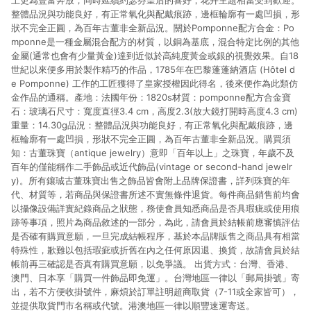
上更為豐富奔放，同時延續約瑟芬皇后的喜好，花卉主題相當受到歡迎。
整體品況與功能良好，有正常氧化與配戴痕跡，邊框輪廓有一處凹損，形
狀不完全正圓，為百年古董非全新品況。關於Pomponne配方合金：Po
mponne是一種金屬混合配方的材質，以銅為基底，混合特定比例的其他
金屬(通常也會有少量黃金)達到近似於高純度黃金或銀的視覺效果。自18
世紀以來便多用於製作精巧的作品，1785年在巴黎蓬蓬納酒店 (Hôtel d
e Pomponne) 工作的工匠獲得了皇家授權因此得名，後來便作為此類仿
金作品的通稱。產地：法國年份：1820s材質：pomponne配方合金寶
石：玻璃石尺寸：寬度直徑3.4 cm，高度2.3(放大鏡打開時高度4.3 cm)
重量：14.30g品況：整體品況與功能良好，有正常氧化與配戴痕跡，邊
框輪廓有一處凹損，形狀不完全正圓，為百年古董非全新品況。購買須
知：古董珠寶（antique jewelry）意即「百年以上」之珠寶，年歲不及
百年的僅能稱作二手飾品或近代飾品(vintage or second-hand jewelr
y)。所有鑲珹古董珠寶出售之飾品皆會附上品牌保證書，詳列珠寶的年
代、材質等，若商品與保證書所述不實無條件退貨。每件商品銷售前均會
以攝像設備詳實紀錄商品之狀態，務使會員知悉商品是否具瑕疵或使用痕
跡等事項，照片為商品敘述的一部分，為此，請會員於結帳前應審慎評估
是否確有購買意願，一旦完成結帳程序，基於本品牌販售之商品具有相當
特殊性，歉難以包括瑕疵或折舊在內之任何原因退、換貨，故請會員於結
帳前再三確認是否真有購買意願，以免爭議。 出貨方式：台灣、香港、
澳門、日本享「購買一件飾品即免運」。台灣地區一律以「郵局掛號」寄
出，若不方便收掛號件，麻煩於訂單註明超商取貨（7-11或全家皆可），
並提供取貨門市名稱或代號。港澳地區一律以順豐速運寄送。