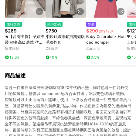
限時加碼
限時加碼
降價
限時
$269
$750
$290
$12
(降$420)
🔥【台灣出貨】孕婦洋
柔軟針織排釦抽鬚短版
Baby Colorblock Hoo
🧡
裝 輕奢高級法式 孕婦
毛衣外套
ded Romper
上伊
連衣裙 夏季新款 氣質
15
蝦皮購物
OB嚴選
Carter's
蝦皮
修身 潮媽遮肉 精緻針
瓶挂
13.6%
10%
0.5%
4.
織長裙 修身孕婦長裙
物
無袖薄款裙
商品描述
這是一件來自法國波旁復僻時期1820年代的吊墜，同時也是一件能夠使
用的望遠鏡，整體以pomponne配方合金打造，並以雙色玻璃石裝飾。
望遠鏡可以由正面向前抽開即可使用，平常收合時則是一件充滿細節的吊
墜，算是當時仕女隨身的裝飾兼用品小物。作品正反面為鏤空的連續向日
葵圖案，外框與花葉間的紋路都有相當多細節表現，兩面花朵間各自以草
綠與深藍色的玻璃石點綴，草綠色春意盎然，深藍色華麗高貴，呈現出完
全不同的氣氛。望遠鏡吊墜展現出波旁復僻時期(1814-1830)的富麗風
格，復僻時期的珠寶工匠重新受文藝復興時期與巴洛克風格的啟發，設計