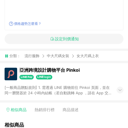
價格趨勢怎麼看？
設定到價通知
分類：
流行服飾
中大尺碼女裝
女大尺碼上衣
亞洲跨境設計購物平台 Pinkoi
[一般商品贈點規則] 1. 需透過 LINE 購物前往 Pinkoi 頁面，並在
同一瀏覽器於 24 小時內結帳（若自動跳轉 App ，請在 App 交
易），才具點數回饋資格。 2. 點數回饋計算將扣除訂單金額中的
運費與金流手續費與手動輸入之優惠碼折扣。 3. LINE 購物點數
回饋訂單不得享有 Pinkoi 站方優惠，例如首購優惠，P coins，
相似商品
熱銷排行榜
商品描述
全站(不包含手動輸入之優惠碼)。 4. 透過 LINE 購物連結到
Pinkoi 以外之網站購買之商品不具贈點資格。 5. 取消訂單或退貨
相似商品
行為，不具贈點資格，部分退款不在此限。 6. APP 請更新至