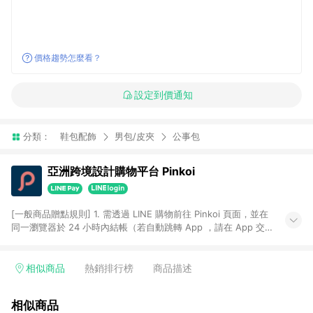
價格趨勢怎麼看？
設定到價通知
分類：
鞋包配飾
男包/皮夾
公事包
亞洲跨境設計購物平台 Pinkoi
[一般商品贈點規則] 1. 需透過 LINE 購物前往 Pinkoi 頁面，並在
同一瀏覽器於 24 小時內結帳（若自動跳轉 App ，請在 App 交
易），才具點數回饋資格。 2. 點數回饋計算將扣除訂單金額中的
運費與金流手續費與手動輸入之優惠碼折扣。 3. LINE 購物點數
回饋訂單不得享有 Pinkoi 站方優惠，例如首購優惠，P coins，
相似商品
熱銷排行榜
商品描述
全站(不包含手動輸入之優惠碼)。 4. 透過 LINE 購物連結到
Pinkoi 以外之網站購買之商品不具贈點資格。 5. 取消訂單或退貨
相似商品
行為，不具贈點資格，部分退款不在此限。 6. APP 請更新至