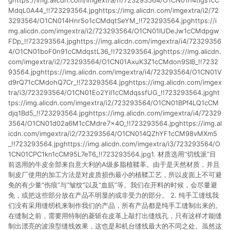
ghttps://img.alicdn.com/imgextra/i1/723293564/O1CN01n4tlgs1cC
MdqL0A44_!!723293564.jpghttps://img.alicdn.com/imgextra/i2/72
3293564/O1CN014Hnr5o1cCMdqtSeYM_!!723293564.jpghttps://i
mg.alicdn.com/imgextra/i2/723293564/O1CN01lUDeJw1cCMdpgw
FDp_!!723293564.jpghttps://img.alicdn.com/imgextra/i4/72329356
4/O1CN01boF0n91cCMdqstL36_!!723293564.jpghttps://img.alicdn.
com/imgextra/i2/723293564/O1CN01AxuK3Z1cCMdon9SlB_!!7232
93564.jpghttps://img.alicdn.com/imgextra/i4/723293564/O1CN01V
d9rQ71cCMdohQ7Cr_!!723293564.jpghttps://img.alicdn.com/imgex
tra/i3/723293564/O1CN01Eo2Yil1cCMdqssfUG_!!723293564.jpght
tps://img.alicdn.com/imgextra/i2/723293564/O1CN01BPf4LQ1cCM
djq1Bd5_!!723293564.jpghttps://img.alicdn.com/imgextra/i4/72329
3564/O1CN01d02a6M1cCMdre7x4O_!!723293564.jpghttps://img.al
icdn.com/imgextra/i2/723293564/O1CN014QZhYF1cCM98vMXm5
_!!723293564.jpghttps://img.alicdn.com/imgextra/i3/723293564/O
1CN01CPC1kn1cCM95L7eT6_!!723293564.jpg1. 材质选用“切线派”目
前选用的牛皮全部来自意大利的A级多脂植鞣革。由于是天然材质，并且
制皮厂使用的加工方法是对皮质损伤最小的植鞣工艺，所以皮面上不可避
免的有少量“伤痕”与“皱纹”以及“血筋”等。我们在开料的时候，会尽量避
免，或把这些部分放在产品不明显的或非受力的部分。 2. 纯手工缝线我
们没有采用缝纫机来制作我们的产品，所有产品都是纯手工缝制出来的。
在缝制之前，需要用特制的菱斩在皮革上敲打出缝线孔，只有这样才能缝
制出漂亮的波浪型缝线效果，这也是和机台缝线最大的不同之处。虽然这