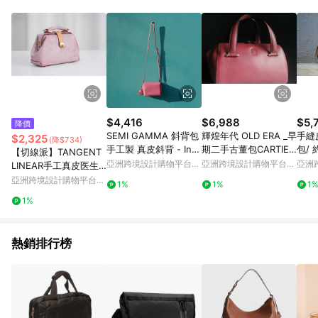
Android v4.6.0 / iOS v4.1.5 以上才具贈點資格。 7. 點數將於出
貨後 45 天後發送。 8. 群眾募資商品，禮物卡，開館保證金，補
運費，攤位費等不具贈點資格。 9. LINE 購物站上之商品規格、
顏色、價位、贈品如與 Pinkoi 商品資訊頁及購物車不符，以
Pinkoi 購物商品資訊頁及購物車標示為準。 10. 點數紅包使用規
則請以點數紅包活動說明為準。 11. 若於 LINE 購物前往 Pinkoi
頁面後才首次下載 Pinkoi APP 並完成訂單，不符合導購資格；承
上，首次下載 Pinkoi APP 後，需透過 LINE 購物前往 Pinkoi 頁
面，方享導購資格。
$4,416
$6,988
$5,
降價
SEMI GAMMA 斜背包
輝煌年代 OLD ERA _早
手縫
$2,325
(降$734)
手工製 真皮斜背 - Inn
期二手古董包CARTIER
包/
【切線派】TANGENT
uendo Pink
手提包
亞洲跨境設計購物平台
亞洲跨境設計購物平台
亞洲
LINEAR手工真皮医生
Pinkoi
Pinkoi
Pinko
包撞钉女包斜挎包 雾蜡
亞洲跨境設計購物平台
1%
1%
1
红
Pinkoi
1%
熱銷排行榜