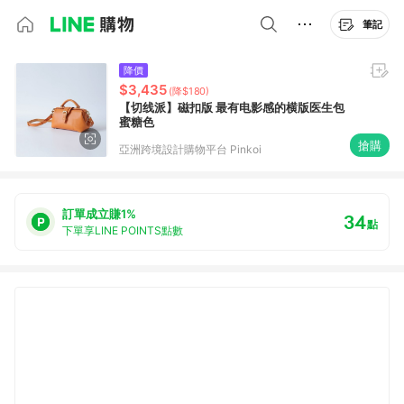
筆記
降價
$3,435
(降$180)
【切线派】磁扣版 最有电影感的横版医生包
蜜糖色
搶購
亞洲跨境設計購物平台 Pinkoi
訂單成立賺1%
34
點
下單享LINE POINTS點數