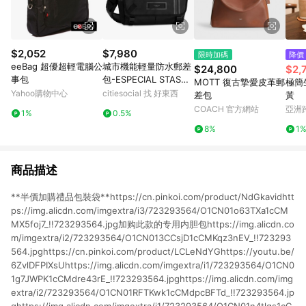
$2,052
$7,980
限時加碼
降價
eeBag 超優超輕電腦公
城市機能輕量防水郵差
$24,800
$2,
事包
包-ESPECIAL STASH
MOTT 復古摯愛皮革郵
極簡
MESSENGER BAG
Yahoo購物中心
citiesocial 找 好東西
差包
黃
COACH 官方網站
亞洲
1%
0.5%
Pinko
8%
1
商品描述
**半價加購禮品包裝袋**https://cn.pinkoi.com/product/NdGkavidhtt
ps://img.alicdn.com/imgextra/i3/723293564/O1CN01o63TXa1cCM
MX5foj7_!!723293564.jpg加购此款的专用内胆包https://img.alicdn.co
m/imgextra/i2/723293564/O1CN013CCsjD1cCMKqz3nEV_!!723293
564.jpghttps://cn.pinkoi.com/product/LCLeNdYGhttps://youtu.be/
6ZvlDFPIXsUhttps://img.alicdn.com/imgextra/i1/723293564/O1CN0
1g7JWPK1cCMdre43rE_!!723293564.jpghttps://img.alicdn.com/img
extra/i2/723293564/O1CN01RFTKwk1cCMdpcBFTd_!!723293564.jp