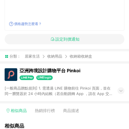
價格趨勢怎麼看？
設定到價通知
分類：
居家生活
收納用品
收納箱收納盒
亞洲跨境設計購物平台 Pinkoi
[一般商品贈點規則] 1. 需透過 LINE 購物前往 Pinkoi 頁面，並在
同一瀏覽器於 24 小時內結帳（若自動跳轉 App ，請在 App 交
易），才具點數回饋資格。 2. 點數回饋計算將扣除訂單金額中的
運費與金流手續費與手動輸入之優惠碼折扣。 3. LINE 購物點數
回饋訂單不得享有 Pinkoi 站方優惠，例如首購優惠，P coins，
相似商品
熱銷排行榜
商品描述
全站(不包含手動輸入之優惠碼)。 4. 透過 LINE 購物連結到
Pinkoi 以外之網站購買之商品不具贈點資格。 5. 取消訂單或退貨
相似商品
行為，不具贈點資格，部分退款不在此限。 6. APP 請更新至