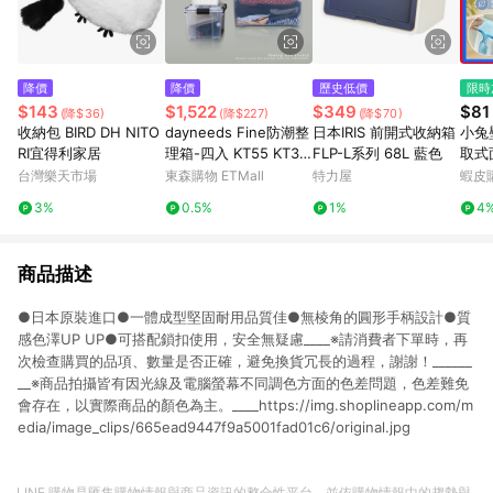
降價
降價
歷史低價
限時
$143
$1,522
$349
$81
(降$36)
(降$227)
(降$70)
收納包 BIRD DH NITO
dayneeds Fine防潮整
日本IRIS 前開式收納箱
小兔
RI宜得利家居
理箱-四入 KT55 KT35
FLP-L系列 68L 藍色
取式
LT20 KT10
無痕
台灣樂天市場
東森購物 ETMall
特力屋
蝦皮
納盒
3%
0.5%
1%
4
平面
抽紙
商品描述
●日本原裝進口●一體成型堅固耐用品質佳●無棱角的圓形手柄設計●質
感色澤UP UP●可搭配鎖扣使用，安全無疑慮____※請消費者下單時，再
次檢查購買的品項、數量是否正確，避免換貨冗長的過程，謝謝！______
__※商品拍攝皆有因光線及電腦螢幕不同調色方面的色差問題，色差難免
會存在，以實際商品的顏色為主。____https://img.shoplineapp.com/m
edia/image_clips/665ead9447f9a5001fad01c6/original.jpg
LINE 購物是匯集購物情報與商品資訊的整合性平台，並依購物情報中的趨勢與