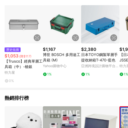
Android v4.6.0 / iOS v4.1.5 以上才具贈點資格。 7. 點數將於出
貨後 45 天後發送。 8. 群眾募資商品，禮物卡，開館保證金，補
運費，攤位費等不具贈點資格。 9. LINE 購物站上之商品規格、
顏色、價位、贈品如與 Pinkoi 商品資訊頁及購物車不符，以
Pinkoi 購物商品資訊頁及購物車標示為準。 10. 點數紅包使用規
則請以點數紅包活動說明為準。 11. 若於 LINE 購物前往 Pinkoi
頁面後才首次下載 Pinkoi APP 並完成訂單，不符合導購資格；承
上，首次下載 Pinkoi APP 後，需透過 LINE 購物前往 Pinkoi 頁
面，方享導購資格。
$1,167
$2,380
$1,
歷史低價
博世 BOSCH 多用途工
日本TOYO鋼製單層手
【日本
$1,053
(降$117)
具箱 (M)
提收納箱T-470-藍色
JSS
【Trusco】經典單層工
5L 
Yahoo購物中心
亞洲跨境設計購物平台
特力
具箱（中）-槍銀
Pinkoi
特力屋
1%
1%
1
0%
熱銷排行榜