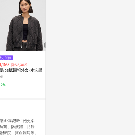
歷史低價
限時加碼
降價
1,197
$3,890
$1,463
(降$2,302)
(降$7
裝 短版圓領外套-水洗黑
ADICOLOR 運動外套
【kontex
GREIGE柔
ap
adidas 官方網站
提袋)
亞洲跨境設計購物
2%
5%
1%
不易起皺，質感比傳統醫生袍更柔
%防菌、防液體、防靜
肋撒醫院、寶血醫院等。