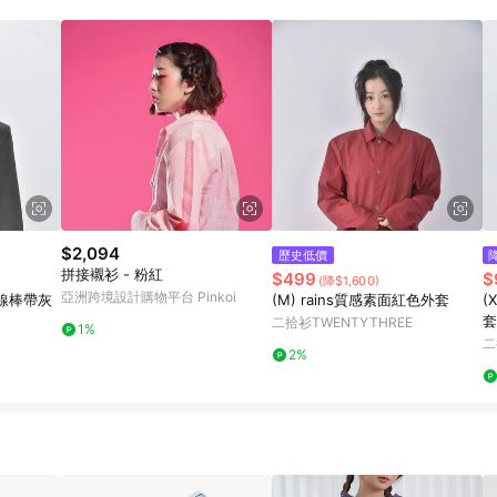
載 Pinkoi APP 後，需透過 LINE 購物前往 Pinkoi 頁面，方享導購資格
$2,094
歷史低價
拼接襯衫 - 粉紅
$499
$
(降$1,600)
亞洲跨境設計購物平台 Pinkoi
壓線棒帶灰
(M) rains質感素面紅色外套
(
套
二拾衫TWENTYTHREE
1%
二
2%