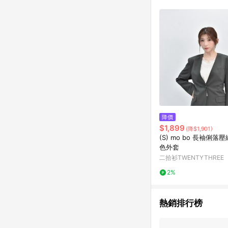
符合導購資格；承上，首次下
降價
$1,899
(降$1,901)
(S) mo bo 長袖俐落
色外套
二拾衫TWENTYTHREE
2%
熱銷排行榜