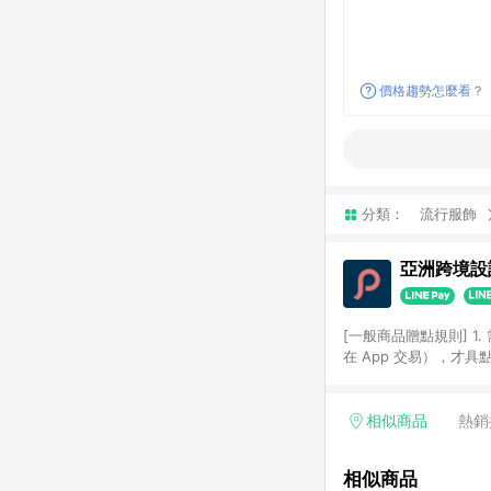
價格趨勢怎麼看？
分類：
流行服飾
亞洲跨境設計
[一般商品贈點規則] 1.
在 App 交易），才
扣。 3. LINE 購物
碼)。 4. 透過 LIN
格，部分退款不在此限。 6. 
相似商品
熱銷
後發送。 8. 群眾募
顏色、價位、贈品如與 P
相似商品
使用規則請以點數紅包活動說