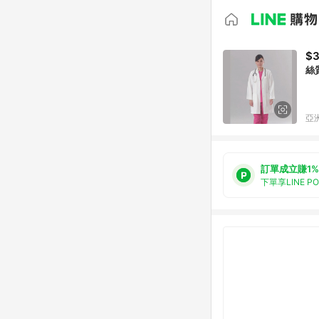
$3
絲
亞洲
訂單成立賺1%
下單享LINE P