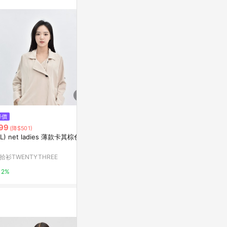
。
$3,315
$2,480
降價
絲質手感抗皺納米抗菌醫療級制
Studio Do
99
(降$501)
服醫生袍中醫袍中袖醫科
裝
XL) net ladies 薄款卡其棕色外
亞洲跨境設計購物平台 Pinkoi
Studio Doe
拾衫TWENTYTHREE
1%
2%
2%