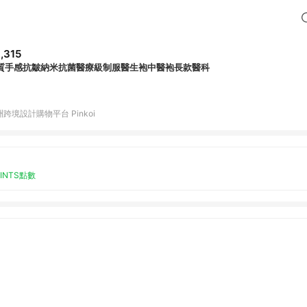
,315
質手感抗皺納米抗菌醫療級制服醫生袍中醫袍長款醫科
跨境設計購物平台 Pinkoi
OINTS點數