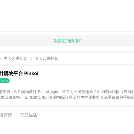
設定到價通知
中大尺碼女裝
女大尺碼外套
購物平台 Pinkoi
 需透過 LINE 購物前往 Pinkoi 頁面，並在同一瀏覽器於 24 小時內結帳（若自
具點數回饋資格。 2. 點數回饋計算將扣除訂單金額中的運費與金流手續費與手動
點數回饋訂單不得享有 Pinkoi 站方優惠，例如首購優惠，P coins，全站(不包含
E 購物連結到 Pinkoi 以外之網站購買之商品不具贈點資格。 5. 取消訂單或退貨
APP 請更新至Android v4.6.0 / iOS v4.1.5 以上才具贈點資格。 7. 點
排行榜
商品描述
資商品，禮物卡，開館保證金，補運費，攤位費等不具贈點資格。 9. LINE 購物
inkoi 商品資訊頁及購物車不符，以 Pinkoi 購物商品資訊頁及購物車標示為準。
明為準。 11. 若於 LINE 購物前往 Pinkoi 頁面後才首次下載 Pinkoi A