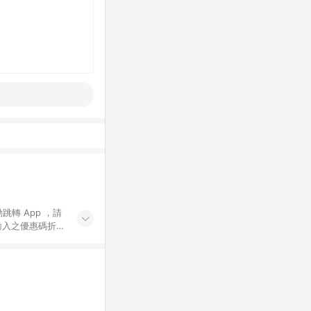
動跳轉 App ，請
輸入之優惠碼折
手動輸入之優惠
行為，不具贈點資
數將於出貨後 45 天
站上之商品規格、
 10. 點數紅包
PP 並完成訂單，不