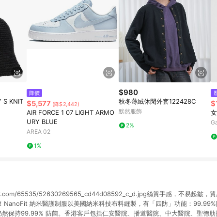
$980
降價
 S KNIT
秋冬薄絨休閑外套122428C
$5,577
$
(降$2,442)
默然服飾
AIR FORCE 1 07 LIGHT ARMO
女
URY BLUE
G
2%
AREA 02
1%
ticflickr.com/65535/52630269565_cd44d08592_c_d.jpg絲質手感，
NanoFit 納米醫護制服以美國納米科技布料縫製，有「四防」功能：99.99
仍然保持99.99% 防菌。香港客戶包括仁安醫院、播道醫院、中大醫院、聖德