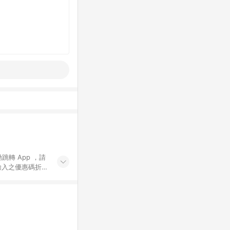
動跳轉 App ，請
輸入之優惠碼折
手動輸入之優惠
行為，不具贈點資
數將於出貨後 45 天
站上之商品規格、
 10. 點數紅包
PP 並完成訂單，不