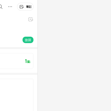
筆記
搶購
1
點