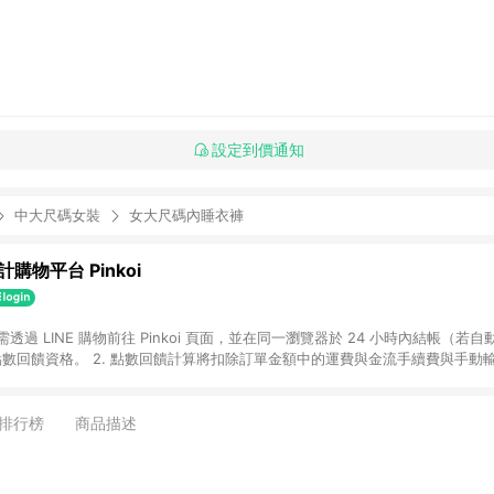
設定到價通知
中大尺碼女裝
女大尺碼內睡衣褲
購物平台 Pinkoi
 需透過 LINE 購物前往 Pinkoi 頁面，並在同一瀏覽器於 24 小時內結帳（若自
具點數回饋資格。 2. 點數回饋計算將扣除訂單金額中的運費與金流手續費與手動
點數回饋訂單不得享有 Pinkoi 站方優惠，例如首購優惠，P coins，全站(不包含
E 購物連結到 Pinkoi 以外之網站購買之商品不具贈點資格。 5. 取消訂單或退貨
APP 請更新至Android v4.6.0 / iOS v4.1.5 以上才具贈點資格。 7. 點
排行榜
商品描述
資商品，禮物卡，開館保證金，補運費，攤位費等不具贈點資格。 9. LINE 購物
inkoi 商品資訊頁及購物車不符，以 Pinkoi 購物商品資訊頁及購物車標示為準。
明為準。 11. 若於 LINE 購物前往 Pinkoi 頁面後才首次下載 Pinkoi A