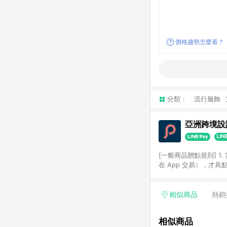
價格趨勢怎麼看？
分類：
流行服飾
亞洲跨境設計
[一般商品贈點規則] 1.
在 App 交易），才
扣。 3. LINE 購物
碼)。 4. 透過 LIN
格，部分退款不在此限。 6. 
相似商品
熱銷
後發送。 8. 群眾募
顏色、價位、贈品如與 P
相似商品
使用規則請以點數紅包活動說