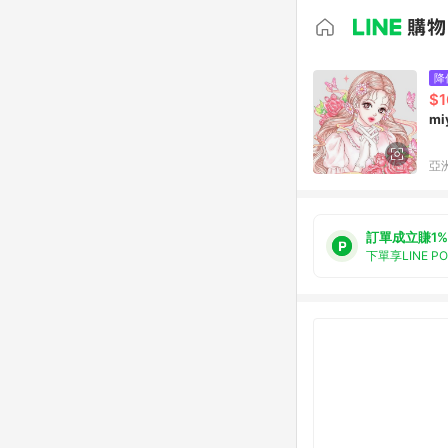
降
$1
mi
亞洲
訂單成立賺1%
下單享LINE P