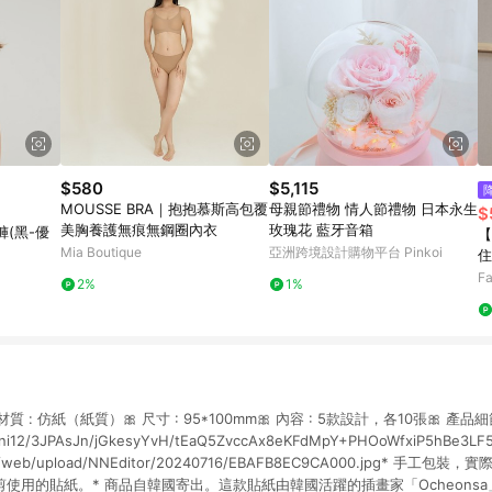
$580
$5,115
MOUSSE BRA｜抱抱慕斯高包覆
母親節禮物 情人節禮物 日本永生
$
美胸養護無痕無鋼圈內衣
玫瑰花 藍牙音箱
(黑-優
【
Mia Boutique
亞洲跨境設計購物平台 Pinkoi
住
款
Fa
2%
1%
 材質 : 仿紙（紙質）🎀 尺寸 : 95*100mm🎀 內容 : 5款設計，各10張🎀 產品細節 🎀
uni12/3JPAsJn/jGkesyYvH/tEaQ5ZvccAx8eKFdMpY+PHOoWfxiP5hBe3LF
/_/web/upload/NNEditor/20240716/EBAFB8EC9CA000.jpg* 手工包
剪使用的貼紙。* 商品自韓國寄出。這款貼紙由韓國活躍的插畫家「Ocheons