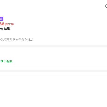
價
68
(降$18)
yu 貼紙
跨境設計購物平台 Pinkoi
OINTS點數