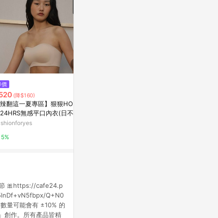
$118
$40
降價
貓咪小品 花與你的物語 遇見你的
【錦源興】藍
520
(降$160)
那天
亞洲跨境設計購物
辣翻這一夏專區】狠狠HOLD
亞洲跨境設計購物平台 Pinkoi
24HRS無感平口內衣(日不落
1%
)
shionforyes
1%
5%
https://cafe24.p
5lnDf+vN5fbpx/Q+N0
裝，實際數量可能會有 ±10% 的
a」創作。所有產品皆精