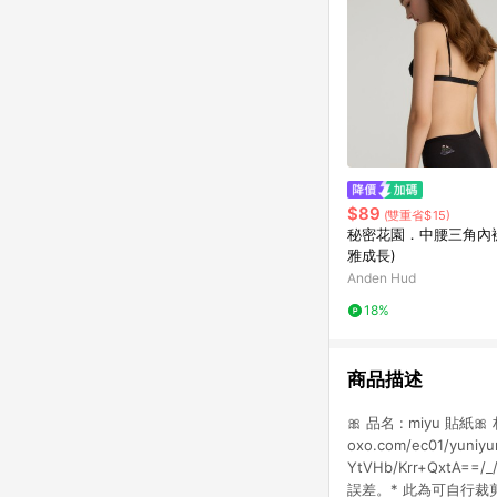
$89
(雙重省$15)
秘密花園．中腰三角內褲
雅成長)
Anden Hud
18%
商品描述
🎀 品名 : miyu 貼紙
oxo.com/ec01/yuniy
YtVHb/Krr+QxtA==
誤差。* 此為可自行裁