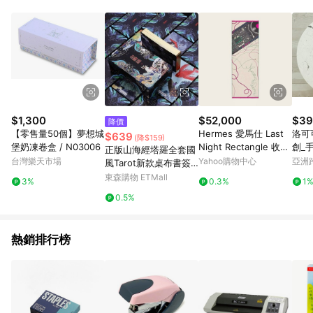
Android v4.6.0 / iOS v4.1.5 以上才具贈點資格。 7. 點數將於出
貨後 45 天後發送。 8. 群眾募資商品，禮物卡，開館保證金，補
運費，攤位費等不具贈點資格。 9. LINE 購物站上之商品規格、
顏色、價位、贈品如與 Pinkoi 商品資訊頁及購物車不符，以
Pinkoi 購物商品資訊頁及購物車標示為準。 10. 點數紅包使用規
則請以點數紅包活動說明為準。 11. 若於 LINE 購物前往 Pinkoi
頁面後才首次下載 Pinkoi APP 並完成訂單，不符合導購資格；承
上，首次下載 Pinkoi APP 後，需透過 LINE 購物前往 Pinkoi 頁
面，方享導購資格。
$1,300
$52,000
$39
降價
【零售量50個】夢想城
Hermes 愛馬仕 Last
洛可可
$639
(降$159)
堡奶凍卷盒 / N03006
Night Rectangle 收音
創_
正版山海經塔羅全套國
機絲巾 米色（63*180c
帳/
台灣樂天市場
Yahoo購物中心
亞洲
風Tarot新款桌布書簽
m）
03
Pinko
牌袋套裝現貨
東森購物 ETMall
3%
0.3%
1
0.5%
熱銷排行榜