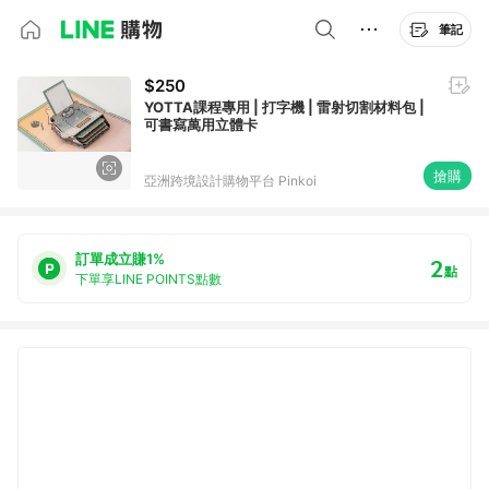
筆記
$250
YOTTA課程專用 | 打字機 | 雷射切割材料包 |
可書寫萬用立體卡
搶購
亞洲跨境設計購物平台 Pinkoi
訂單成立賺1%
2
點
下單享LINE POINTS點數