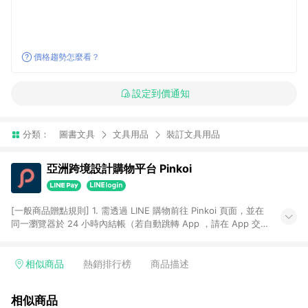
價格趨勢怎麼看？
設定到價通知
分類：
圖書文具
文具用品
裝訂文具用品
亞洲跨境設計購物平台 Pinkoi
[一般商品贈點規則] 1. 需透過 LINE 購物前往 Pinkoi 頁面，並在
同一瀏覽器於 24 小時內結帳（若自動跳轉 App ，請在 App 交
易），才具點數回饋資格。 2. 點數回饋計算將扣除訂單金額中的
運費與金流手續費與手動輸入之優惠碼折扣。 3. LINE 購物點數
回饋訂單不得享有 Pinkoi 站方優惠，例如首購優惠，P coins，
相似商品
熱銷排行榜
商品描述
全站(不包含手動輸入之優惠碼)。 4. 透過 LINE 購物連結到
Pinkoi 以外之網站購買之商品不具贈點資格。 5. 取消訂單或退貨
相似商品
行為，不具贈點資格，部分退款不在此限。 6. APP 請更新至