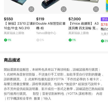
$550
$119
$7,000
歷史
【 徠福】23/10 訂書針
Double A智慧型釘書
【Vnice 維娜斯】 A3
$78
10盒/中盒 NO.310
機-粉
護貝機 四支滾輪 寬度3
醜白
20mm 冷熱護貝雙功能
萬家福線上購物
Yahoo購物中心
萬家福線上購物
九乘
/ 台 V-330
1%
0%
1%
2
商品描述
開始選購前提醒您，本材料包具有以下兩項特點，請確認後再行購買：
1. 此材料為雷射切割版，不須進行手工切割，如欲享受自行切割的樂趣，
請斟酌購買。 2. 此材料包優先提供YOTTA「手作控必學的 5 種卡片，
敲響立體書交響樂」課程學員購買。包裝內 *無提供* 組裝技巧說明卡，
亦不另外提供組裝說明書、影片或任一形式之教學，請確認您已熟知組裝
技巧後再行購買。 類型｜雷射切割材料包（YOTTA 課程專用） 內容
｜打字機課程全零件 數量｜1份入