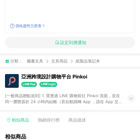
價格趨勢怎麼看？
設定到價通知
分類：
圖書文具
文具用品
紙製品筆記本
亞洲跨境設計購物平台 Pinkoi
[一般商品贈點規則] 1. 需透過 LINE 購物前往 Pinkoi 頁面，並在
同一瀏覽器於 24 小時內結帳（若自動跳轉 App ，請在 App 交
易），才具點數回饋資格。 2. 點數回饋計算將扣除訂單金額中的
運費與金流手續費與手動輸入之優惠碼折扣。 3. LINE 購物點數
回饋訂單不得享有 Pinkoi 站方優惠，例如首購優惠，P coins，
相似商品
熱銷排行榜
商品描述
全站(不包含手動輸入之優惠碼)。 4. 透過 LINE 購物連結到
Pinkoi 以外之網站購買之商品不具贈點資格。 5. 取消訂單或退貨
相似商品
行為，不具贈點資格，部分退款不在此限。 6. APP 請更新至