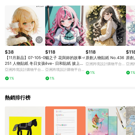
Android v4.6.0 / iOS v4.1.5 以上才具贈點資格。 7. 點數將於出
貨後 45 天後發送。 8. 群眾募資商品，禮物卡，開館保證金，補
運費，攤位費等不具贈點資格。 9. LINE 購物站上之商品規格、
顏色、價位、贈品如與 Pinkoi 商品資訊頁及購物車不符，以
Pinkoi 購物商品資訊頁及購物車標示為準。 10. 點數紅包使用規
則請以點數紅包活動說明為準。 11. 若於 LINE 購物前往 Pinkoi
頁面後才首次下載 Pinkoi APP 並完成訂單，不符合導購資格；承
上，首次下載 Pinkoi APP 後，需透過 LINE 購物前往 Pinkoi 頁
面，方享導購資格。
$38
$118
$118
$11
【11月新品】07-105-0
貓之子 花與妳的故事-r
原創人物貼紙 No.436
原創
251 人物貼紙 冬日女孩
êve- 日和貼紙 披上春
亞洲跨境設計購物平台
亞洲
日
Pinkoi
Pinko
亞洲跨境設計購物平台
亞洲跨境設計購物平台
1%
1
Pinkoi
Pinkoi
1%
1%
熱銷排行榜