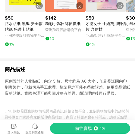
$50
$142
$50
$30
防水貼紙 黑馬 安全帽
粉彩手寫日誌便條紙
才德女子 手繪萬用明信
小島
貼紙 悠遊卡貼紙
片 含信封
亞洲跨境設計購物平台
亞洲
Pinkoi
Pinko
亞洲跨境設計購物平台
亞洲跨境設計購物平台
1%
1
Pinkoi
Pinkoi
1%
1%
商品描述
原創設計的人物貼紙，內含 5 枚。尺寸約為 A6 大小，印刷委託國內印
刷廠製作，但裁切為手工處理。敬請見諒可能有些微誤差。使用高品質紙
質的貼紙。實際色澤可能與圖片略有差異。懇請理解後再行購買。
LINE 購物是匯集購物情報與商品資訊的整合性平台，並依購物情報中的趨勢與
風格做合作網路商家的延伸商品推薦，商品資料更新會有時間差，請務必點擊
商品至各合作網路商家，確認現售價與購物條件，一切資訊以合作廠商網頁為
前往賣場
1%
準。
加入筆記
設定到價通知