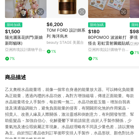
$6,200
限時加碼
限時加碼
限時
TOM FORD 設計師系
$1,500
$180
$98
列 海洋烏木
陽光灑落花拱門(新娘
BOPOMOO 波波畝打
夢境
beauty STAGE 美麗台
新郎貓咪)
怪去 彩虹雷射圖鑑貼紙
亞洲
Pinko
亞洲跨境設計購物平台
亞洲跨境設計購物平台
1%
7
Pinkoi
Pinkoi
7%
7%
商品描述
乙太奧根水晶能量塔，就像一個常在身邊的能量放大器。可以轉化負能量
為正能量，透過內𥚃的水晶功效，為對方增強磁場，傳達正面能量。每款
水晶能量塔全人手製作，每款獨一無二。水晶功效藍玉髓 - 增加自我表
達及溝通協調能力，避免負面能量的侵害，有開闢邪化煞的作用紫晶 -
招貴人、改善人緣及人際關係，激法靈感和倒創意力，有利開發智慧、幫
助藍髮晶 - 加強自信心、化解憂鬱下單前請留意:由於人手製作關係，少
量氣泡及邊位瑕疵屬正常現象。水晶紋理略有不同及少量色差，請以實物
為主。由於預訂產品收到訂單後即安排人手製作，水晶形狀、顏色對比亦