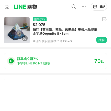
筆記
限時加碼
$2,075
預訂【藍玉髓、紫晶、藍髮晶】奧根水晶能量
金字塔Orgonite 8x8cm
搶購
亞洲跨境設計購物平台 Pinkoi
訂單成立賺7%
70
點
下單享LINE POINTS點數