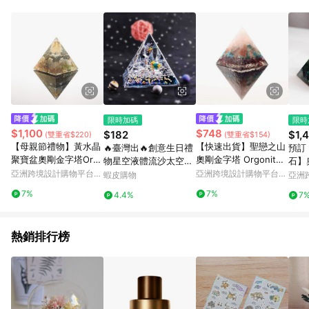
Android v4.6.0 / iOS v4.1.5 以上才具贈點資格。 7. 點數將於出
貨後 45 天後發送。 8. 群眾募資商品，禮物卡，開館保證金，補
運費，攤位費等不具贈點資格。 9. LINE 購物站上之商品規格、
顏色、價位、贈品如與 Pinkoi 商品資訊頁及購物車不符，以
Pinkoi 購物商品資訊頁及購物車標示為準。 10. 點數紅包使用規
則請以點數紅包活動說明為準。 11. 若於 LINE 購物前往 Pinkoi
頁面後才首次下載 Pinkoi APP 並完成訂單，不符合導購資格；承
上，首次下載 Pinkoi APP 後，需透過 LINE 購物前往 Pinkoi 頁
面，方享導購資格。
限時加碼
限時
$1,100
$748
$182
$1,
(雙重省$220)
(雙重省$154)
【母親節禮物】黃水晶
【快速出貨】聖戀之山
🔥臺灣出🔥創意生日禮
預訂
聚寶盆奧剛金字塔Org
奧剛金字塔 Orgonite
物星空液體流沙太空人
石】
onite開運招財療癒能
黃水晶療癒招財能量
亞洲跨境設計購物平台
宇航員掛件鑰匙扣立體
亞洲跨境設計購物平台
塔Org
蝦皮購物
亞洲
量
Pinkoi
Pinkoi
桌面小擺件
Pinko
7%
7%
4.4%
7
熱銷排行榜