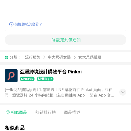
價格趨勢怎麼看？
設定到價通知
分類：
流行服飾
中大尺碼女裝
女大尺碼禮服
亞洲跨境設計購物平台 Pinkoi
[一般商品贈點規則] 1. 需透過 LINE 購物前往 Pinkoi 頁面，並在
同一瀏覽器於 24 小時內結帳（若自動跳轉 App ，請在 App 交
易），才具點數回饋資格。 2. 點數回饋計算將扣除訂單金額中的
運費與金流手續費與手動輸入之優惠碼折扣。 3. LINE 購物點數
回饋訂單不得享有 Pinkoi 站方優惠，例如首購優惠，P coins，
相似商品
熱銷排行榜
商品描述
全站(不包含手動輸入之優惠碼)。 4. 透過 LINE 購物連結到
Pinkoi 以外之網站購買之商品不具贈點資格。 5. 取消訂單或退貨
相似商品
行為，不具贈點資格，部分退款不在此限。 6. APP 請更新至