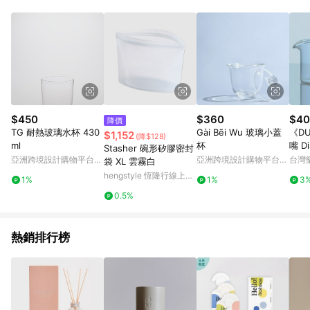
Android v4.6.0 / iOS v4.1.5 以上才具贈點資格。 7. 點數將於出
貨後 45 天後發送。 8. 群眾募資商品，禮物卡，開館保證金，補
運費，攤位費等不具贈點資格。 9. LINE 購物站上之商品規格、
顏色、價位、贈品如與 Pinkoi 商品資訊頁及購物車不符，以
Pinkoi 購物商品資訊頁及購物車標示為準。 10. 點數紅包使用規
則請以點數紅包活動說明為準。 11. 若於 LINE 購物前往 Pinkoi
頁面後才首次下載 Pinkoi APP 並完成訂單，不符合導購資格；承
上，首次下載 Pinkoi APP 後，需透過 LINE 購物前往 Pinkoi 頁
面，方享導購資格。
$450
$360
$40
降價
TG 耐熱玻璃水杯 430
Gài Bẽi Wu 玻璃小蓋
《D
$1,152
(降$128)
ml
杯
嘴 Di
Stasher 碗形矽膠密封
g, w
亞洲跨境設計購物平台
亞洲跨境設計購物平台
台灣
袋 XL 雲霧白
Pinkoi
Pinkoi
hengstyle 恆隆行線上購
1%
1%
3
物
0.5%
熱銷排行榜