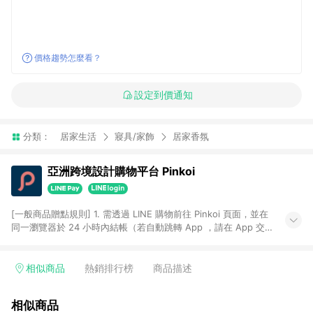
價格趨勢怎麼看？
設定到價通知
分類：
居家生活
寢具/家飾
居家香氛
亞洲跨境設計購物平台 Pinkoi
[一般商品贈點規則] 1. 需透過 LINE 購物前往 Pinkoi 頁面，並在
同一瀏覽器於 24 小時內結帳（若自動跳轉 App ，請在 App 交
易），才具點數回饋資格。 2. 點數回饋計算將扣除訂單金額中的
運費與金流手續費與手動輸入之優惠碼折扣。 3. LINE 購物點數
回饋訂單不得享有 Pinkoi 站方優惠，例如首購優惠，P coins，
相似商品
熱銷排行榜
商品描述
全站(不包含手動輸入之優惠碼)。 4. 透過 LINE 購物連結到
Pinkoi 以外之網站購買之商品不具贈點資格。 5. 取消訂單或退貨
相似商品
行為，不具贈點資格，部分退款不在此限。 6. APP 請更新至