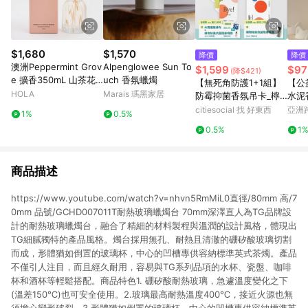
$1,680
$1,570
降價
降價
澳洲Peppermint Grov
Alpenglowee Sun To
$1,599
$97
(降$421)
e 擴香350mL 山茶花
uch 香氛蠟燭
【無死角防護1+1組】
【公
與蓮花
HOLA
Marais 瑪黑家居
防霉抑菌香氛吊卡_檸
水泥
檬紅茶_單包組(共3片)
煙燻
citiesocial 找 好東西
亞洲
1%
0.5%
+防霉抑菌香氛長方卡_
Pinko
0.5%
1
迷迭山林_單包組
商品描述
https://www.youtube.com/watch?v=nhvn5RmMiL0直徑/80mm 高/7
0mm 品號/GCHD007011T耐熱玻璃蠟燭台 70mm深澤直人為TG品牌設
計的耐熱玻璃蠟燭台，融合了精細的材料製程與溫潤的設計風格，體現出
TG細膩獨特的產品風格。燭台採用無孔、耐熱且清澈的硼矽酸玻璃切割
而成，形體猶如倒置的玻璃杯，中心的凹槽專供容納標準英式茶燭。產品
不僅引人注目，而且經久耐用，容易與TG系列品項的水杯、瓷盤、咖啡
杯和酒杯等輕鬆搭配。商品特色1. 硼矽酸耐熱玻璃，急遽溫度變化之下
(溫差150℃)也可安全使用。2.玻璃最高耐熱溫度400℃，接近火源也無