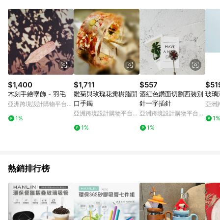
Android v4.6.0 / iOS v4.1.5 以上才具贈點資格。 7. 點數將於出
貨後 45 天後發送。 8. 群眾募資商品，禮物卡，開館保證金，補
運費，攤位費等不具贈點資格。 9. LINE 購物站上之商品規格、
顏色、價位、贈品如與 Pinkoi 商品資訊頁及購物車不符，以
Pinkoi 購物商品資訊頁及購物車標示為準。 10. 點數紅包使用規
則請以點數紅包活動說明為準。 11. 若於 LINE 購物前往 Pinkoi
頁面後才首次下載 Pinkoi APP 並完成訂單，不符合導購資格；承
上，首次下載 Pinkoi APP 後，需透過 LINE 購物前往 Pinkoi 頁
面，方享導購資格。
$1,400
$1,711
$557
$51
木刻手繪墜飾 - 羽毛
雛菊與玫瑰花瓣樹脂開
酒紅色鑽面切割西裝別
玻璃滴
口手鐲
針一字插針
亞洲跨境設計購物平台
亞洲
Pinkoi
Pinko
亞洲跨境設計購物平台
亞洲跨境設計購物平台
1%
1
Pinkoi
Pinkoi
1%
1%
熱銷排行榜