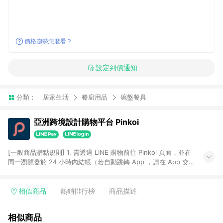
價格趨勢怎麼看？
設定到價通知
分類：
居家生活
餐廚用品
碗盤餐具
亞洲跨境設計購物平台 Pinkoi
[一般商品贈點規則] 1. 需透過 LINE 購物前往 Pinkoi 頁面，並在
同一瀏覽器於 24 小時內結帳（若自動跳轉 App ，請在 App 交
易），才具點數回饋資格。 2. 點數回饋計算將扣除訂單金額中的
運費與金流手續費與手動輸入之優惠碼折扣。 3. LINE 購物點數
回饋訂單不得享有 Pinkoi 站方優惠，例如首購優惠，P coins，
相似商品
熱銷排行榜
商品描述
全站(不包含手動輸入之優惠碼)。 4. 透過 LINE 購物連結到
Pinkoi 以外之網站購買之商品不具贈點資格。 5. 取消訂單或退貨
相似商品
行為，不具贈點資格，部分退款不在此限。 6. APP 請更新至