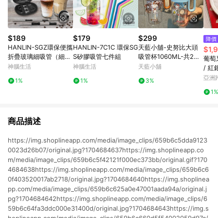
$189
$179
$299
降價
HANLIN-SGZ環保便攜
HANLIN-7C1C 環保SG
天藍小舖-史努比大頭
$1,
折疊玻璃細吸管（細
S矽膠吸管七件組
吸管杯1060ML-共2
葡萄牙
管）
色-$299【A1111544
神腦生活
神腦生活
天藍小舖
/ 
3】
叉四
亞洲
1%
1%
3%
Pinko
1
商品描述
https://img.shoplineapp.com/media/image_clips/659b6c5dda9123
0023d26b07/original.jpg?1704684637https://img.shoplineapp.co
m/media/image_clips/659b6c5f42121f000ec373bb/original.gif?170
4684638https://img.shoplineapp.com/media/image_clips/659b6c6
0f403520017ab2718/original.jpg?1704684640https://img.shoplinea
pp.com/media/image_clips/659b6c625a0e47001aada94a/original.j
pg?1704684642https://img.shoplineapp.com/media/image_clips/6
59b6c64fa3ddc000e31400d/original.jpg?1704684643https://img.s