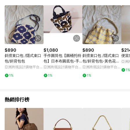
Android v4.6.0 / iOS v4.1.5 以上才具贈點資格。 7. 點數將於出
貨後 45 天後發送。 8. 群眾募資商品，禮物卡，開館保證金，補
運費，攤位費等不具贈點資格。 9. LINE 購物站上之商品規格、
顏色、價位、贈品如與 Pinkoi 商品資訊頁及購物車不符，以
Pinkoi 購物商品資訊頁及購物車標示為準。 10. 點數紅包使用規
則請以點數紅包活動說明為準。 11. 若於 LINE 購物前往 Pinkoi
頁面後才首次下載 Pinkoi APP 並完成訂單，不符合導購資格；承
上，首次下載 Pinkoi APP 後，需透過 LINE 購物前往 Pinkoi 頁
面，方享導購資格。
$890
$1,080
$890
$21
斜揹束口包 /隱式束口
手作圓筒包【圓桶托特
斜揹束口包 /隱式束口
便當
包/斜背包包
包】日本布圓底包-手
包/斜背包包-黃色花花
亞洲
作圓桶包-手提包
款
Pinko
亞洲跨境設計購物平台
亞洲跨境設計購物平台
亞洲跨境設計購物平台
1
Pinkoi
Pinkoi
Pinkoi
1%
1%
1%
熱銷排行榜