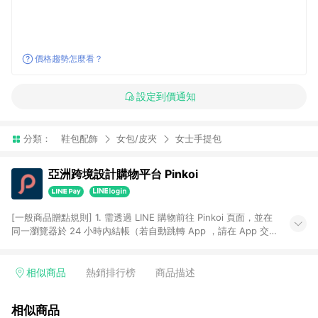
價格趨勢怎麼看？
設定到價通知
分類：
鞋包配飾
女包/皮夾
女士手提包
亞洲跨境設計購物平台 Pinkoi
[一般商品贈點規則] 1. 需透過 LINE 購物前往 Pinkoi 頁面，並在
同一瀏覽器於 24 小時內結帳（若自動跳轉 App ，請在 App 交
易），才具點數回饋資格。 2. 點數回饋計算將扣除訂單金額中的
運費與金流手續費與手動輸入之優惠碼折扣。 3. LINE 購物點數
回饋訂單不得享有 Pinkoi 站方優惠，例如首購優惠，P coins，
相似商品
熱銷排行榜
商品描述
全站(不包含手動輸入之優惠碼)。 4. 透過 LINE 購物連結到
Pinkoi 以外之網站購買之商品不具贈點資格。 5. 取消訂單或退貨
相似商品
行為，不具贈點資格，部分退款不在此限。 6. APP 請更新至