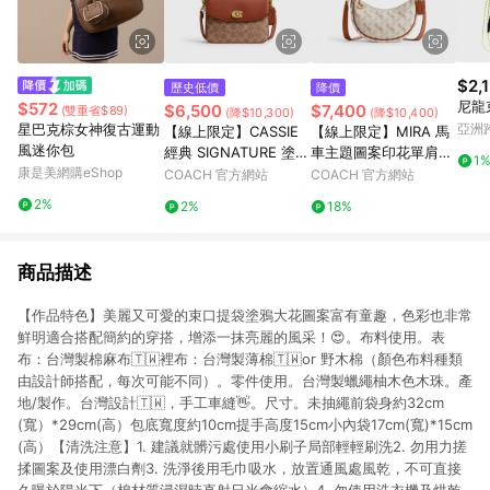
$2,
歷史低價
降價
尼龍
$572
$6,500
$7,400
(雙重省$89)
(降$10,300)
(降$10,400)
星巴克棕女神復古運動
亞洲
【線上限定】CASSIE
【線上限定】MIRA 馬
Pinko
風迷你包
經典 SIGNATURE 塗層
車主題圖案印花單肩手
1
康是美網購eShop
19 斜背手袋
袋
COACH 官方網站
COACH 官方網站
2%
2%
18%
商品描述
【作品特色】美麗又可愛的束口提袋塗鴉大花圖案富有童趣，色彩也非常
鮮明適合搭配簡約的穿搭，增添一抹亮麗的風采！😍。布料使用。表
布：台灣製棉麻布🇹🇼裡布：台灣製薄棉🇹🇼or 野木棉（顏色布料種類
由設計師搭配，每次可能不同）。零件使用。台灣製蠟繩柚木色木珠。產
地/製作。台灣設計🇹🇼，手工車縫👋。尺寸。未抽繩前袋身約32cm
(寬）*29cm(高）包底寬度約10cm提手高度15cm小內袋17cm(寬)*15cm
(高）【清洗注意】1. 建議就髒污處使用小刷子局部輕輕刷洗2. 勿用力搓
揉圖案及使用漂白劑3. 洗淨後用毛巾吸水，放置通風處風乾，不可直接