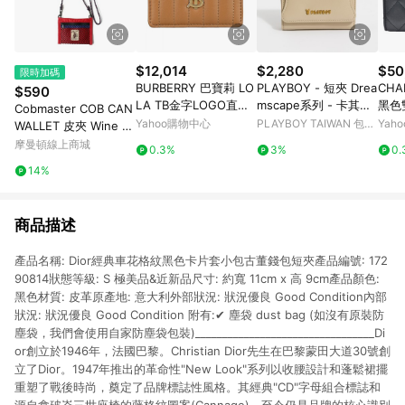
$12,014
$2,280
$50
限時加碼
BURBERRY 巴寶莉 LO
PLAYBOY - 短夾 Drea
CH
$590
LA TB金字LOGO直條
mscape系列 - 卡其色/
黑色
Cobmaster COB CAN
紋絎縫設計小羊皮4卡
561-1013-26-2
小羊
Yahoo購物中心
PLAYBOY TAIWAN 包包
Yah
WALLET 皮夾 Wine 81
卡夾(棕)
錢包
服飾
0904000069
摩曼頓線上商城
0.3%
3%
0.
14%
商品描述
產品名稱: Dior經典車花格紋黑色卡片套小包古董錢包短夾產品編號: 172
90814狀態等級: S 極美品&近新品尺寸: 約寬 11cm x 高 9cm產品顏色:
黑色材質: 皮革原產地: 意大利外部狀況: 狀況優良 Good Condition內部
狀況: 狀況優良 Good Condition 附有:✔ 塵袋 dust bag (如沒有原裝防
塵袋，我們會使用自家防塵袋包裝)_________________________________Di
or創立於1946年，法國巴黎。Christian Dior先生在巴黎蒙田大道30號創
立了Dior。1947年推出的革命性"New Look"系列以收腰設計和蓬鬆裙擺
重塑了戰後時尚，奠定了品牌標誌性風格。其經典"CD"字母組合標誌和