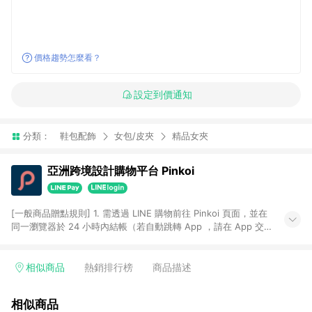
價格趨勢怎麼看？
設定到價通知
分類：
鞋包配飾
女包/皮夾
精品女夾
亞洲跨境設計購物平台 Pinkoi
[一般商品贈點規則] 1. 需透過 LINE 購物前往 Pinkoi 頁面，並在
同一瀏覽器於 24 小時內結帳（若自動跳轉 App ，請在 App 交
易），才具點數回饋資格。 2. 點數回饋計算將扣除訂單金額中的
運費與金流手續費與手動輸入之優惠碼折扣。 3. LINE 購物點數
回饋訂單不得享有 Pinkoi 站方優惠，例如首購優惠，P coins，
相似商品
熱銷排行榜
商品描述
全站(不包含手動輸入之優惠碼)。 4. 透過 LINE 購物連結到
Pinkoi 以外之網站購買之商品不具贈點資格。 5. 取消訂單或退貨
相似商品
行為，不具贈點資格，部分退款不在此限。 6. APP 請更新至