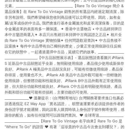
源自拿破崙三世座椅的藤格紋圖案(Cannage)，至今仍是品牌的核心識別
元素。_________________________________【Rare To Go Vintage 簡介 &
選品保養】在 Rare To Go Vintage 銷售的所有選品均經過定期清潔，除
非另有說明。我們希望確保您收到商品後可以立即使用。因此，如有金
屬/皮革成份的中古品, 我們會進行基本金屬拋光和皮革清潔保養，目的是
令金屬皮革的表面有多一層保護。✦ 香港中古選物店 • 中古品經持牌日
本中古鑒證商選入✦ 本店只出售經日本持牌中古商認證之正品✦ 相片全
由 Rare To Go Vintage 實物拍攝✦ 任何問題歡迎查詢✦ 中古品售後不
設退換✦ 每件中古品帶有自己獨特的歷史，少量正常使用痕跡往往反映
在它的狀態中，一起通過選擇中古品，延續它們的故事。_______________
___________________【中古品狀態展示表】- 選品狀態請查看圖片🔎Rank
S 近新品中古品狀態近乎全新，無明顯使用痕跡，產品很少使用或新保存
良好。🔎Rank A 極美品中古品狀況良好，可能有些微使用痕跡，產品保
存得當，使用量也不大。🔎Rank AB 美品中古品外觀可能有一些輕微的
使用痕跡，但整體功能和性能良好。🔎Rank B中古品外觀有正常使用痕
跡，但大部分功能和性能良好。🔎Rank C中古品有明顯使用痕跡。產品
外觀和部分功能可能有些損耗，主要功能仍可使用。___________________
______________♥ 溫馨提示：(台灣郵寄地址) 台灣關務署要求進口包裹必
須透過指定 EZ Way App「實名認證」。順豐速運要求必須提供收件者的
身份證字號才能通關，因此請客人購買時填上身份證字號作郵寄使用，感
謝你的配合，如有任何疑問可以跟我們查詢。♥ 全球寄送______________
____________________【Rare To Go Vintage 名字由來】Rare To Go 是
"Where To Go" 的諧音 ♥ 有著「這珍貴的中古品今次會去到哪兒？」的