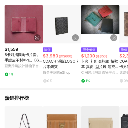
Android v4.6.0 / iOS v4.1.5 以上才具贈點資格。 7. 點數將於出
貨後 45 天後發送。 8. 群眾募資商品，禮物卡，開館保證金，補
運費，攤位費等不具贈點資格。 9. LINE 購物站上之商品規格、
顏色、價位、贈品如與 Pinkoi 商品資訊頁及購物車不符，以
Pinkoi 購物商品資訊頁及購物車標示為準。 10. 點數紅包使用規
則請以點數紅包活動說明為準。 11. 若於 LINE 購物前往 Pinkoi
頁面後才首次下載 Pinkoi APP 並完成訂單，不符合導購資格；承
上，首次下載 Pinkoi APP 後，需透過 LINE 購物前往 Pinkoi 頁
面，方享導購資格。
$1,559
降價
歷史低價
降價
6卡對摺圓角卡片套。
$3,980
$1,200
$2,
(降$600)
(降$50)
手縫皮革材料包。BSP
COACH 滿版LOGO卡
卡夾 卡套 金鞄銀 植鞣
CO
066
亞洲跨境設計購物平台
片零錢夾
革 真皮 l型拉鍊 短夾
卡男
Pinkoi
皮夾 錢包 手工皮革
康是美網購eShop
亞洲跨境設計購物平台
康是美
1%
Pinkoi
0%
1%
0
熱銷排行榜