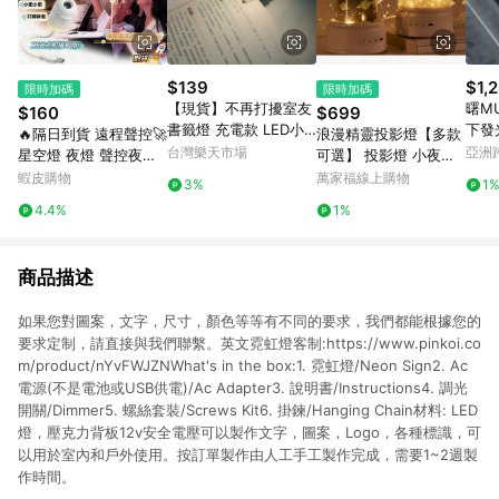
$139
$1,
限時加碼
限時加碼
【現貨】不再打擾室友
曙M
$160
$699
書籤燈 充電款 LED小
🔥隔日到貨 遠程聲控🚀
浪漫精靈投影燈【多款
夜燈 超薄 夜間LED 便
台灣樂天市場
亞洲
星空燈 夜燈 聲控夜燈
可選】 投影燈 小夜燈
攜式 便籤燈 夾書燈 讀
Pinko
小夜燈 氣氛燈 銀河投
八款音效 投影 夜燈 禮
蝦皮購物
萬家福線上購物
3%
1
書燈 交換禮物｜領券最
影燈 星空投影燈 禮物
物 交換禮物 宇宙星空
4.4%
1%
高折$220
車載星空燈
戀人 生日派對 海洋世
界
商品描述
如果您對圖案，文字，尺寸，顏色等等有不同的要求，我們都能根據您的
要求定制，請直接與我們聯繫。英文霓虹燈客制:https://www.pinkoi.co
m/product/nYvFWJZNWhat's in the box:1. 霓虹燈/Neon Sign2. Ac
電源(不是電池或USB供電)/Ac Adapter3. 說明書/Instructions4. 調光
開關/Dimmer5. 螺絲套裝/Screws Kit6. 掛鍊/Hanging Chain材料: LED
燈，壓克力背板12v安全電壓可以製作文字，圖案，Logo，各種標識，可
以用於室內和戶外使用。按訂單製作由人工手工製作完成，需要1~2週製
作時間。