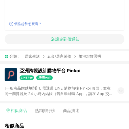
價格趨勢怎麼看？
設定到價通知
分類：
居家生活
五金/居家裝修
燈泡燈飾照明
亞洲跨境設計購物平台 Pinkoi
[一般商品贈點規則] 1. 需透過 LINE 購物前往 Pinkoi 頁面，並在
同一瀏覽器於 24 小時內結帳（若自動跳轉 App ，請在 App 交
易），才具點數回饋資格。 2. 點數回饋計算將扣除訂單金額中的
運費與金流手續費與手動輸入之優惠碼折扣。 3. LINE 購物點數
回饋訂單不得享有 Pinkoi 站方優惠，例如首購優惠，P coins，
相似商品
熱銷排行榜
商品描述
全站(不包含手動輸入之優惠碼)。 4. 透過 LINE 購物連結到
Pinkoi 以外之網站購買之商品不具贈點資格。 5. 取消訂單或退貨
相似商品
行為，不具贈點資格，部分退款不在此限。 6. APP 請更新至