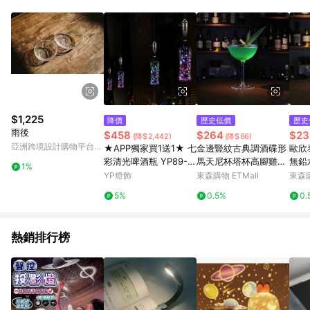
Android v4.6.0 / iOS v4.1.5 以上才具贈點資格。 7. 點數將於出
貨後 45 天後發送。 8. 群眾募資商品，禮物卡，開館保證金，補
運費，攤位費等不具贈點資格。 9. LINE 購物站上之商品規格、
顏色、價位、贈品如與 Pinkoi 商品資訊頁及購物車不符，以
Pinkoi 購物商品資訊頁及購物車標示為準。 10. 點數紅包使用規
則請以點數紅包活動說明為準。 11. 若於 LINE 購物前往 Pinkoi
頁面後才首次下載 Pinkoi APP 並完成訂單，不符合導購資格；承
上，首次下載 Pinkoi APP 後，需透過 LINE 購物前往 Pinkoi 頁
面，方享導購資格。
$1,225
降價
歷史低價
歷史
雨後
$458
$264
$23
(降$2,442)
(降$66)
亞洲跨境設計購物平台
★APP獨家買1送1★ 七
金邊豎紋古典調酒碟形
歐欣
Pinkoi
彩清光啤酒瓶 YP89-4
馬天尼杯塔杯高腳雞水
無鉛
1%
08-88
晶玻璃尾酒杯氣泡酒杯
腳杯
YP燈飾
東森購物 ETMall
東森購
5%
0.5%
0.
熱銷排行榜