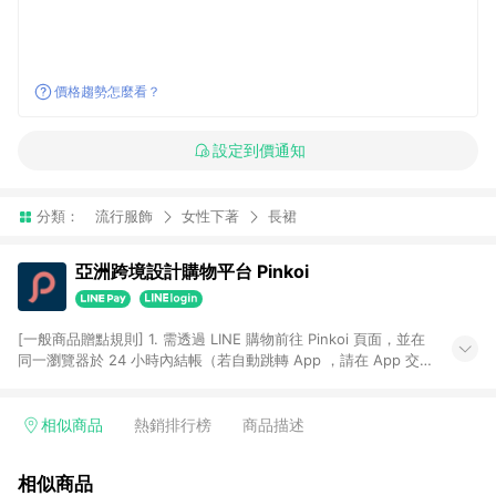
價格趨勢怎麼看？
設定到價通知
分類：
流行服飾
女性下著
長裙
亞洲跨境設計購物平台 Pinkoi
[一般商品贈點規則] 1. 需透過 LINE 購物前往 Pinkoi 頁面，並在
同一瀏覽器於 24 小時內結帳（若自動跳轉 App ，請在 App 交
易），才具點數回饋資格。 2. 點數回饋計算將扣除訂單金額中的
運費與金流手續費與手動輸入之優惠碼折扣。 3. LINE 購物點數
回饋訂單不得享有 Pinkoi 站方優惠，例如首購優惠，P coins，
相似商品
熱銷排行榜
商品描述
全站(不包含手動輸入之優惠碼)。 4. 透過 LINE 購物連結到
Pinkoi 以外之網站購買之商品不具贈點資格。 5. 取消訂單或退貨
相似商品
行為，不具贈點資格，部分退款不在此限。 6. APP 請更新至