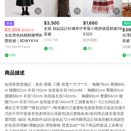
$3,500
$1,680
降價
限時
女裝 扭結設計針織布中
草莓小熊拼接蛋糕裙08
$3,504
$39
(降$876)
長裙
5320
女款黑色純棉附腰帶休
光澤
COS TW
默然服飾
閒長裙｜8DWYKY4
長裙
The North Face
OB
5%
2%
15%
1
商品描述
如需客製需備註：身高 體重 三圍 肩寬**尺寸**S： 胸圍78cm 臀圍86c
m 腰圍62cm 衣長130cm 加長版衣長140cmM： 胸圍82cm 臀圍90cm
腰圍68cm 衣長130cm 加長版衣長140cmL： 胸圍86cm 臀圍94cm 腰
圍72cm 衣長130cm 加長版衣長140cm手工測量會有2~3公分的誤差，
屬於正常范圍**購前須知** /每張圖片已盡量較色因各類顯示器及拍攝方
式的不同可能會有色差情況出現顏色請以實物為准/收到商品後若發現質
量問題 (線頭 色差除外)請於簽收起72小時內聯系設計師為您解決感謝您
的包容與理解/禮貌諮詢 理智購物 買賣自由**拍下商品即默認上述事項