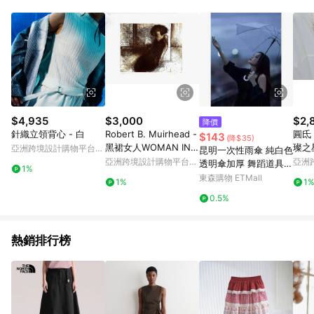
Android v4.6.0 / iOS v4.1.5 以上才具贈點資格。 7. 點數將於出
貨後 45 天後發送。 8. 群眾募資商品，禮物卡，開館保證金，補
運費，攤位費等不具贈點資格。 9. LINE 購物站上之商品規格、
顏色、價位、贈品如與 Pinkoi 商品資訊頁及購物車不符，以
Pinkoi 購物商品資訊頁及購物車標示為準。 10. 點數紅包使用規
則請以點數紅包活動說明為準。 11. 若於 LINE 購物前往 Pinkoi
頁面後才首次下載 Pinkoi APP 並完成訂單，不符合導購資格；承
上，首次下載 Pinkoi APP 後，需透過 LINE 購物前往 Pinkoi 頁
面，方享導購資格。
$4,935
$3,000
$2,
降價
針織立領背心 - 白
Robert B. Muirhead -
圓氐 典雅女伶 芭蕾璀
$143
(降$35)
黑裙女人WOMAN IN B
亞洲跨境設計購物平台
昆明一次性雨傘 純白色
LACK DRESS - 簽名版
Pinkoi
亞洲跨境設計購物平台
亞洲
透明傘加厚 舞蹈道具
1%
畫
Pinkoi
Pinko
長傘 拍照婚禮跳舞傘
東森購物 ETMall
1%
1
0.5%
熱銷排行榜