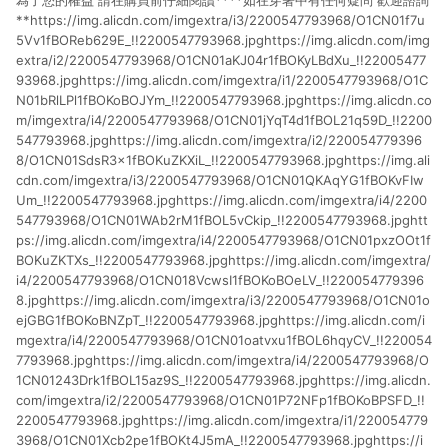
為了您的權益 請在購買前仔細閱讀****如在穿著中有任何疑問 歡迎諮詢
**https://img.alicdn.com/imgextra/i3/2200547793968/O1CN01f7u
5Vv1fBOReb629E_!!2200547793968.jpghttps://img.alicdn.com/img
extra/i2/2200547793968/O1CN01aKJ04r1fBOKyLBdXu_!!22005477
93968.jpghttps://img.alicdn.com/imgextra/i1/2200547793968/O1C
N01bRlLPl1fBOKoBOJYm_!!2200547793968.jpghttps://img.alicdn.co
m/imgextra/i4/2200547793968/O1CN01jYqT4d1fBOL21q59D_!!2200
547793968.jpghttps://img.alicdn.com/imgextra/i2/220054779396
8/O1CN01SdsR3x1fBOKuZKXiL_!!2200547793968.jpghttps://img.ali
cdn.com/imgextra/i3/2200547793968/O1CN01QKAqYG1fBOKvFIw
Um_!!2200547793968.jpghttps://img.alicdn.com/imgextra/i4/2200
547793968/O1CN01WAb2rM1fBOL5vCkip_!!2200547793968.jpghtt
ps://img.alicdn.com/imgextra/i4/2200547793968/O1CN01pxzOOt1f
BOKuZKTXs_!!2200547793968.jpghttps://img.alicdn.com/imgextra/
i4/2200547793968/O1CN018VcwsI1fBOKoBOeLV_!!220054779396
8.jpghttps://img.alicdn.com/imgextra/i3/2200547793968/O1CN01o
ejGBG1fBOKoBNZpT_!!2200547793968.jpghttps://img.alicdn.com/i
mgextra/i4/2200547793968/O1CN01oatvxu1fBOL6hqyCV_!!220054
7793968.jpghttps://img.alicdn.com/imgextra/i4/2200547793968/O
1CN01243Drk1fBOL15az9S_!!2200547793968.jpghttps://img.alicdn.
com/imgextra/i2/2200547793968/O1CN01P72NFp1fBOKoBPSFD_!!
2200547793968.jpghttps://img.alicdn.com/imgextra/i1/220054779
3968/O1CN01Xcb2pe1fBOKt4J5mA_!!2200547793968.jpghttps://i