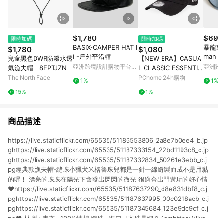
$1,780
$69
限時加碼
限時加碼
BASIX-CAMPER HAT I
暴龍刺
$1,780
$1,080
I -戶外平沿帽
man 
兒童黑色DWR防潑水透
【NEW ERA】CASUA
亞洲跨境設計購物平台
亞洲
氣漁夫帽｜8EPTJZN
L CLASSIC ESSENTIA
Pinkoi
Pinko
L MINI LOGO 紐約洋
The North Face
PChome 24h購物
1%
1
基 黑-NE12324429
15%
1%
商品描述
https://live.staticflickr.com/65535/51186553806_2a8e7b0ee4_b.jp
ghttps://live.staticflickr.com/65535/51187333154_22bd1193c8_c.jp
ghttps://live.staticflickr.com/65535/51187332834_50261e3ebb_c.j
pg經典款漁夫帽-縫珠小獵犬米格魯珠兒都是一針一線縫製而成不是用黏
的喔！ 漂亮的珠珠在陽光下會發出閃閃的微光 很適合出門遊玩的好心情
❤️https://live.staticflickr.com/65535/51187637290_d8e831dbf8_c.j
pghttps://live.staticflickr.com/65535/51187637995_00c0218acb_c.j
pghttps://live.staticflickr.com/65535/51187345684_123e9dc9cf_c.j