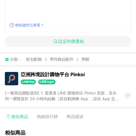
價格趨勢怎麼看？
設定到價通知
分類：
鞋包配飾
男性飾品配件
男帽
亞洲跨境設計購物平台 Pinkoi
[一般商品贈點規則] 1. 需透過 LINE 購物前往 Pinkoi 頁面，並在
同一瀏覽器於 24 小時內結帳（若自動跳轉 App ，請在 App 交
易），才具點數回饋資格。 2. 點數回饋計算將扣除訂單金額中的
運費與金流手續費與手動輸入之優惠碼折扣。 3. LINE 購物點數
回饋訂單不得享有 Pinkoi 站方優惠，例如首購優惠，P coins，
相似商品
熱銷排行榜
商品描述
全站(不包含手動輸入之優惠碼)。 4. 透過 LINE 購物連結到
Pinkoi 以外之網站購買之商品不具贈點資格。 5. 取消訂單或退貨
相似商品
行為，不具贈點資格，部分退款不在此限。 6. APP 請更新至