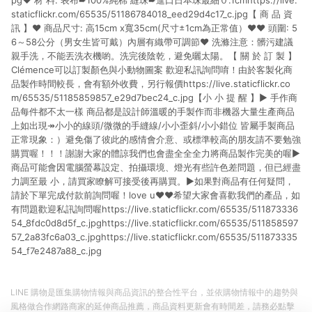
pg♥ 材 料: 表布➨100%純棉 縫珠➨進口日本珠最細０.1cmhttps://live.
staticflickr.com/65535/51186784018_eed29d4c17_c.jpg【 商 品 資
訊 】♥ 商品尺寸: 高15cm x寬35cm(尺寸±1cm為正常值）♥♥ 頭圍: 5
6～58公分（男女生皆可戴）內層有織帶可調節♥ 洗滌注意：髒污建議
親手洗，不能丟洗衣機喲。洗完後陰乾，避免曬太陽。【 關 於 訂 製 】
Clémence可以訂製顏色與小動物圖案 歡迎私訊詢問唷！由於客製化商
品製作時間較長，會有額外收費，另行報價https://live.staticflickr.co
m/65535/51185859857_e29d7bec24_c.jpg【小 小 提 醒 】► 手作商
品每件都不太一樣 商品都是設計師溫暖的手製作而非機器大量生產商品
上如出現↠小小的線頭/微微的手縫線/小小歪斜/小小錯位 皆屬手製商品
正常現象：）避免傷了彼此的感情會介意、或標準較高的朋友請不要勉強
購買喔！！！謝謝大家的體諒我們也會盡全全全力將商品製作完美的喔►
商品可能會因電腦螢幕設定、拍攝環境、燈光有些許色差問題，但已經盡
力調至最 小，請買家瞭解可接受後再購買。►如果對商品有任何疑問，
請於下單完成付款前詢問喔！love u♥♥希望大家會喜歡我們的產品，如
有問題歡迎私訊詢問喔https://live.staticflickr.com/65535/511873336
54_8fdc0d8d5f_c.jpghttps://live.staticflickr.com/65535/511858597
57_2a83fc6a03_c.jpghttps://live.staticflickr.com/65535/511873335
54_f7e2487a88_c.jpg
LINE 購物是匯集購物情報與商品資訊的整合性平台，並依購物情報中的趨勢與
風格做合作網路商家的延伸商品推薦，商品資料更新會有時間差，請務必點擊