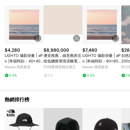
Android v4.6.0 / iOS v4.1.5 以上才具贈點資格。 7. 點數將於出
貨後 45 天後發送。 8. 群眾募資商品，禮物卡，開館保證金，補
運費，攤位費等不具贈點資格。 9. LINE 購物站上之商品規格、
顏色、價位、贈品如與 Pinkoi 商品資訊頁及購物車不符，以
Pinkoi 購物商品資訊頁及購物車標示為準。 10. 點數紅包使用規
則請以點數紅包活動說明為準。 11. 若於 LINE 購物前往 Pinkoi
頁面後才首次下載 Pinkoi APP 並完成訂單，不符合導購資格；承
上，首次下載 Pinkoi APP 後，需透過 LINE 購物前往 Pinkoi 頁
面，方享導購資格。
$4,280
$8,980,000
$7,480
$26
LIGHTO 攝影掛畫 | aP
潘安推薦．綠意兩房北
LIGHTO 攝影掛畫 | aP
自然
o |幸福時刻 - 40x40c
投低總價環境清幽電梯
o |幸福時刻 - 60x60c
200
m-黑胡桃色鋁框
美宅｜台北市北投區溫
m-楓木色鋁框
7030
Marais 瑪黑家居
5168實價登錄比價王
Marais 瑪黑家居
特力
泉路
0.5%
0%
0.5%
1
熱銷排行榜