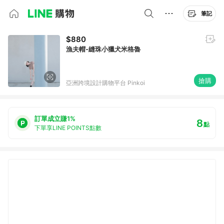
筆記
$880
漁夫帽-縫珠小獵犬米格魯
搶購
亞洲跨境設計購物平台 Pinkoi
訂單成立賺1%
8
點
下單享LINE POINTS點數