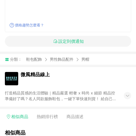
價格趨勢怎麼看？
設定到價通知
分類：
鞋包配飾
男性飾品配件
男帽
微風精品線上
打造精品質感的生活體驗｜精品嚴選 輕奢 x 時尚 x 細節 精品控
準備好了嗎？名人同款服飾鞋包，一鍵下單快速到貨！ 給自己一
份最好的禮物！歐系質感精品進駐，珠寶名品、手錶配飾。不定
期折扣 網購超划算！ ● 注意事項：需透過 LINE 購物前往並在同
一瀏覽器於 24 小時內結帳才享有回饋，點數將於廠商出貨後 30
相似商品
熱銷排行榜
商品描述
天前後發送。 ● Breeze Beauty 國際美妝：僅限指定專區享點
數回饋（※ 官網首頁路徑：獨家企劃 > LINE 購物回饋專區 >
相似商品
Breeze Beauty；其餘商品皆不享點數回饋。）