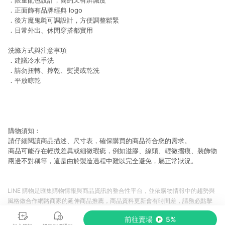
．限量配色設計，簡約又有辨識度
．正面飾有品牌經典 logo
．後方魔鬼氈可調設計，方便調整鬆緊
．日常外出、休閒穿搭都實用
洗滌方式與注意事項
．建議冷水手洗
．請勿扭轉、擰乾、熨燙或乾洗
．平放晾乾
購物須知：
請仔細閱讀商品描述、尺寸表，確保購買的商品符合您的需求。
商品可能存在輕微差異或細微瑕疵，例如溢膠、線頭、輕微摺痕、裝飾物
兩邊不對稱等，這是由於製造過程中難以完全避免，屬正常狀況。
LINE 購物是匯集購物情報與商品資訊的整合性平台，並依購物情報中的趨勢與
風格做合作網路商家的延伸商品推薦，商品資料更新會有時間差，請務必點擊
商品至各合作網路商家，確認現售價與購物條件，一切資訊以合作廠商網頁為
前往賣場
5%
準。