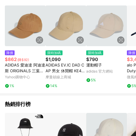
降價
限時加碼
限時加碼
降價
$862
$1,090
$790
$3,
(降$92)
ADIDAS 愛迪達 阿迪達
ADIDAS EV.IC DAD C
運動帽子
alo 
斯 ORIGINALS 三葉草
AP 男女 休閒帽 KE465
Dut
adidas 官方網站
棒球帽 男 女 休閒帽-
6
海軍藍
Yahoo購物中心
摩曼頓線上商城
微風
5%
咖啡色系-PE DAD CAP
1%
14%
5
-JN7135
熱銷排行榜