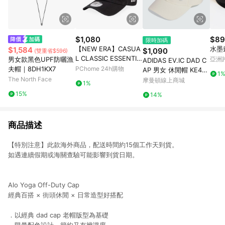
$1,080
$89
限時加碼
【NEW ERA】CASUA
水墨
$1,584
$1,090
(雙重省$596)
L CLASSIC ESSENTIA
男女款黑色UPF防曬漁
亞洲
ADIDAS EV.IC DAD C
L MINI LOGO 紐約洋
Pinko
夫帽｜8DH1KX7
PChome 24h購物
AP 男女 休閒帽 KE465
1
基 黑-NE12324429
The North Face
7
摩曼頓線上商城
1%
15%
14%
商品描述
【特別注意】此款海外商品，配送時間約15個工作天到貨。
如遇連續假期或海關查驗可能影響到貨日期。
Alo Yoga Off-Duty Cap
經典百搭 × 街頭休閒 × 日常造型好搭配
．以經典 dad cap 老帽版型為基礎