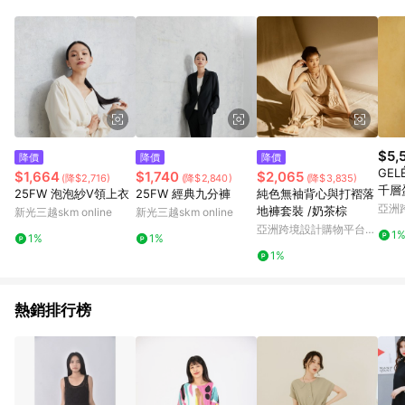
Android v4.6.0 / iOS v4.1.5 以上才具贈點資格。 7. 點數將於出
貨後 45 天後發送。 8. 群眾募資商品，禮物卡，開館保證金，補
運費，攤位費等不具贈點資格。 9. LINE 購物站上之商品規格、
顏色、價位、贈品如與 Pinkoi 商品資訊頁及購物車不符，以
Pinkoi 購物商品資訊頁及購物車標示為準。 10. 點數紅包使用規
則請以點數紅包活動說明為準。 11. 若於 LINE 購物前往 Pinkoi
頁面後才首次下載 Pinkoi APP 並完成訂單，不符合導購資格；承
上，首次下載 Pinkoi APP 後，需透過 LINE 購物前往 Pinkoi 頁
面，方享導購資格。
$5,
降價
降價
降價
GE
$1,664
$1,740
$2,065
(降$2,716)
(降$2,840)
(降$3,835)
千層
25FW 泡泡紗V領上衣
25FW 經典九分褲
純色無袖背心與打褶落
亞洲
地褲套裝 /奶茶棕
新光三越skm online
新光三越skm online
Pinko
亞洲跨境設計購物平台
1
1%
1%
Pinkoi
1%
熱銷排行榜