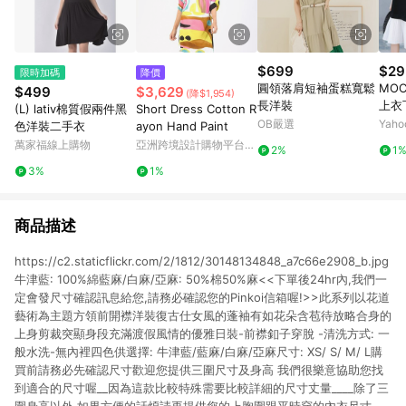
$699
$29
限時加碼
降價
圓領落肩短袖蛋糕寬鬆
MO
$499
$3,629
(降$1,954)
長洋裝
上衣
(L) lativ棉質假兩件黑
Short Dress Cotton R
色百
OB嚴選
Yah
色洋裝二手衣
ayon Hand Paint
萬家福線上購物
亞洲跨境設計購物平台
2%
1
Pinkoi
3%
1%
商品描述
https://c2.staticflickr.com/2/1812/30148134848_a7c66e2908_b.jpg
牛津藍: 100%綿藍麻/白麻/亞麻: 50%棉50%麻<<下單後24hr內,我們一
定會發尺寸確認訊息給您,請務必確認您的Pinkoi信箱喔!>>此系列以花道
藝術為主題方領前開襟洋裝復古仕女風的蓬袖有如花朵含苞待放略合身的
上身剪裁突顯身段充滿渡假風情的優雅日裝-前襟釦子穿脫 -清洗方式: 一
般水洗-無內裡四色供選擇: 牛津藍/藍麻/白麻/亞麻尺寸: XS/ S/ M/ L購
買前請務必先確認尺寸歡迎您提供三圍尺寸及身高 我們很樂意協助您找
到適合的尺寸喔__因為這款比較特殊需要比較詳細的尺寸丈量____除了三