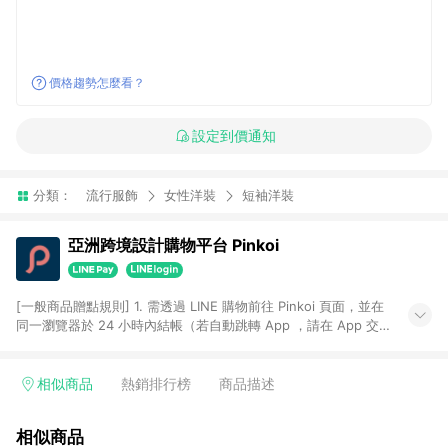
價格趨勢怎麼看？
設定到價通知
分類：
流行服飾
女性洋裝
短袖洋裝
亞洲跨境設計購物平台 Pinkoi
[一般商品贈點規則] 1. 需透過 LINE 購物前往 Pinkoi 頁面，並在
同一瀏覽器於 24 小時內結帳（若自動跳轉 App ，請在 App 交
易），才具點數回饋資格。 2. 點數回饋計算將扣除訂單金額中的
運費與金流手續費與手動輸入之優惠碼折扣。 3. LINE 購物點數
回饋訂單不得享有 Pinkoi 站方優惠，例如首購優惠，P coins，
相似商品
熱銷排行榜
商品描述
全站(不包含手動輸入之優惠碼)。 4. 透過 LINE 購物連結到
Pinkoi 以外之網站購買之商品不具贈點資格。 5. 取消訂單或退貨
相似商品
行為，不具贈點資格，部分退款不在此限。 6. APP 請更新至