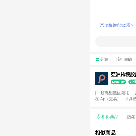
價格趨勢怎麼看？
分類：
流行服飾
亞洲跨境設計
[一般商品贈點規則] 1.
在 App 交易），才
扣。 3. LINE 購物
碼)。 4. 透過 LIN
格，部分退款不在此限。 6. 
相似商品
熱銷
後發送。 8. 群眾募
顏色、價位、贈品如與 P
相似商品
使用規則請以點數紅包活動說