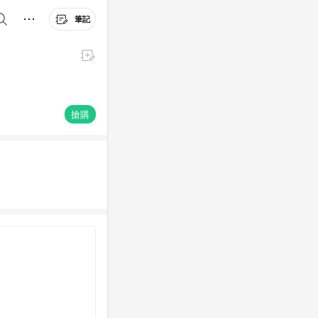
筆記
搶購