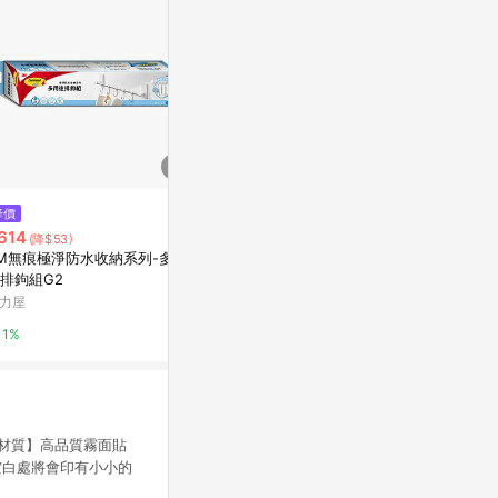
$115
$40
降價
貓咪小品 花與你的物語 遇見你的
【錦源興】藍
614
(降$53)
那天
亞洲跨境設計購物
M無痕極淨防水收納系列-多用
亞洲跨境設計購物平台 Pinkoi
排鉤組G2
1%
力屋
1%
1%
入【材質】高品質霧面貼
空白處將會印有小小的