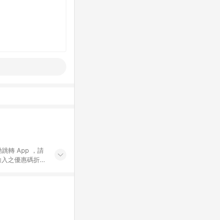
動跳轉 App ，請
輸入之優惠碼折
手動輸入之優惠
行為，不具贈點資
數將於出貨後 45 天
站上之商品規格、
 10. 點數紅包
PP 並完成訂單，不