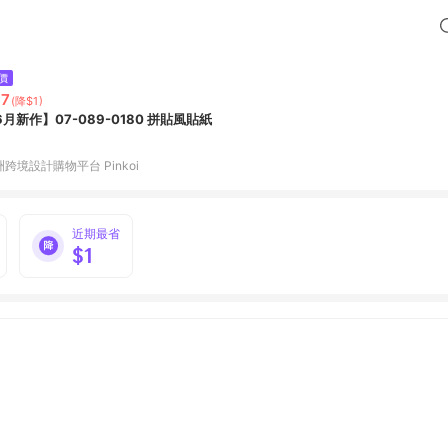
價
37
(降$1)
6月新作】07-089-0180 拼貼風貼紙
跨境設計購物平台 Pinkoi
近期最省
$1