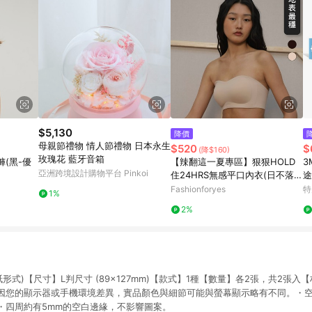
$5,130
降價
母親節禮物 情人節禮物 日本永生
$520
$
(降$160)
玫瑰花 藍牙音箱
(黑-優
【辣翻這一夏專區】狠狠HOLD
3
亞洲跨境設計購物平台 Pinkoi
住24HRS無感平口內衣(日不落
途
款)
Fashionforyes
特
1%
2%
形式)【尺寸】L判尺寸 (89×127mm)【款式】1種【數量】各2張，共2張
因您的顯示器或手機環境差異，實品顏色與細節可能與螢幕顯示略有不同。・
・四周約有5mm的空白邊緣，不影響圖案。