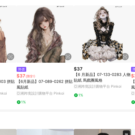
載 Pinkoi APP 後，需透過 LINE 購物前往 Pinkoi 頁面，方享導購資格
$37
降價
【6 月新品】07-133-0283 人物
$37
$
(降$1)
貼紙 馬戲團風格
103 拼貼
【6月新品】07-089-0262 拼貼
【
亞洲跨境設計購物平台 Pinkoi
風貼紙
風
koi
亞洲跨境設計購物平台 Pinkoi
亞
1%
1%