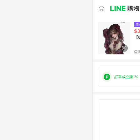
降
$
【
亞洲
訂單成立賺1%