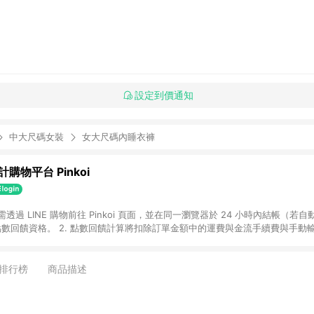
設定到價通知
中大尺碼女裝
女大尺碼內睡衣褲
購物平台 Pinkoi
 需透過 LINE 購物前往 Pinkoi 頁面，並在同一瀏覽器於 24 小時內結帳（若自
具點數回饋資格。 2. 點數回饋計算將扣除訂單金額中的運費與金流手續費與手動
點數回饋訂單不得享有 Pinkoi 站方優惠，例如首購優惠，P coins，全站(不包含
E 購物連結到 Pinkoi 以外之網站購買之商品不具贈點資格。 5. 取消訂單或退貨
APP 請更新至Android v4.6.0 / iOS v4.1.5 以上才具贈點資格。 7. 點
排行榜
商品描述
資商品，禮物卡，開館保證金，補運費，攤位費等不具贈點資格。 9. LINE 購物
inkoi 商品資訊頁及購物車不符，以 Pinkoi 購物商品資訊頁及購物車標示為準。
明為準。 11. 若於 LINE 購物前往 Pinkoi 頁面後才首次下載 Pinkoi A