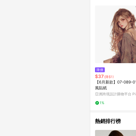
符合導購資格；承上，首次下
降價
$37
(降$1)
【6月新款】07-089-0
風貼紙
亞洲跨境設計購物平台 Pin
1%
熱銷排行榜