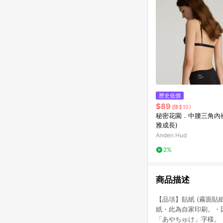
歷史低價
$89
(降$10)
秘密花園．中腰三角內褲
雅成長)
Anden Hud
2%
商品描述
【品項】貼紙 (霧面貼紙
紙・此為自家印刷。・
「あやちゅけ」字樣。