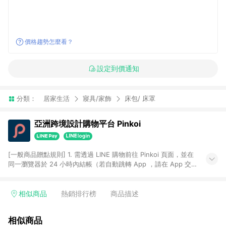
價格趨勢怎麼看？
設定到價通知
分類：
居家生活
寢具/家飾
床包/ 床罩
亞洲跨境設計購物平台 Pinkoi
[一般商品贈點規則] 1. 需透過 LINE 購物前往 Pinkoi 頁面，並在
同一瀏覽器於 24 小時內結帳（若自動跳轉 App ，請在 App 交
易），才具點數回饋資格。 2. 點數回饋計算將扣除訂單金額中的
運費與金流手續費與手動輸入之優惠碼折扣。 3. LINE 購物點數
回饋訂單不得享有 Pinkoi 站方優惠，例如首購優惠，P coins，
相似商品
熱銷排行榜
商品描述
全站(不包含手動輸入之優惠碼)。 4. 透過 LINE 購物連結到
Pinkoi 以外之網站購買之商品不具贈點資格。 5. 取消訂單或退貨
相似商品
行為，不具贈點資格，部分退款不在此限。 6. APP 請更新至