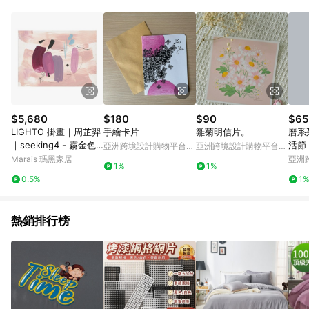
Android v4.6.0 / iOS v4.1.5 以上才具贈點資格。 7. 點數將於出
貨後 45 天後發送。 8. 群眾募資商品，禮物卡，開館保證金，補
運費，攤位費等不具贈點資格。 9. LINE 購物站上之商品規格、
顏色、價位、贈品如與 Pinkoi 商品資訊頁及購物車不符，以
Pinkoi 購物商品資訊頁及購物車標示為準。 10. 點數紅包使用規
則請以點數紅包活動說明為準。 11. 若於 LINE 購物前往 Pinkoi
頁面後才首次下載 Pinkoi APP 並完成訂單，不符合導購資格；承
上，首次下載 Pinkoi APP 後，需透過 LINE 購物前往 Pinkoi 頁
面，方享導購資格。
$5,680
$180
$90
$65
LIGHTO 掛畫｜周芷羿
手繪卡片
雛菊明信片。
曆系
｜seeking4 - 霧金色
活節
亞洲跨境設計購物平台
亞洲跨境設計購物平台
鋁框-50 x 70 cm
Pinkoi
Pinkoi
Marais 瑪黑家居
亞洲
1%
1%
Pinko
0.5%
1
熱銷排行榜