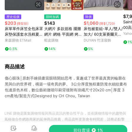
$7,
歷史低價
限時加碼
降價
Sai
$203
$143
$1,060
(降$50)
(降$1,720)
00
床單單件床笠全包床罩
大網片 多款規格 擺攤
床包被套組-單人/雙人/
加大
Yah
床墊保護套水洗棉夏季
網片 網格 平面網 烤漆
加大/ 60支萊賽爾天絲
天絲
母嬰水洗棉床笠三件套
網片 鐵網 夜市網片 大
/ 芝麻霧灰 台灣製
東森購物 ETMall
蝦皮購物
DUYAN 竹漾寢飾
1
網格 掛網 網片寵物圍
0.5%
14%
5%
網格掛籃 網片 鐵網格
商品描述
傷心眼珠│原創手繪插畫當眼睛開始思考，童趣成了世界最真實的輪廓在
黑與白的世界裡，構築一場奇異的夢。 3公分厚度無框畫防潑水細紋畫布
包邊原色木框，數位藝術微噴印刷背後附有掛繩尺寸20x20 cm│厚度 3
cm產地/製造方式Designed by CH Chou, Taiwan
LINE 購物是匯集購物情報與商品資訊的整合性平台，並依購物情報中的趨勢與
風格做合作網路商家的延伸商品推薦，商品資料更新會有時間差，請務必點擊
商品至各合作網路商家，確認現售價與購物條件，一切資訊以合作廠商網頁為
前往賣場
1%
準。