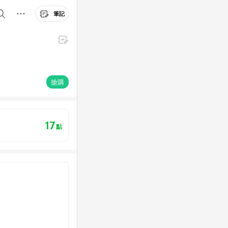
筆記
搶購
17
點