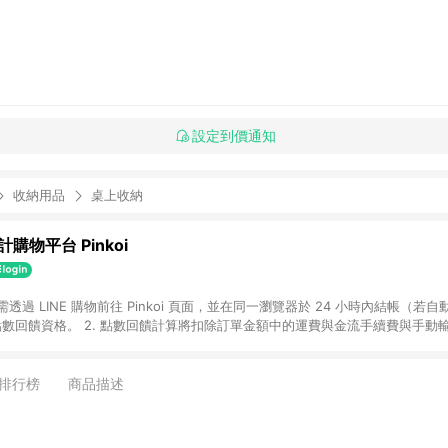
設定到價通知
收納用品
桌上收納
購物平台 Pinkoi
 需透過 LINE 購物前往 Pinkoi 頁面，並在同一瀏覽器於 24 小時內結帳（若自
具點數回饋資格。 2. 點數回饋計算將扣除訂單金額中的運費與金流手續費與手動
點數回饋訂單不得享有 Pinkoi 站方優惠，例如首購優惠，P coins，全站(不包含
E 購物連結到 Pinkoi 以外之網站購買之商品不具贈點資格。 5. 取消訂單或退貨
APP 請更新至Android v4.6.0 / iOS v4.1.5 以上才具贈點資格。 7. 點
排行榜
商品描述
資商品，禮物卡，開館保證金，補運費，攤位費等不具贈點資格。 9. LINE 購物
inkoi 商品資訊頁及購物車不符，以 Pinkoi 購物商品資訊頁及購物車標示為準。
明為準。 11. 若於 LINE 購物前往 Pinkoi 頁面後才首次下載 Pinkoi A