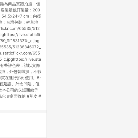
片雖為商品實體拍攝，但
受訂製、客製最低訂製量：200
4.5x24x7 cm；內徑
g產地：台灣包裝：輕草地
flickr.com/65535/512
ttps://live.staticfli
789_9f1831337a_c.jpg
om/65535/51236346072_
.staticflickr.com/655
c.jpghttps://live.sta
看與實物會有些許色差，請以實際
摺痕，外包裝凹損，不影
買在進行拆封使用。5-
時程延誤、外盒凹陷，但
於本公司的失誤而給予
綠化 #桌面收納 #草皮 #