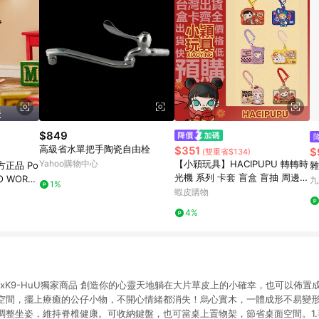
$849
高級省水單把手陶瓷自由栓
$351
$
(雙重省$134)
Yahoo購物中心
【小穎玩具】HACIPUPU 轉轉時
正品 Po
雜
光機 系列 卡套 盲盒 盲抽 周邊
O WORLD
九
1%
禮物 POPMART 泡泡瑪特 手搖
 公仔盲盒
蝦皮購物
綿綿冰
4%
.be/AXklxK9-HuU獨家商品 創造你的心靈天地躺在大片草皮上的小確幸，也可以
空間，擺上療癒的公仔小物，不開心情緒都消失！烏心實木，一體成形不易變形
調整坐姿，維持脊椎健康。可收納鍵盤，也可當桌上置物架，節省桌面空間。1