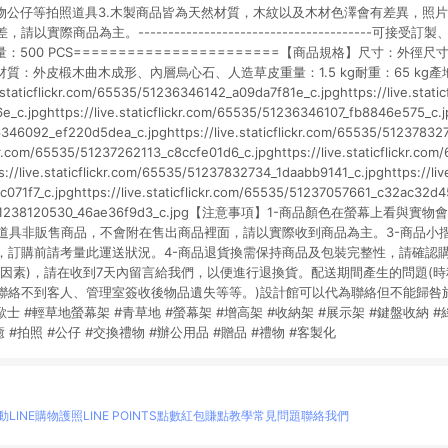
動物公仔等拍照道具3.木製商品皆為天然材質，木紋以及木材色澤會有差異，照
實際商品為主。---------------------------------------可接
500 PCS=======================【商品規格】尺寸：外徑尺寸 5
.5 cm材質：外皮椴木曲木成形、內層烏心石、人造草皮重量：1.5 kg耐重：65 k
taticflickr.com/65535/51236346142_a09da7f81e_c.jpghttps://live.static
.jpghttps://live.staticflickr.com/65535/51236346107_fb8846e575_c.jpgh
46092_ef220d5dea_c.jpghttps://live.staticflickr.com/65535/51237832
ickr.com/65535/51237262113_c8ccfe01d6_c.jpghttps://live.staticflickr.c
://live.staticflickr.com/65535/51237832734_1daabb9141_c.jpghttps://live
071f7_c.jpghttps://live.staticflickr.com/65535/51237057661_c32ac32d45_
65535/51238120530_46ae36f9d3_c.jpg【注意事項】1-商品顏色在螢幕上
攝道具非販售商品，不會附在售出商品裡面，請以實際收到商品為主。3-商品小
，訂購前請考量此運送狀況。4-商品退貨換需保持商品及包裝完整性，請確認購
為因素)，請在收到7天內留言給我們，以便進行退換貨。配送期間產生的問題(
聯絡不到客人、管理室簽收後物品遺失等等。)設計館可以代為聯絡但不能歸咎
歐士 #輕草地螢幕架 #青草地 #螢幕架 #增高架 #收納架 #展示架 #鍵盤收納 #
癒 #拍照 #公仔 #交換禮物 #辦公用品 #贈品 #禮物 #客製化
動
LINE購物護照
LINE POINTS點數紅包
賺點教學
常見問題
聯絡我們