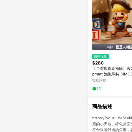
限時加碼
$280
【台灣現貨＆預購】官方
pmart 泡泡瑪特 DIMO
× PIXAR聯名系列手辦
蝦皮購物
禮物
1%
商品描述
https://youtu
癒的小天地。綠化桌面
符合眼睛舒適的角度，