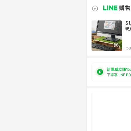
$1
現
亞洲
訂單成立賺1%
下單享LINE P