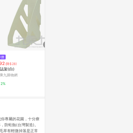
$900
降價
歷史低價
【搭盒訂購限定】 手提生乳卷
92
$2,320
(降$28)
(降$1
袋/愛在春天
誌架(白)
小動物 l 置物
台灣樂天市場
乘九購物網
亞洲跨境設計購物
3%
2%
1%
佈置成你專屬的花園，十分療
，防蛀蝕(台灣製造)。
.毛草有輕微掉落是正常