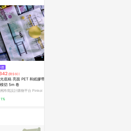
。
$1,551
$3,133
降價
Certified Associate in Project
Power BI: Dat
342
(降$60)
Management (CAPM)® Exam:
nd Analysis
光底稿 亮面 PET 和紙膠帶 特
Unit 4
coursera
coursera
模切 5m 卷
洲跨境設計購物平台 Pinkoi
3%
3%
1%