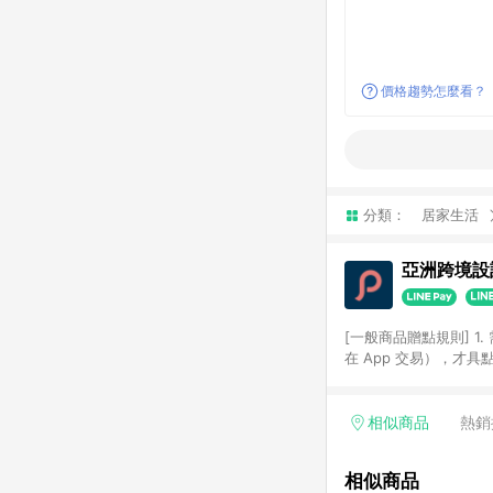
價格趨勢怎麼看？
分類：
居家生活
亞洲跨境設計
[一般商品贈點規則] 1.
在 App 交易），才
扣。 3. LINE 購物
碼)。 4. 透過 LIN
格，部分退款不在此限。 6. 
相似商品
熱銷
後發送。 8. 群眾募
顏色、價位、贈品如與 P
相似商品
使用規則請以點數紅包活動說