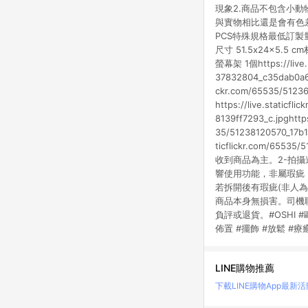
現象2.商品不包含小
與實物相比還是會有色差，請以
PCS特殊規格最低訂製量：
尺寸 51.5x24x5
螢幕架 1個https://live.s
37832804_c35dab0a6e_c
ckr.com/65535/512363
https://live.staticfl
8139ff7293_c.jpghttps
35/51238120570_17b1c
ticflickr.com/
收到商品為主。2-拍
響使用功能，非屬瑕疵
若拆開後有瑕疵(非人
商品本身無損害。司機
負評或退貨。#OSHI #
佈置 #擺飾 #放鬆 #療
LINE購物推薦
下載LINE購物App
最新活