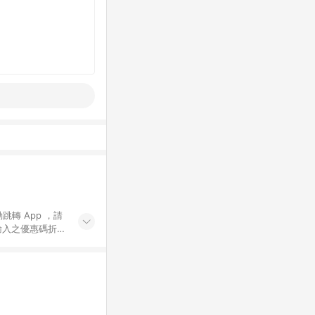
動跳轉 App ，請
輸入之優惠碼折
手動輸入之優惠
行為，不具贈點資
數將於出貨後 45 天
站上之商品規格、
 10. 點數紅包
PP 並完成訂單，不