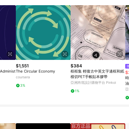
載 Pinkoi APP 後，需透過 LINE 購物前往 Pinkoi 頁面，方享導購資格
$1,551
$384
 Administ
The Circular Economy
框框集 輕復古中英文字邊框和紙
$
模切PET手帳貼本膠帶
coursera
時
亞洲跨境設計購物平台 Pinkoi
油
3%
亞
1%