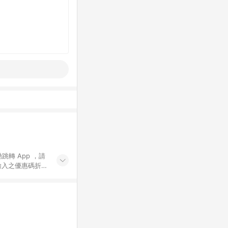
動跳轉 App ，請
輸入之優惠碼折
手動輸入之優惠
行為，不具贈點資
數將於出貨後 45 天
站上之商品規格、
 10. 點數紅包
PP 並完成訂單，不