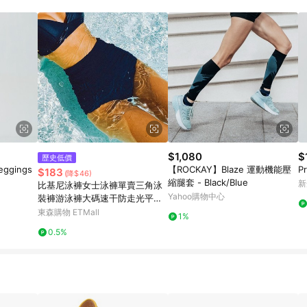
載 Pinkoi APP 後，需透過 LINE 購物前往 Pinkoi 頁面，方享導購資格
$1,080
$
歷史低價
ggings
【ROCKAY】Blaze 運動機能壓
P
$183
(降$46)
縮腿套 - Black/Blue
新
比基尼泳褲女士泳褲單賣三角泳
Yahoo購物中心
裝褲游泳褲大碼速干防走光平角
褲
東森購物 ETMall
1%
0.5%