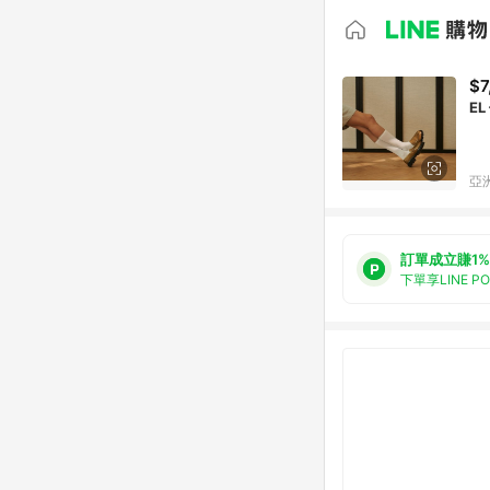
$7
EL
亞洲
訂單成立賺1%
下單享LINE P