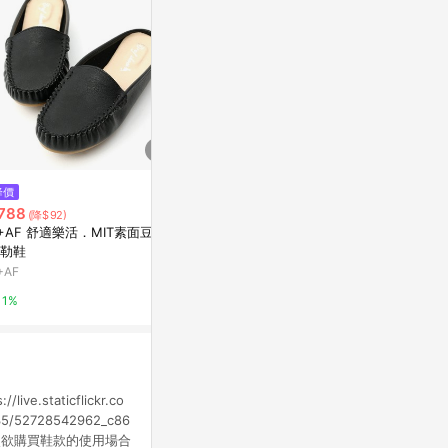
降價
歷史低價
歷史低價
788
$1,530
$626
(降$92)
(降$660)
(降$156
+AF 舒適樂活．MIT素面豆豆
Georgie 鏈條樂福鞋
夏季2024
勒鞋
鞋襪子鞋網面
CHARLES & KEITH
網眼
+AF
東森購物 ETMa
2%
1%
0.5%
.staticflickr.co
535/52728542962_c86
此次欲購買鞋款的使用場合