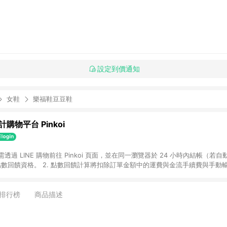
設定到價通知
女鞋
樂福鞋豆豆鞋
購物平台 Pinkoi
 需透過 LINE 購物前往 Pinkoi 頁面，並在同一瀏覽器於 24 小時內結帳（若自
具點數回饋資格。 2. 點數回饋計算將扣除訂單金額中的運費與金流手續費與手動
點數回饋訂單不得享有 Pinkoi 站方優惠，例如首購優惠，P coins，全站(不包含
E 購物連結到 Pinkoi 以外之網站購買之商品不具贈點資格。 5. 取消訂單或退貨
APP 請更新至Android v4.6.0 / iOS v4.1.5 以上才具贈點資格。 7. 點
排行榜
商品描述
資商品，禮物卡，開館保證金，補運費，攤位費等不具贈點資格。 9. LINE 購物
inkoi 商品資訊頁及購物車不符，以 Pinkoi 購物商品資訊頁及購物車標示為準。
明為準。 11. 若於 LINE 購物前往 Pinkoi 頁面後才首次下載 Pinkoi A