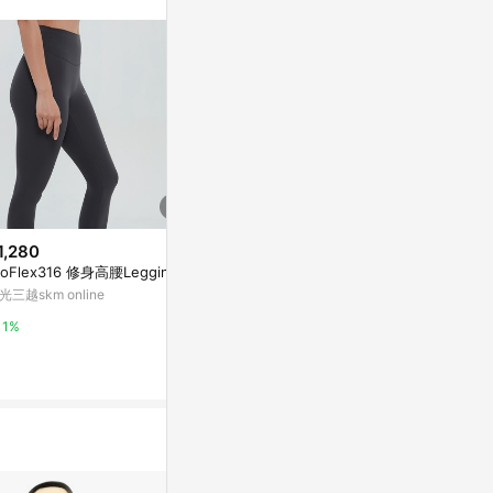
。
1,280
$245
$1,386
roFlex316 修身高腰Leggings
La Belleza韓版細腿九分棉純黑
Mollifix
彈性美體褲內搭褲
帶肩可調運動內
光三越skm online
瑜珈服、無鋼
Yahoo購物中心
Yahoo購物中
1%
1%
1%