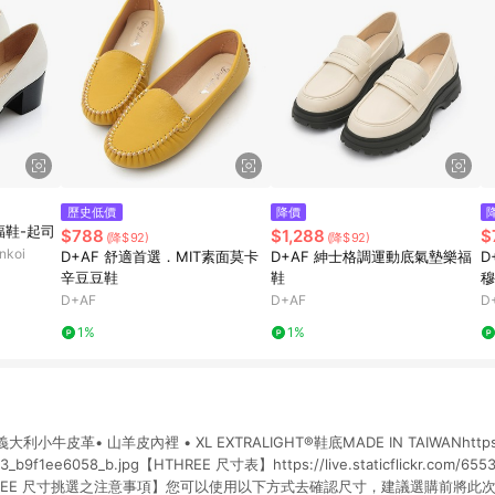
歷史低價
降價
福鞋-起司
$788
$1,288
$
(降$92)
(降$92)
koi
D+AF 舒適首選．MIT素面莫卡
D+AF 紳士格調運動底氣墊樂福
D
辛豆豆鞋
鞋
穆
D+AF
D+AF
D
1%
1%
小牛皮革• 山羊皮內裡 • XL EXTRALIGHT®鞋底MADE IN TAIWANhttps://live
3_b9f1ee6058_b.jpg【HTHREE 尺寸表】https://live.staticflickr.com/65
g【HTHREE 尺寸挑選之注意事項】您可以使用以下方式去確認尺寸，建議選購前將