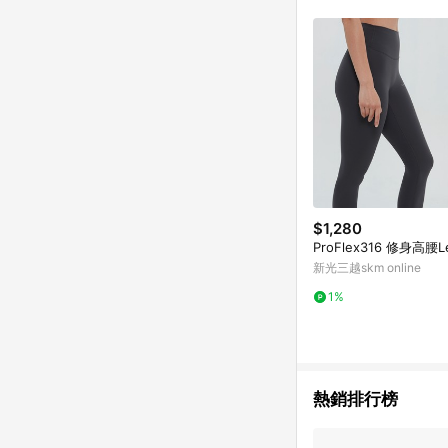
符合導購資格；承上，首次下
$1,280
ProFlex316 修身高腰Le
新光三越skm online
1%
熱銷排行榜