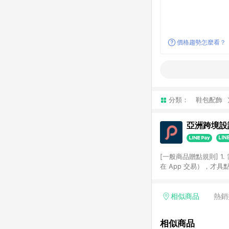
價格趨勢怎麼看？
分類：
鞋包配飾
亞洲跨境設計
[一般商品贈點規則] 1.
在 App 交易），才
扣。 3. LINE 購物
碼)。 4. 透過 LIN
格，部分退款不在此限。 6. 
相似商品
熱銷
後發送。 8. 群眾募
顏色、價位、贈品如與 P
相似商品
使用規則請以點數紅包活動說