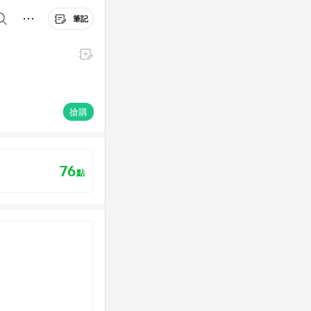
筆記
搶購
76
點