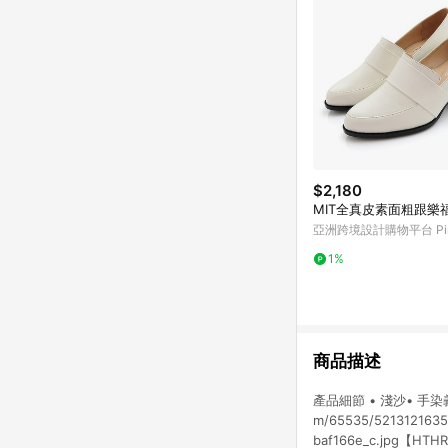
$2,180
MIT全真皮素面粗跟樂
亞洲跨境設計購物平台 Pin
1%
商品描述
產品細節 • 淺沙• 手染義大利
m/65535/5213121635
baf166e_c.jp