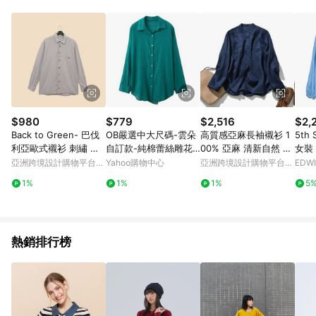
Android v4.6.0 / iOS v4.1.5 以上才具贈點資格。 7. 點數將於出
貨後 45 天後發送。 8. 群眾募資商品，禮物卡，開館保證金，補
運費，攤位費等不具贈點資格。 9. LINE 購物站上之商品規格、
顏色、價位、贈品如與 Pinkoi 商品資訊頁及購物車不符，以
Pinkoi 購物商品資訊頁及購物車標示為準。 10. 點數紅包使用規
則請以點數紅包活動說明為準。 11. 若於 LINE 購物前往 Pinkoi
頁面後才首次下載 Pinkoi APP 並完成訂單，不符合導購資格；承
上，首次下載 Pinkoi APP 後，需透過 LINE 購物前往 Pinkoi 頁
面，方享導購資格。
$980
$779
$2,516
$2,
Back to Green- 巴伐
OB嚴選中大尺碼-雲朵
高質感亞麻長袖襯衫 1
5th
利亞歐式襯衫 刺繡 隱
自訂款-純棉蕾絲雕花
00% 亞麻 清新自然 藏
女裝
密圖騰 vintage b-06
寬版襯衫《AB19808》
青色 240316-6
袖襯
亞洲跨境設計購物平台
Yahoo購物中心
亞洲跨境設計購物平台
EDW
Pinkoi
Pinkoi
1%
1%
1%
5
熱銷排行榜