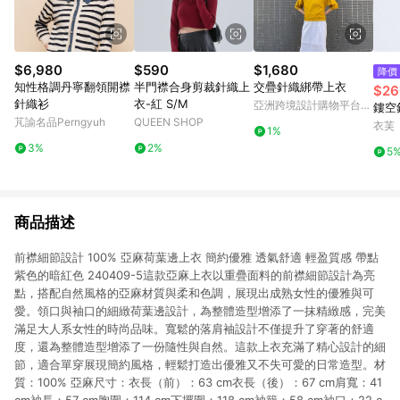
$6,980
$590
$1,680
降價
知性格調丹寧翻領開襟
半門襟合身剪裁針織上
交疊針織綁帶上衣
$26
針織衫
衣-紅 S/M
亞洲跨境設計購物平台
鏤空
Pinkoi
芃諭名品Perngyuh
QUEEN SHOP
衣芙
1%
3%
2%
5
商品描述
前襟細節設計 100% 亞麻荷葉邊上衣 簡約優雅 透氣舒適 輕盈質感 帶點
紫色的暗紅色 240409-5這款亞麻上衣以重疊面料的前襟細節設計為亮
點，搭配自然風格的亞麻材質與柔和色調，展現出成熟女性的優雅與可
愛。領口與袖口的細緻荷葉邊設計，為整體造型增添了一抹精緻感，完美
滿足大人系女性的時尚品味。寬鬆的落肩袖設計不僅提升了穿著的舒適
度，還為整體造型增添了一份隨性與自然。這款上衣充滿了精心設計的細
節，適合單穿展現簡約風格，輕鬆打造出優雅又不失可愛的日常造型。材
質：100% 亞麻尺寸：衣長（前）：63 cm衣長（後）：67 cm肩寬：41