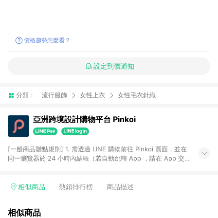
價格趨勢怎麼看？
設定到價通知
分類：
流行服飾
女性上衣
女性毛衣針織
亞洲跨境設計購物平台 Pinkoi
[一般商品贈點規則] 1. 需透過 LINE 購物前往 Pinkoi 頁面，並在
同一瀏覽器於 24 小時內結帳（若自動跳轉 App ，請在 App 交
易），才具點數回饋資格。 2. 點數回饋計算將扣除訂單金額中的
運費與金流手續費與手動輸入之優惠碼折扣。 3. LINE 購物點數
回饋訂單不得享有 Pinkoi 站方優惠，例如首購優惠，P coins，
相似商品
熱銷排行榜
商品描述
全站(不包含手動輸入之優惠碼)。 4. 透過 LINE 購物連結到
Pinkoi 以外之網站購買之商品不具贈點資格。 5. 取消訂單或退貨
相似商品
行為，不具贈點資格，部分退款不在此限。 6. APP 請更新至