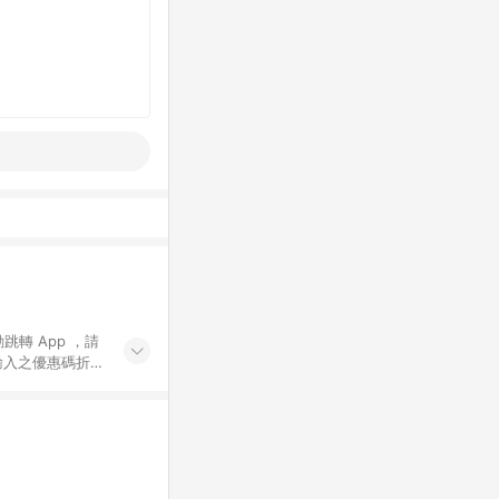
動跳轉 App ，請
輸入之優惠碼折
手動輸入之優惠
行為，不具贈點資
數將於出貨後 45 天
站上之商品規格、
 10. 點數紅包
PP 並完成訂單，不