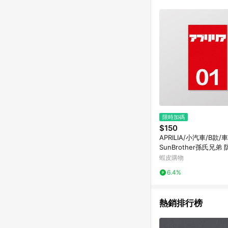
符合導購資格；承上，首次下
限時加碼
$150
APRILIA/小汽車/B款
SunBrother孫氏兄弟
車貼貼紙 軟性磁貼
蝦皮購物
6.4%
熱銷排行榜