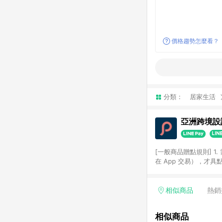
價格趨勢怎麼看？
分類：
居家生活
亞洲跨境設計
[一般商品贈點規則] 1.
在 App 交易），才
扣。 3. LINE 購物
碼)。 4. 透過 LIN
格，部分退款不在此限。 6. 
相似商品
熱銷
後發送。 8. 群眾募
顏色、價位、贈品如與 P
相似商品
使用規則請以點數紅包活動說