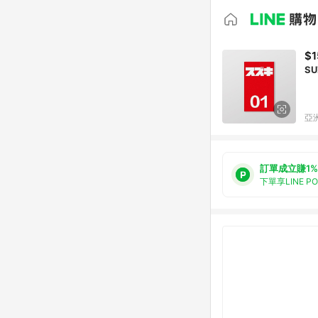
$1
S
亞洲
訂單成立賺1%
下單享LINE P