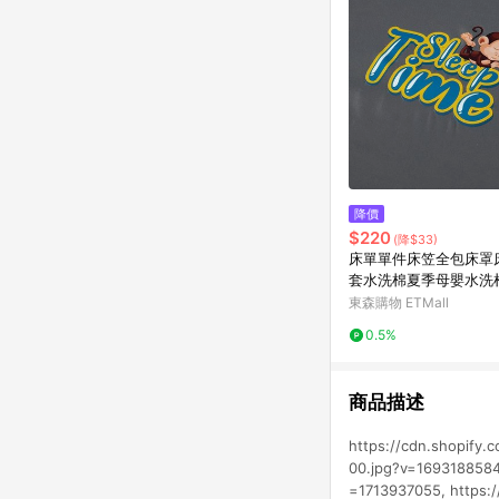
降價
$220
(降$33)
床單單件床笠全包床罩
套水洗棉夏季母嬰水洗
件套
東森購物 ETMall
0.5%
商品描述
https://cdn.shopify.
00.jpg?v=1693188584,
=1713937055, https:/