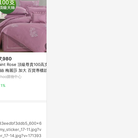
7,980
限時加碼
歷史低價
aint Rose 頂級尊貴100高支數
$149
$5,824
(降$1
絲 梅麗莎 加大 百貨專櫃款10
隔日到貨 冰涼床包 涼感床包 冰
LINEN TA
%天絲兩用被床包四件組
ahoo購物中心
絲床包 涼感床單 涼感保潔墊 雙
組
人床包 素色冰絲床單 單人床包
蝦皮購物
Marais 瑪黑家
1%
加大床包 絲滑床包
12%
0.5%
02-83eedbf3ddb5_600x6
y_sticker_17-11.jpg?v
er_17-14.jpg?v=171393