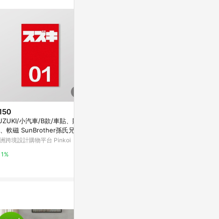
。
150
$100
限時加碼
UZUKI/小汽車/B款/車貼、貼
AEONMOTO
$150
、軟磁 SunBrother孫氏兄弟
貼、貼紙、軟磁 
CITROEN/小汽車/B款/車貼、軟
氏兄弟
洲跨境設計購物平台 Pinkoi
亞洲跨境設計購物
磁 SunBrother孫氏兄弟 防水貼
紙 車貼貼紙 軟性磁貼
蝦皮購物
1%
1%
6.4%