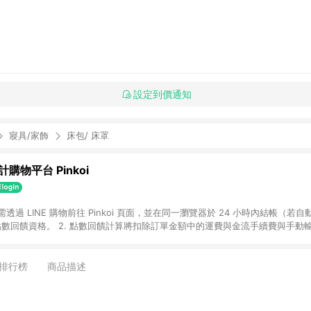
設定到價通知
寢具/家飾
床包/ 床罩
購物平台 Pinkoi
 需透過 LINE 購物前往 Pinkoi 頁面，並在同一瀏覽器於 24 小時內結帳（若自
具點數回饋資格。 2. 點數回饋計算將扣除訂單金額中的運費與金流手續費與手動
點數回饋訂單不得享有 Pinkoi 站方優惠，例如首購優惠，P coins，全站(不包含
E 購物連結到 Pinkoi 以外之網站購買之商品不具贈點資格。 5. 取消訂單或退貨
APP 請更新至Android v4.6.0 / iOS v4.1.5 以上才具贈點資格。 7. 點
排行榜
商品描述
資商品，禮物卡，開館保證金，補運費，攤位費等不具贈點資格。 9. LINE 購物
inkoi 商品資訊頁及購物車不符，以 Pinkoi 購物商品資訊頁及購物車標示為準。
明為準。 11. 若於 LINE 購物前往 Pinkoi 頁面後才首次下載 Pinkoi A