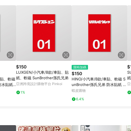
載 Pinkoi APP 後，需透過 LINE 購物前往 Pinkoi 頁面，方享導購資格
$150
$
限時加碼
LUXGEN/小汽車/B款/車貼、貼
S
$150
紙、軟磁 SunBrother孫氏兄弟
紙
/車貼、軟磁
HINO/小汽車/B款/車貼、軟磁 S
亞洲跨境設計購物平台 Pinkoi
亞
 防水貼紙
unBrother孫氏兄弟 防水貼紙 車
貼貼紙 軟性磁貼
蝦皮購物
1%
6.4%