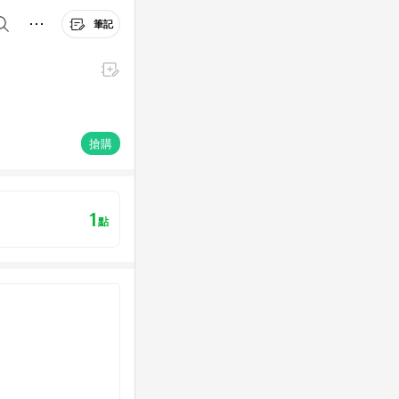
筆記
搶購
1
點