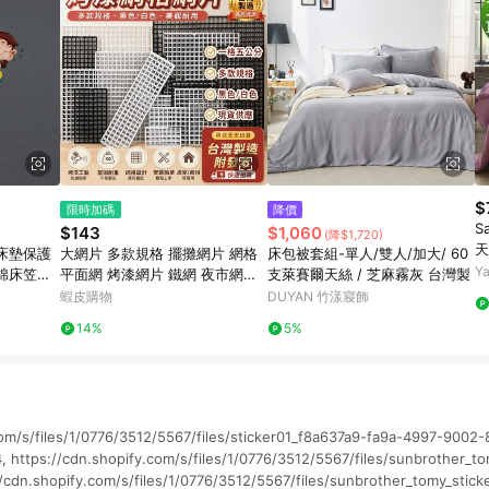
$
限時加碼
降價
S
$143
$1,060
(降$1,720)
天
床墊保護
大網片 多款規格 擺攤網片 網格
床包被套組-單人/雙人/加大/ 60
0
Y
棉床笠三
平面網 烤漆網片 鐵網 夜市網片
支萊賽爾天絲 / 芝麻霧灰 台灣製
大網格 掛網 網片寵物圍 網格掛
蝦皮購物
DUYAN 竹漾寢飾
籃 網片 鐵網格
14%
5%
com/s/files/1/0776/3512/5567/files/sticker01_f8a637a9-fa9a-4997-90
 https://cdn.shopify.com/s/files/1/0776/3512/5567/files/sunbrother_tom
/cdn.shopify.com/s/files/1/0776/3512/5567/files/sunbrother_tomy_stick