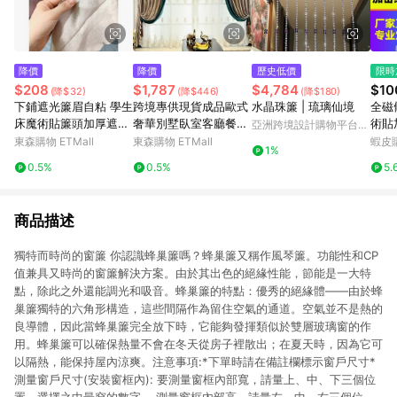
降價
降價
歷史低價
限時
$208
$1,787
$4,784
$10
(降$32)
(降$446)
(降$180)
下鋪遮光簾眉自粘 學生
跨境專供現貨成品歐式
水晶珠簾 | 琉璃仙境
全磁
床魔術貼簾頭加厚遮光
奢華別墅臥室客廳餐廳
術貼加密
亞洲跨境設計購物平台
宿舍下床底邊遮擋布
加厚絨布遮光窗簾布
裝 
Pinkoi
東森購物 ETMall
東森購物 ETMall
蝦皮
1%
門紗
0.5%
0.5%
5.
琴式
平移
商品描述
獨特而時尚的窗簾 你認識蜂巢簾嗎？蜂巢簾又稱作風琴簾。功能性和CP
值兼具又時尚的窗簾解決方案。由於其出色的絕緣性能，節能是一大特
點，除此之外還能調光和吸音。蜂巢簾的特點：優秀的絕緣體——由於蜂
巢簾獨特的六角形構造，這些間隔作為留住空氣的通道。空氣並不是熱的
良導體，因此當蜂巢簾完全放下時，它能夠發揮類似於雙層玻璃窗的作
用。蜂巢簾可以確保熱量不會在冬天從房子裡散出；在夏天時，因為它可
以隔熱，能保持屋內涼爽。注意事項:*下單時請在備註欄標示窗戶尺寸*
測量窗戶尺寸(安裝窗框內): 要測量窗框內部寬，請量上、中、下三個位