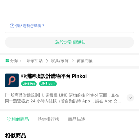
價格趨勢怎麼看？
設定到價通知
分類：
居家生活
寢具/家飾
窗簾門簾
亞洲跨境設計購物平台 Pinkoi
[一般商品贈點規則] 1. 需透過 LINE 購物前往 Pinkoi 頁面，並在
同一瀏覽器於 24 小時內結帳（若自動跳轉 App ，請在 App 交
易），才具點數回饋資格。 2. 點數回饋計算將扣除訂單金額中的
運費與金流手續費與手動輸入之優惠碼折扣。 3. LINE 購物點數
回饋訂單不得享有 Pinkoi 站方優惠，例如首購優惠，P coins，
相似商品
熱銷排行榜
商品描述
全站(不包含手動輸入之優惠碼)。 4. 透過 LINE 購物連結到
Pinkoi 以外之網站購買之商品不具贈點資格。 5. 取消訂單或退貨
相似商品
行為，不具贈點資格，部分退款不在此限。 6. APP 請更新至