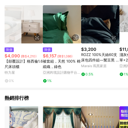
Android v4.6.0 / iOS v4.1.5 以上才具贈點資格。 7. 點數將於出
貨後 45 天後發送。 8. 群眾募資商品，禮物卡，開館保證金，補
運費，攤位費等不具贈點資格。 9. LINE 購物站上之商品規格、
顏色、價位、贈品如與 Pinkoi 商品資訊頁及購物車不符，以
Pinkoi 購物商品資訊頁及購物車標示為準。 10. 點數紅包使用規
則請以點數紅包活動說明為準。 11. 若於 LINE 購物前往 Pinkoi
頁面後才首次下載 Pinkoi APP 並完成訂單，不符合導購資格；承
上，首次下載 Pinkoi APP 後，需透過 LINE 購物前往 Pinkoi 頁
面，方享導購資格。
$3,200
$11
降價
降價
ROZZ 100%天絲60支
淺灰
$4,090
$6,157
(降$4,210)
(降$1,086)
床包四件組—黧豆黑 -
單+
【顛覆設計】格西倫1.6
被套組，天然 100% 棉
標準雙人
用品
Marais 瑪黑家居
亞洲
尺床頭櫃
緞織，綠色
Pinko
特力屋
亞洲跨境設計購物平台
0.5%
1
Pinkoi
0%
1%
熱銷排行榜