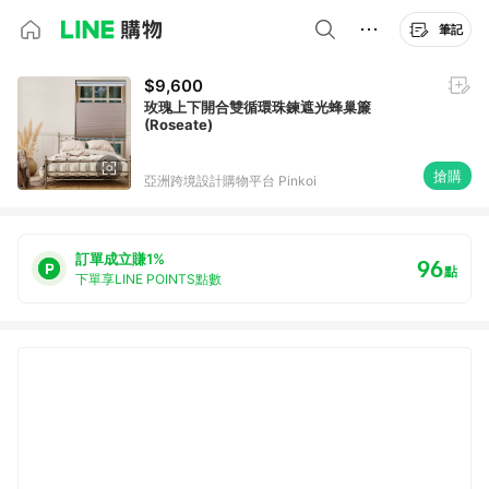
筆記
$9,600
玫瑰上下開合雙循環珠鍊遮光蜂巢簾
(Roseate)
搶購
亞洲跨境設計購物平台 Pinkoi
訂單成立賺1%
96
點
下單享LINE POINTS點數