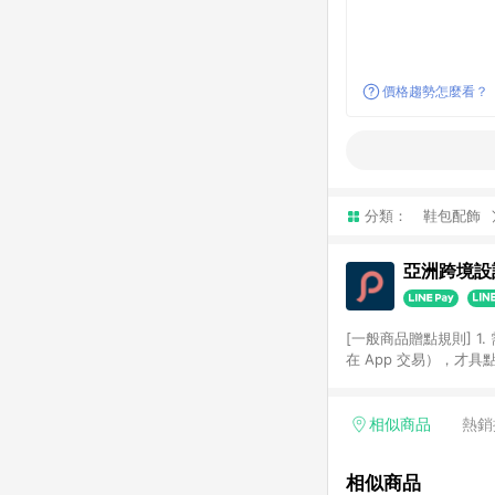
價格趨勢怎麼看？
分類：
鞋包配飾
亞洲跨境設計
[一般商品贈點規則] 1.
在 App 交易），才
扣。 3. LINE 購物
碼)。 4. 透過 LIN
格，部分退款不在此限。 6. 
相似商品
熱銷
後發送。 8. 群眾募
顏色、價位、贈品如與 P
相似商品
使用規則請以點數紅包活動說