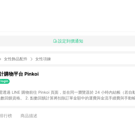
設定到價通知
女性飾品配件
女性項鍊
購物平台 Pinkoi
 需透過 LINE 購物前往 Pinkoi 頁面，並在同一瀏覽器於 24 小時內結帳（若自
具點數回饋資格。 2. 點數回饋計算將扣除訂單金額中的運費與金流手續費與手動
點數回饋訂單不得享有 Pinkoi 站方優惠，例如首購優惠，P coins，全站(不包含
E 購物連結到 Pinkoi 以外之網站購買之商品不具贈點資格。 5. 取消訂單或退貨
APP 請更新至Android v4.6.0 / iOS v4.1.5 以上才具贈點資格。 7. 點
排行榜
商品描述
資商品，禮物卡，開館保證金，補運費，攤位費等不具贈點資格。 9. LINE 購物
inkoi 商品資訊頁及購物車不符，以 Pinkoi 購物商品資訊頁及購物車標示為準。
明為準。 11. 若於 LINE 購物前往 Pinkoi 頁面後才首次下載 Pinkoi A