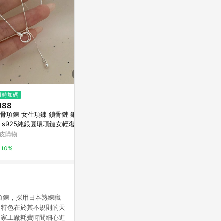
$2,300
$800
限時加碼
扁木紋質感十字架項鍊
長版多色八瓣
188
鍊
亞洲跨境設計購物平台 Pinkoi
骨項鍊 女生項鍊 鎖骨鏈 銀項
亞洲跨境設計購物
 s925純銀圓環項鏈女輕奢小
1%
百搭簡約設計高級感氣質鎖骨
皮購物
1%
不掉色
10%
珍珠項鍊，採用日本熟練職
的特色在於其不規則的天
自家工廠耗費時間細心進