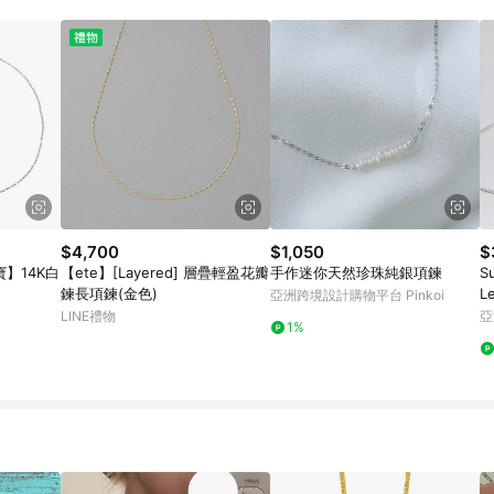
載 Pinkoi APP 後，需透過 LINE 購物前往 Pinkoi 頁面，方享導購資格
$4,700
$1,050
$
寶】14K白
【ete】[Layered] 層疊輕盈花瓣
手作迷你天然珍珠純銀項鍊
Su
鍊長項鍊(金色)
Le
亞洲跨境設計購物平台 Pinkoi
LINE禮物
亞
1%