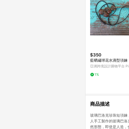
$350
藍晒繡球花水滴型項鍊
亞洲跨境設計購物平台 Pin
1%
商品描述
玻璃巴洛克珍珠短項鍊 /
人手工製作的玻璃巴洛
然形態，即使是人造，