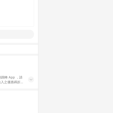
動跳轉 App ，請
輸入之優惠碼折
手動輸入之優惠
行為，不具贈點資
數將於出貨後 45 天
站上之商品規格、
 10. 點數紅包
PP 並完成訂單，不