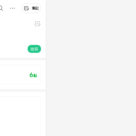
筆記
搶購
6
點