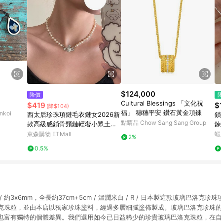
$124,000
降價
Cultural Blessings 「文化祝
$419
$
(降$104)
福」 穗穗平安 鑽石黃金項鍊
koi
西太后珍珠項鏈毛衣鏈女2026新
鎖
點睛品 Chow Sang Sang Group
款高級感鎖骨頸鏈輕奢小眾土星
鍊
配飾
衆
東森購物 ETMall
蝦
2%
鏈
0.5%
 約3x6mm，全長約37cm+5cm / 溫潤米白 / R / 日本製這款玻璃巴洛克
克珠粒，並由本店以獨家珍珠塗料，經過多層細膩塗佈製成。玻璃巴洛克珍珠
也富有獨特的個體差異。我們選用如今已日益稀少的珍貴玻璃巴洛克珠粒，在