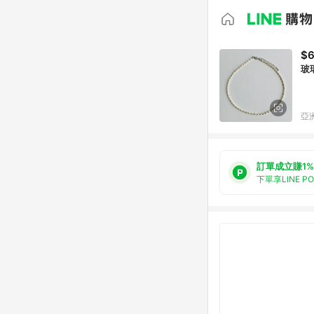
$
玻
亞洲
訂單成立賺1%
下單享LINE P