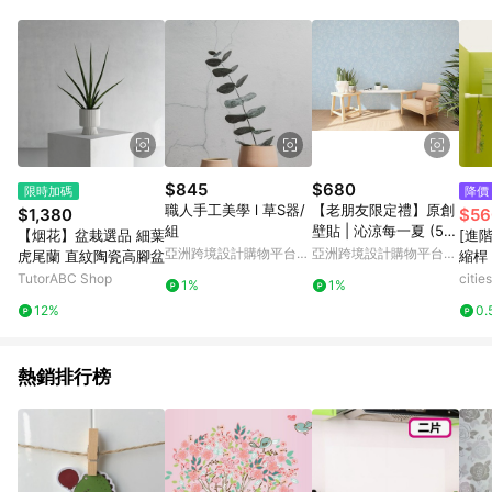
Android v4.6.0 / iOS v4.1.5 以上才具贈點資格。 7. 點數將於出
貨後 45 天後發送。 8. 群眾募資商品，禮物卡，開館保證金，補
運費，攤位費等不具贈點資格。 9. LINE 購物站上之商品規格、
顏色、價位、贈品如與 Pinkoi 商品資訊頁及購物車不符，以
Pinkoi 購物商品資訊頁及購物車標示為準。 10. 點數紅包使用規
則請以點數紅包活動說明為準。 11. 若於 LINE 購物前往 Pinkoi
頁面後才首次下載 Pinkoi APP 並完成訂單，不符合導購資格；承
上，首次下載 Pinkoi APP 後，需透過 LINE 購物前往 Pinkoi 頁
面，方享導購資格。
$845
$680
限時加碼
降價
職人手工美學 l 草S器/
【老朋友限定禮】原創
$1,380
$56
組
壁貼 | 沁涼每一夏 (5/1
【烟花】盆栽選品 細葉
[進
0/20片裝)
亞洲跨境設計購物平台
亞洲跨境設計購物平台
虎尾蘭 直紋陶瓷高腳盆
縮桿 N
Pinkoi
Pinkoi
0cm 
TutorABC Shop
citi
1%
1%
12%
0.
熱銷排行榜