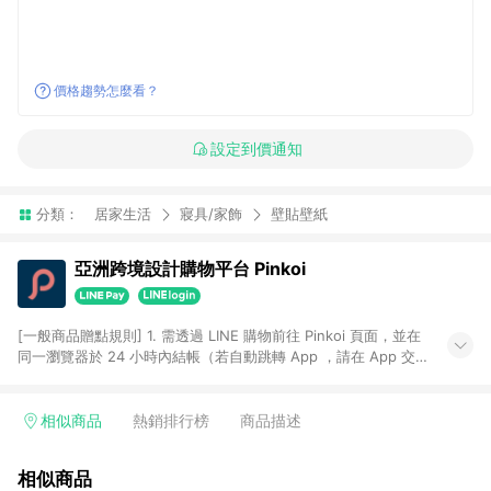
價格趨勢怎麼看？
設定到價通知
分類：
居家生活
寢具/家飾
壁貼壁紙
亞洲跨境設計購物平台 Pinkoi
[一般商品贈點規則] 1. 需透過 LINE 購物前往 Pinkoi 頁面，並在
同一瀏覽器於 24 小時內結帳（若自動跳轉 App ，請在 App 交
易），才具點數回饋資格。 2. 點數回饋計算將扣除訂單金額中的
運費與金流手續費與手動輸入之優惠碼折扣。 3. LINE 購物點數
回饋訂單不得享有 Pinkoi 站方優惠，例如首購優惠，P coins，
相似商品
熱銷排行榜
商品描述
全站(不包含手動輸入之優惠碼)。 4. 透過 LINE 購物連結到
Pinkoi 以外之網站購買之商品不具贈點資格。 5. 取消訂單或退貨
相似商品
行為，不具贈點資格，部分退款不在此限。 6. APP 請更新至