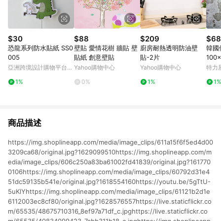
$30
$88
$209
$68
恐龍系列防水貼紙 SS0
壁貼 愛情花樹 牆貼 壁
廚房耐熱透明防油壁
韓國
005
貼紙 創意壁貼
貼-2片
100
亞洲跨境設計購物平台
Yahoo購物中心
Yahoo購物中心
特力
Pinkoi
1%
0%
1%
1
商品描述
https://img.shoplineapp.com/media/image_clips/611a15f6f5ed4d00
3209ca68/original.jpg?1629099510https://img.shoplineapp.com/m
edia/image_clips/606c250a83ba61002fd41839/original.jpg?161770
0106https://img.shoplineapp.com/media/image_clips/60792d31e4
51dc59135b541e/original.jpg?1618554160https://youtu.be/5gTtU-
5uKlYhttps://img.shoplineapp.com/media/image_clips/61121b2d1e
6112003ec8cf80/original.jpg?1628576557https://live.staticflickr.co
m/65535/48675710316_8ef97a71df_c.jpghttps://live.staticflickr.co